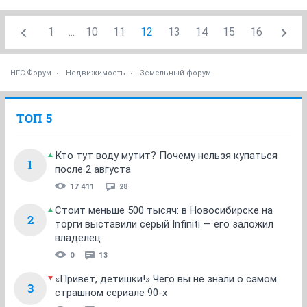
1
...
10
11
12
13
14
15
16
НГС.Форум
Недвижимость
Земельный форум
ТОП 5
Кто тут воду мутит? Почему нельзя купаться
1
после 2 августа
17 411
28
Стоит меньше 500 тысяч: в Новосибирске на
2
торги выставили серый Infiniti — его заложил
владелец
0
13
«Привет, детишки!» Чего вы не знали о самом
3
страшном сериале 90-х