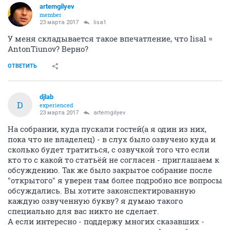
artemgilyev
member
23 марта 2017
lisa1
У меня складывается такое впечатление, что Iisa1 =
AntonTiunov? Верно?
ОТВЕТИТЬ
djlab
D
experienced
23 марта 2017
artemgilyev
На собрании, куда пускали гостей(а я один из них,
пока что не владелец) - в слух было озвучено куда и
сколько будет тратиться, с озвучкой того что если
кто то с какой то статьёй не согласен - приглашаем к
обсуждению. Так же было закрытое собрание после
"открытого" я уверен там более подробно все вопросы
обсуждались. Вы хотите законспектированную
каждую озвученную букву? я думаю такого
специально для вас никто не сделает.
А если интересно - поддержу многих сказавших -