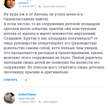
member
11 июля 2017
Скрытый_шпион
Ну куда уж я от Антона, он успел меня и в
Одноклассниках найти).
А если честно, то из сооружения детской площадки
сделали целое событие, причём сия конструкция
далека от идеала и имеет множество нарушений.
Слащавое: Крутая у нас площадка получилась!!! от
лица руководства олицетворяет его (руководства)
довольство самим собой, хотя больше чем уверен,
что прозрачности расходов в проектировании, заказе,
монтаже этого сооружения не было. Любой родитель
любящий своих детей не позволил бы возвести это
сооружение. Из плюсов могу отметить лишь детскую
песочницу, красиво и оригинально.
ОТВЕТИТЬ
AntonTiunov
experienced
11 июля 2017
artemgilyev