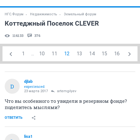
НГС.Форум
Недвижимость
Земельный форум
Коттеджный Поселок CLEVER
116133
376
1
...
10
11
12
13
14
15
16
djlab
D
experienced
23 марта 2017
artemgilyev
Что вы особенного то увидели в резервном фонде?
поделитесь мыслями?
ОТВЕТИТЬ
lisa1