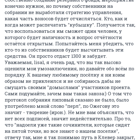
конечно нужное, но почему собственники на
собрании не выработали стратегию управления,
какая часть взносов будет отчисляться. Кто, как и
когда может распечатать "кубышку". Получается так,
что воспользоваться им сможет один человек, у
которого будет наличность и вопрос отчётности
остаётся открытым. Попытайтесь меня убедить, что
кто-то из собственников будет высчитывать эти
средства. Он просто отдаст 1300 и забудет.
Уважаемая, lisa1, я очень рад, что вы так высоко
оценили мои умозаключения, но давайте обо всём по
порядку. К вашему любимому посёлку я ни коим
образом не приклеился и не собираюсь дабы не
смущать своими "домыслами" участников проекта.
Сами подумайте, зачем вам такая заноза:) О том что
протокол собрания липовый сказано не было, было
употреблено мной слово "перл", по Ожегову это
значит - творение (ирон.). Не мне вам объяснять, что
нет всех подписей, значит недействительно. Про то,
что "надоели уже такие сочинители, которые сидят
на пятой точке, но все знают о нашем поселке",
отвечу так, мне я так понимаю путь в Клевер закрыт,