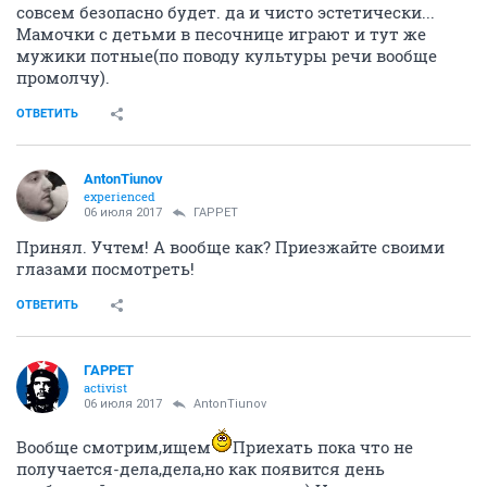
совсем безопасно будет. да и чисто эстетически...
Мамочки с детьми в песочнице играют и тут же
мужики потные(по поводу культуры речи вообще
промолчу).
ОТВЕТИТЬ
AntonTiunov
experienced
06 июля 2017
ГАРРЕТ
Принял. Учтем! А вообще как? Приезжайте своими
глазами посмотреть!
ОТВЕТИТЬ
ГАРРЕТ
activist
06 июля 2017
AntonTiunov
Вообще смотрим,ищем
Приехать пока что не
получается-дела,дела,но как появится день