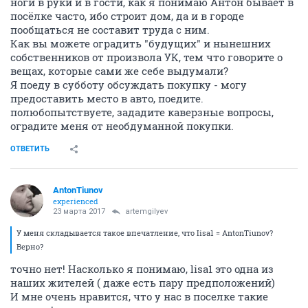
ноги в руки и в гости, как я понимаю Антон бывает в
посёлке часто, ибо строит дом, да и в городе
пообщаться не составит труда с ним.
Как вы можете оградить "будущих" и нынешних
собственников от произвола УК, тем что говорите о
вещах, которые сами же себе выдумали?
Я поеду в субботу обсуждать покупку - могу
предоставить место в авто, поедите.
полюбопытствуете, зададите каверзные вопросы,
оградите меня от необдуманной покупки.
ОТВЕТИТЬ
AntonTiunov
experienced
23 марта 2017
artemgilyev
У меня складывается такое впечатление, что Iisa1 = AntonTiunov?
Верно?
точно нет! Насколько я понимаю, lisa1 это одна из
наших жителей ( даже есть пару предположений)
И мне очень нравится, что у нас в поселке такие