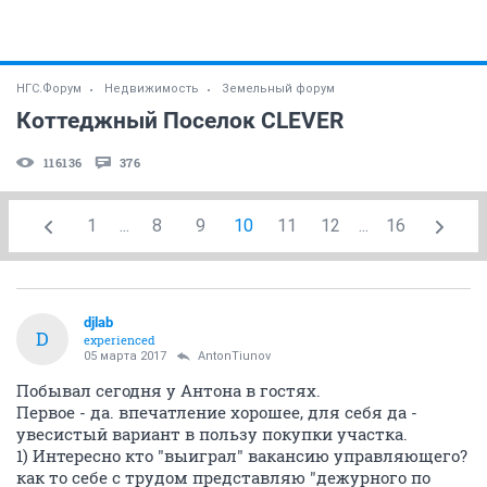
НГС.Форум
Недвижимость
Земельный форум
Коттеджный Поселок CLEVER
116136
376
1
...
8
9
10
11
12
...
16
djlab
D
experienced
05 марта 2017
AntonTiunov
Побывал сегодня у Антона в гостях.
Первое - да. впечатление хорошее, для себя да -
увесистый вариант в пользу покупки участка.
1) Интересно кто "выиграл" вакансию управляющего?
как то себе с трудом представляю "дежурного по