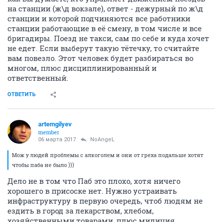
на станции (ж\д вокзале), ответ - дежурный по ж\д
станции и которой подчиняются все работники
станции работающие в её смену, в том числе и все
бригадиры. Поезд не такси, сам по себе и куда хочет
не едет. Если выберут такую тётечку, то считайте
вам повезло. Этот человек будет разбираться во
многом, плюс дисциплинированный и
ответственный.
ОТВЕТИТЬ
artemgilyev
member
06 марта 2017
NoAngeL
Мож у людей проблемы с алкоголем и они от греха подальше хотят
чтобы паба не было )))
Дело не в том что Паб это плохо, хотя ничего
хорошего в присоске нет. Нужно устраивать
инфраструктуру в первую очередь, чтоб людям не
ездить в город за лекарством, хлебом,
хозяйственными товарами, плюс милиция,