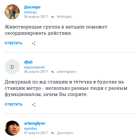
Десперо
veteran
06 марта 2017
NoAngeL
Животворящая группа в ватцапе поможет
скоординировать действия.
ОТВЕТИТЬ
djlab
D
experienced
06 марта 2017
artemgilyev
Дежурный по жд станции и тётечка в будочке на
станции метро - несколько разные люди с разным
функционалом, зачем Вы спорите.
ОТВЕТИТЬ
artemgilyev
member
07 марта 2017
Десперо