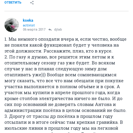
ОТВЕТИТЬ
kseka
activist
06 марта 2017
djlab
1. Мы немного опоздали вчера и, если честно, вообще
не поняли какой функционал будет у человека на
этой должности. Расскажите, плиз, кто в курсе.
2. По газу я думаю, все решится этим летом и к
отопительному сезону газ уже будет. Во всяком
случае у нас в планах следующую зиму дом
отапливать уже))) Вообще всем сомневающимся
могу сказать, что все что нам обещали при покупке
участка выполняется в полном объёме и в срок. А
участок мы купили в апреле прошлого года, когда
кроме столбов электричества ничего не было. И до
сих пор оснований не доверять словам Антона и
администрации посёлка в целом оснований не было.
3. Дорогу от трассы др посёлка в прошлом году
отсыпали и в итоге сейчас там крепкая гравийка. В
июльские ливни в прошлом году мы на легковой