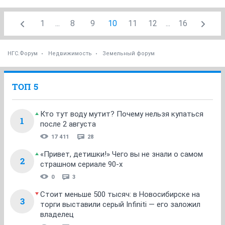
1
...
8
9
10
11
12
...
16
НГС.Форум
Недвижимость
Земельный форум
ТОП 5
Кто тут воду мутит? Почему нельзя купаться
1
после 2 августа
17 411
28
«Привет, детишки!» Чего вы не знали о самом
2
страшном сериале 90-х
0
3
Стоит меньше 500 тысяч: в Новосибирске на
3
торги выставили серый Infiniti — его заложил
владелец