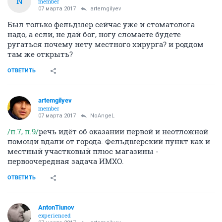
N
member
07 марта 2017
artemgilyev
Был только фельдшер сейчас уже и стоматолога
надо, а если, не дай бог, ногу сломаете будете
ругаться почему нету местного хирурга? и роддом
там же открыть?
ОТВЕТИТЬ
artemgilyev
member
07 марта 2017
NoAngeL
/п.7, п.9/
речь идёт об оказании первой и неотложной
помощи вдали от города. Фельдшерский пункт как и
местный участковый плюс магазины -
первоочередная задача ИМХО.
ОТВЕТИТЬ
AntonTiunov
experienced