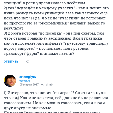
станции" в роли управляющего посёлком.
2) газ "подведён к каждому участку" - как я понял это
лишь разводка коммуникаций, газа как такового ещё
пока что нет? И да. я как не "участник" не голосовал,
но проголосую за "экономичный" вариант, важен то
результат.
3) дорога которая "до поселка" - она под снегом, там
что? старая гравийка? засыпанная Вами гравийка
как и в посёлке? или асфальт? "грузовому транспорту
дорогу закроем" - кто попадёт под грузовой
транспорт? фуры? или даже газели?
ОТВЕТИТЬ
artemgilyev
member
05 марта 2017
djlab
1) Интересно, что значит "выиграл"? Спички тянули
что-ли;) Как мне кажется, всё должно было решаться
голосованием. Но как можно голосовать, если люди
друг другу не знакомые.
По поводу "дежурного по станции", если товарищ