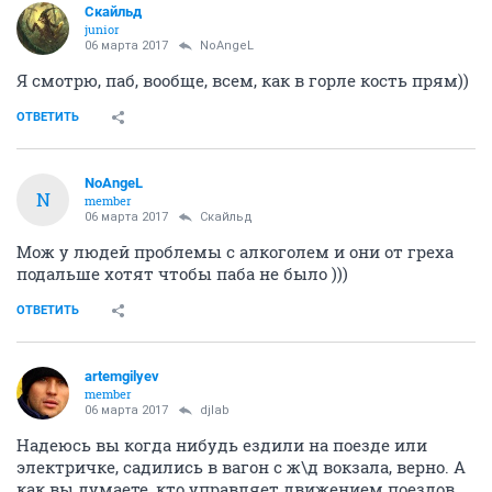
Скайльд
junior
06 марта 2017
NoAngeL
Я смотрю, паб, вообще, всем, как в горле кость прям))
ОТВЕТИТЬ
NoAngeL
N
member
06 марта 2017
Скайльд
Мож у людей проблемы с алкоголем и они от греха
подальше хотят чтобы паба не было )))
ОТВЕТИТЬ
artemgilyev
member
06 марта 2017
djlab
Надеюсь вы когда нибудь ездили на поезде или
электричке, садились в вагон с ж\д вокзала, верно. А
как вы думаете, кто управляет движением поездов