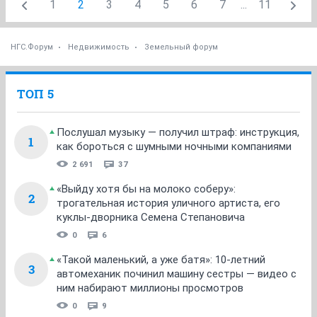
1
2
3
4
5
6
7
...
11
НГС.Форум
Недвижимость
Земельный форум
ТОП 5
Послушал музыку — получил штраф: инструкция,
1
как бороться с шумными ночными компаниями
2 691
37
«Выйду хотя бы на молоко соберу»:
2
трогательная история уличного артиста, его
куклы-дворника Семена Степановича
0
6
«Такой маленький, а уже батя»: 10-летний
3
автомеханик починил машину сестры — видео с
ним набирают миллионы просмотров
0
9