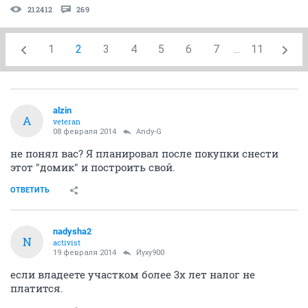
212412
269
1
2
3
4
5
6
7
...
11
alzin
A
veteran
08 февраля 2014
Andy-G
не понял вас? Я планировал после покупки снести
этот "домик" и построить свой.
ОТВЕТИТЬ
nadysha2
N
activist
19 февраля 2014
Йуху900
если владеете участком более 3х лет налог не
платится.