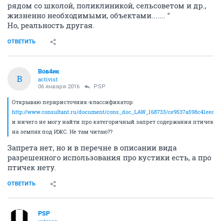
рядом со школой, поликлиникой, сельсоветом и др.,
жизненно необходимыми, объектами....... "
Но, реальность другая.
ОТВЕТИТЬ
Вов4ик
В
activist
06 января 2016
PSP
Открываю первристочник-классификатор:
http://www.consultant.ru/document/cons_doc_LAW_168733/ce9537a598c41eedce
и ничего не могу найти про категоричный запрет содержания птичек
на землях под ИЖС. Не там читаю??
Запрета нет, но и в перечне в описании вида
разрешенного использования про кустики есть, а про
птичек нету.
ОТВЕТИТЬ
PSP