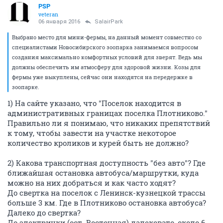
PSP
veteran
06 января 2016
SalairPark
Выбрано место для мини-фермы, на данный момент совместно со
специалистами Новосибирского зоопарка занимаемся вопросом
создания максимально комфортных условий для зверят. Ведь мы
должны обеспечить им атмосферу для здоровой жизни. Козы для
фермы уже выкуплены, сейчас они находятся на передержке в
зоопарке.
1) На сайте указано, что "Поселок находится в
административных границах поселка Плотниково."
Правильно ли я понимаю, что никаких препятствий
к тому, чтобы завести на участке некоторое
количество кроликов и курей быть не должно?
2) Какова транспортная доступность "без авто"? Где
ближайшая остановка автобуса/маршрутки, куда
можно на них добраться и как часто ходят?
До свертка на поселок с Ленинск-кузнецкой трассы
больше 3 км. Где в Плотниково остановка автобуса?
Далеко до свертка?
До электрички (ост. Восточная) далековато, около 6