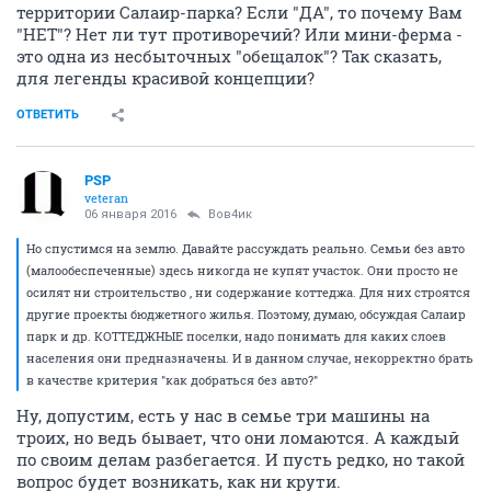
территории Салаир-парка? Если "ДА", то почему Вам
"НЕТ"? Нет ли тут противоречий? Или мини-ферма -
это одна из несбыточных "обещалок"? Так сказать,
для легенды красивой концепции?
ОТВЕТИТЬ
PSP
veteran
06 января 2016
Вов4ик
Но спустимся на землю. Давайте рассуждать реально. Семьи без авто
(малообеспеченные) здесь никогда не купят участок. Они просто не
осилят ни строительство , ни содержание коттеджа. Для них строятся
другие проекты бюджетного жилья. Поэтому, думаю, обсуждая Салаир
парк и др. КОТТЕДЖНЫЕ поселки, надо понимать для каких слоев
населения они предназначены. И в данном случае, некорректно брать
в качестве критерия "как добраться без авто?"
Ну, допустим, есть у нас в семье три машины на
троих, но ведь бывает, что они ломаются. А каждый
по своим делам разбегается. И пусть редко, но такой
вопрос будет возникать, как ни крути.