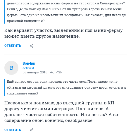
девелопером содержание мини-фермы на территории Салаир-парка?
Если "ДА", то почему Вам "НЕТ"? Нет ли тут противоречий? Или мини-
ферма - это одна из несбыточных "обещалок"? Так сказать, для легенды
красивой концепции?
Как вариант: участок, выделенный под мини-ферму
может иметь другое назначение.
ОТВЕТИТЬ
Вов4ик
В
activist
06 января 2016
PSP
Ещё вопрос созрел: если поселок это часть села Плотниково, то не
обязаны ли местный власти организовывать очистку дорог от снега и
содержание оных?
Насколько я понимаю, до въездной группы в КП
дорогу чистит администрация Плотниково. А
дальше - частная собственность. Или не так? А вот
содержание оной, конечно, безобразное.
ОТВЕТИТЬ