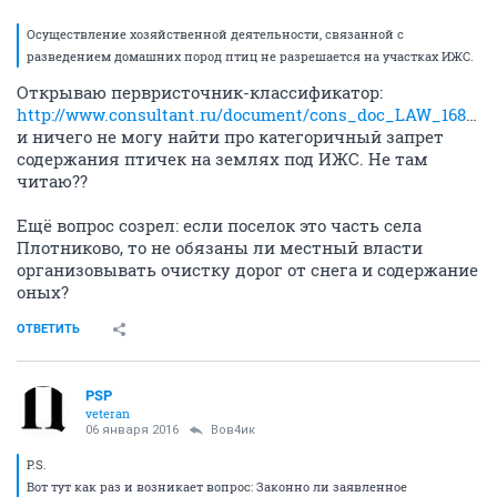
Осуществление хозяйственной деятельности, связанной с
разведением домашних пород птиц не разрешается на участках ИЖС.
Открываю первристочник-классификатор:
http://www.consultant.ru/document/cons_doc_LAW_168733/ce9537a598c41eedce29d39eb069ee6fdf7f09d4/
и ничего не могу найти про категоричный запрет
содержания птичек на землях под ИЖС. Не там
читаю??
Ещё вопрос созрел: если поселок это часть села
Плотниково, то не обязаны ли местный власти
организовывать очистку дорог от снега и содержание
оных?
ОТВЕТИТЬ
PSP
veteran
06 января 2016
Вов4ик
P.S.
Вот тут как раз и возникает вопрос: Законно ли заявленное