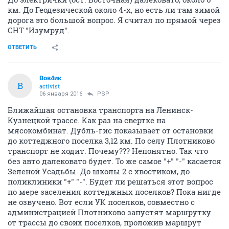
км. До Геодезической около 4-х, но есть ли там зимой
дорога это большой вопрос. Я считал по прямой через
СНТ "Изумруд".
ОТВЕТИТЬ
Вов4ик
В
activist
06 января 2016
PSP
Ближайшая остановка транспорта на Ленинск-
Кузнецкой трассе. Как раз на свертке на
мясокомбинат. Дубль-гис показывает от остановки
до коттеджного поселка 3,12 км. По селу Плотниково
транспорт не ходит. Почему??? Непонятно. Так что
без авто далековато будет. То же самое "+" "-" касается
Зеленой Усадьбы. До школы 2 с хвостиком, до
поликлиники "+" "-". Будет ли решаться этот вопрос
по мере заселения коттеджных поселков? Пока нигде
не озвучено. Вот если УК поселков, совместно с
администрацией Плотниково запустят маршрутку
от трассы до своих поселков, проложив маршрут