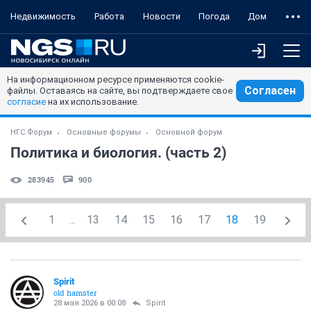
Недвижимость
Работа
Новости
Погода
Дом
На информационном ресурсе применяются cookie-
Согласен
файлы. Оставаясь на сайте, вы подтверждаете свое
согласие
на их использование.
НГС.Форум
Основные форумы
Основной форум
Политика и биология. (часть 2)
283945
900
1
...
13
14
15
16
17
18
19
Spirit
old hamster
28 мая 2026 в 00:08
Spirit