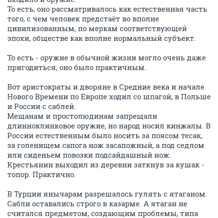
То есть, оно рассматривалось как естественная часть
того, с чем человек предстаёт во вполне
цивилизованным, по меркам соответствующей
эпохи, обществе как вполне нормальный субъект.
То есть - оружие в обычной жизни могло очень даже
пригодиться, оно было практичным.
Вот аристократы и дворяне в Средние века и начале
Нового Времени по Европе ходил со шпагой, в Польше
и России с саблей.
Мещанам и простолюдинам запрещали
длинноклинковое оружие, но народ носил кинжалы. В
России естественным было носить за поясом тесак,
за голенищем сапога нож засапожный, а под седлом
или сиденьем повозки подсайдашный нож.
Крестьянин выходил из деревни заткнув за кушак -
топор. Практично.
В Турции янычарам разрешалось гулять с ятаганом.
Сабли оставались строго в казарме. А ятаган не
считался предметом, создающим проблемы, типа