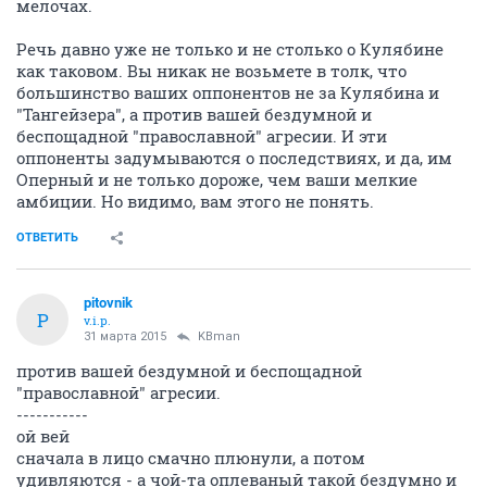
мелочах.
Речь давно уже не только и не столько о Кулябине
как таковом. Вы никак не возьмете в толк, что
большинство ваших оппонентов не за Кулябина и
"Тангейзера", а против вашей бездумной и
беспощадной "православной" агресии. И эти
оппоненты задумываются о последствиях, и да, им
Оперный и не только дороже, чем ваши мелкие
амбиции. Но видимо, вам этого не понять.
ОТВЕТИТЬ
pitovnik
P
v.i.p.
31 марта 2015
KBman
против вашей бездумной и беспощадной
"православной" агресии.
-----------
ой вей
сначала в лицо смачно плюнули, а потом
удивляются - а чой-та оплеваный такой бездумно и