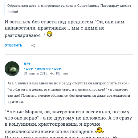
Обратиться хоть к митрополиту, хоть к Святейшему Патриарху, может
любой
И остаться без ответа под предлогом "Ой, они нам
напакостили, праативные... мы с ними не
разговариваем..."
ОТВЕТИТЬ
Vitt
ёжик. зилёный ёжик
31 марта 2015
KBman
Ага. Значит ваше мнение по поводу отсутствия митрополита такое -
"что бы он ни делал, все правильно, и никаких гвоздей" - примерно
так же? Понятно, слепое обожание, без допущения даже возможности
критики.
"Учение Маркса, ой, митрополита всесильно, потому
что оно верно" - а по-другому не положено. А то сразу
в кощунники, христопродавцы и прочие
церковнославянские слова попадешь
.
Приходится вести дискуссию в этих рамках. Не