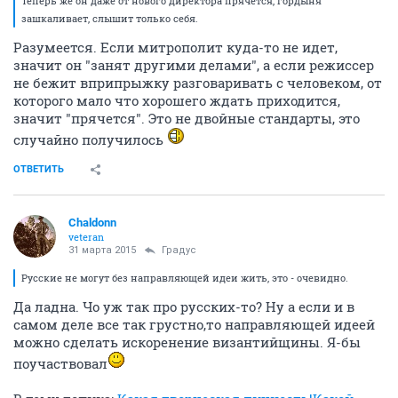
Теперь же он даже от нового директора прячется, гордыня
зашкаливает, слышит только себя.
Разумеется. Если митрополит куда-то не идет,
значит он "занят другими делами", а если режиссер
не бежит вприпрыжку разговаривать с человеком, от
которого мало что хорошего ждать приходится,
значит "прячется". Это не двойные стандарты, это
случайно получилось
ОТВЕТИТЬ
Chaldonn
veteran
31 марта 2015
Градус
Русские не могут без направляющей идеи жить, это - очевидно.
Да ладна. Чо уж так про русских-то? Ну а если и в
самом деле все так грустно,то направляющей идеей
можно сделать искоренение византийщины. Я-бы
поучаствовал