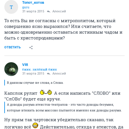
Топот_котов
Т
guru
31 марта 2015
Алексий
То есть Вы не согласны с митрополитом, который
совершенно ясно выразился? Или считаете, что
можно одновременно оставаться истинным чадом и
быть с христопродавцами?
ОТВЕТИТЬ
Vitt
ёжик. зилёный ёжик
31 марта 2015
Алексий
В данном случае не слова, а Слова.
Капслок рулит
А если написать "СЛОВО" или
"СлОВо" будет еще круче.
А доводы разума атеистов-театралов - это часто доводы безумия,
которые втюхать всем массово пытаются именно как доводы разума.
Ну прям так чертовски убедительно сказано, так
логично всё
Действительно, откуда у атеистов, да