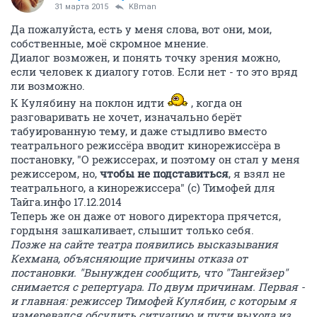
31 марта 2015
KBman
Да пожалуйста, есть у меня слова, вот они, мои,
собственные, моё скромное мнение.
Диалог возможен, и понять точку зрения можно,
если человек к диалогу готов. Если нет - то это вряд
ли возможно.
К Кулябину на поклон идти
, когда он
разговаривать не хочет, изначально берёт
табуированную тему, и даже стыдливо вместо
театрального режиссёра вводит кинорежиссёра в
постановку, "О режиссерах, и поэтому он стал у меня
режиссером, но,
чтобы не подставиться
, я взял не
театрального, а кинорежиссера" (с) Тимофей для
Тайга.инфо 17.12.2014
Теперь же он даже от нового директора прячется,
гордыня зашкаливает, слышит только себя.
Позже на сайте театра появились высказывания
Кехмана, объясняющие причины отказа от
постановки. "Вынужден сообщить, что "Тангейзер"
снимается с репертуара. По двум причинам. Первая -
и главная: режиссер Тимофей Кулябин, с которым я
намеревался обсудить ситуацию и пути выхода из