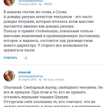
экспериментатор
31 марта 2015
180207
В данном случае не слова, а Слова.
А доводы разума атеистов-театралов - это часто
доводы безумия, которые втюхать всем массово
пытаются именно как доводы разума.
Пользу я привёл глобальную, локальная польза -
внесение изменений в провокационную постановку,
которое, я надеюсь, состоится под руководством
нового директора. У старого все возможности
одуматься были.
ОТВЕТИТЬ
Алексий
экспериментатор
31 марта 2015
Ne budu ni kem
Обычный. Свободный выбор, свободного человека. Не
все ж пришли. При этом и те, кто не пришёл,
остались верными чадами Церкви.
Отторгали себя осознанно те, кто
считают, что не
нужно участвовать в этом митинге, в молитвенном