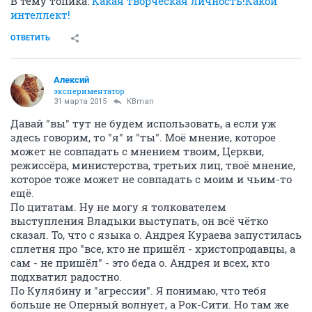
В тему топика:
Какая творческая личность!Какой
интеллект!
ОТВЕТИТЬ
Алексий
экспериментатор
31 марта 2015
KBman
Давай "вы" тут не будем использовать, а если уж
здесь говорим, то "я" и "ты". Моё мнение, которое
может не совпадать с мнением твоим, Церкви,
режиссёра, министерства, третьих лиц, твоё мнение,
которое тоже может не совпадать с моим и чьим-то
ещё.
По цитатам. Ну не могу я толкователем
выступления Владыки выступать, он всё чётко
сказал. То, что с языка о. Андрея Кураева запустилась
сплетня про "все, кто не пришёл - христопродавцы, а
сам - не пришёл" - это беда о. Андрея и всех, кто
подхватил радостно.
По Кулябину и "агрессии". Я понимаю, что тебя
больше не Оперный волнует, а Рок-Сити. Но там же