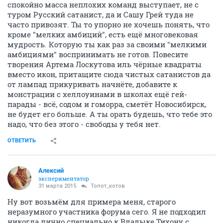
спокойно масса неплохих команд выступает, не с
туром Русский сатанист, да и Сашу Грей туда не
часто привозят. Ты то упорно не хочешь понять, что
кроме "мелких амбиций", есть ещё многовековая
мудрость. Которую ты как раз за своими "мелкими
амбициями" воспринимать не готов. Повесите
творения Артема Лоскутова иль чёрные квадраты
вместо икон, притащите сюда чистых сатанистов да
от лампад прикуривать начнёте, добавите к
монстрации с хеллоуинами в школах ещё гей-
парады - всё, содом и гоморра, сметёт Новосибирск,
не будет его больше. А ты орать будешь, что тебе это
надо, что без этого - свободы у тебя нет.
ОТВЕТИТЬ
Алексий
экспериментатор
31 марта 2015
Топот_котов
Ну вот возьмём для примера меня, старого
неразумного участника форума сего. Я не подходил
никогда лично специально к Владыке Тихону с