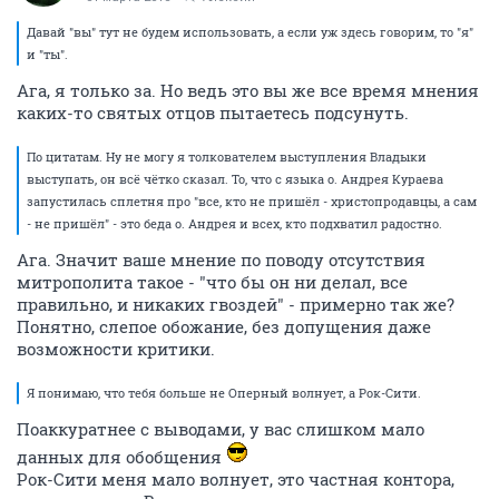
Давай "вы" тут не будем использовать, а если уж здесь говорим, то "я"
и "ты".
Ага, я только за. Но ведь это вы же все время мнения
каких-то святых отцов пытаетесь подсунуть.
По цитатам. Ну не могу я толкователем выступления Владыки
выступать, он всё чётко сказал. То, что с языка о. Андрея Кураева
запустилась сплетня про "все, кто не пришёл - христопродавцы, а сам
- не пришёл" - это беда о. Андрея и всех, кто подхватил радостно.
Ага. Значит ваше мнение по поводу отсутствия
митрополита такое - "что бы он ни делал, все
правильно, и никаких гвоздей" - примерно так же?
Понятно, слепое обожание, без допущения даже
возможности критики.
Я понимаю, что тебя больше не Оперный волнует, а Рок-Сити.
Поаккуратнее с выводами, у вас слишком мало
данных для обобщения
Рок-Сити меня мало волнует, это частная контора,