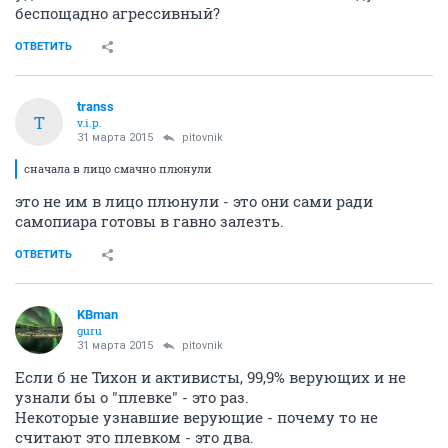
беспощадно агрессивный?
ОТВЕТИТЬ
transs
T
v.i.p.
31 марта 2015
pitovnik
сначала в лицо смачно плюнули
это не им в лицо плюнули - это они сами ради
самопиара готовы в гавно залезть.
ОТВЕТИТЬ
KBman
guru
31 марта 2015
pitovnik
Если б не Тихон и активисты, 99,9% верующих и не
узнали бы о "плевке" - это раз.
Некоторые узнавшие верующие - почему то не
считают это плевком - это два.