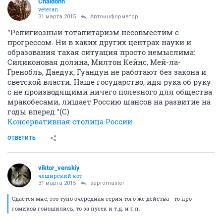
Chaldonn
veteran
31 марта 2015
Автоинформатор
"Религиозный тоталитаризм несовместим с
прогрессом. Ни в каких других центрах науки и
образования такая ситуация просто немыслима:
Силиконовая долина, Милтон Кейнс, Мей-ла-
Гренобль, Даедук, Гуандун не работают без закона и
светской власти. Наше государство, идя рука об руку
с не производящими ничего полезного для общества
мракобесами, лишает Россию шансов на развитие на
годы вперед."(С)
Консервативная столица России
ОТВЕТИТЬ
viktor_venskiy
чеширский кот
31 марта 2015
sapromaster
Сдается мне, это тупо очередная серия того же действа - то про
гомиков гоношились, то за пусек и т.д. и т.п.