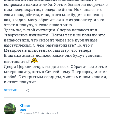
вопросами какими-либо. Хоть и бывал на встречах с
ним неоднократно, повода не было. Но я знаю, что
если понадобится, и надо это мне будет и полезно,
как, когда я могу обратиться к митрополиту, и что
ответ я получу, я тоже знаю точно.
Здесь же, в этой ситуации. Сперва напакостили
"творческие личности". Потом так и не поняли, что
напакостили, что сквозит через все публичные
выступления. О чём разговаривать? То, что у
Мездрича в ассистентах сам мэр, что теперь,
Владыка ждать должен, какие они будут условия
выставлять?
Двери Церкви открыты для всех. Обратиться хоть к
митрополиту, хоть к Святейшему Патриарху, может
любой. С открытым сердцем, чистыми помыслами,
и ответ получит.
ОТВЕТИТЬ
KBman
guru
31 марта 2015
Алексий