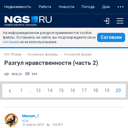
Недвижимость
Работа
Новости
Погода
Дом
На информационном ресурсе применяются cookie-
Согласен
файлы. Оставаясь на сайте, вы подтверждаете свое
согласие
на их использование.
НГС.Форум
Основные форумы
Основной форум
Разгул нравственности (часть 2)
384110
999
1
...
13
14
15
16
17
18
19
20
Михаил_1
v.i.p.
31 марта 2015
152-ФЗ