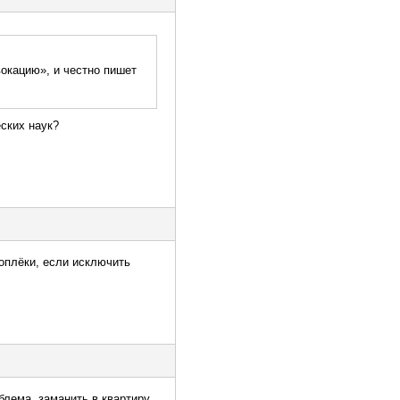
вокацию», и честно пишет
еских наук?
доплёки, если исключить
блема, заманить в квартиру