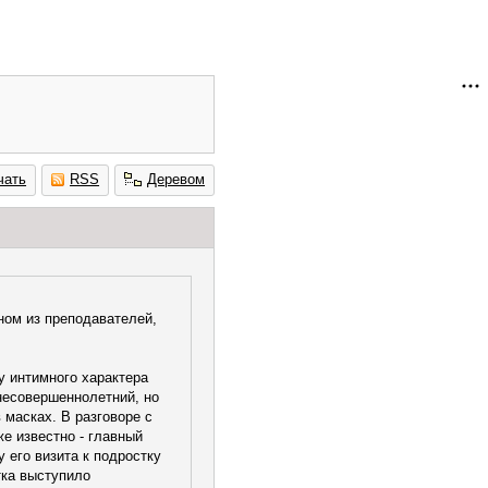
чать
RSS
Деревом
ном из преподавателей,
у интимного характера
 несовершеннолетний, но
 масках. В разговоре с
е известно - главный
 его визита к подростку
тка выступило