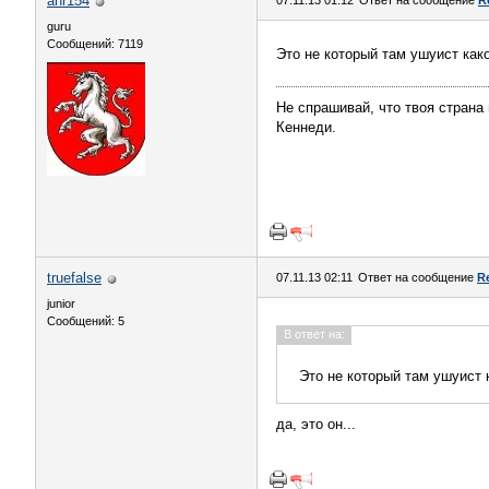
ahr154
07.11.13 01:12
Ответ на сообщение
R
guru
Сообщений: 7119
Это не который там ушуист как
Не спрашивай, что твоя страна
Кеннеди.
truefalse
07.11.13 02:11
Ответ на сообщение
R
junior
Сообщений: 5
В ответ на:
Это не который там ушуист 
да, это он...