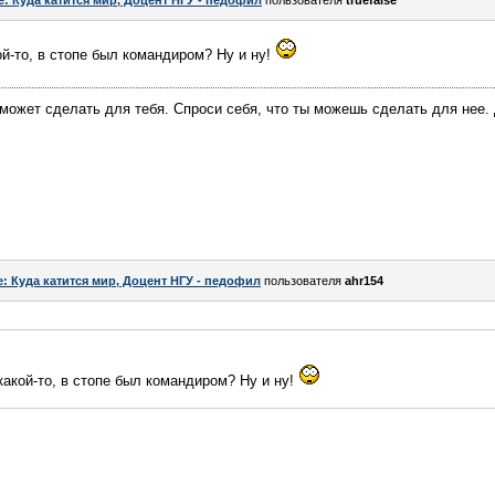
e: Куда катится мир, Доцент НГУ - педофил
пользователя
truefalse
ой-то, в стопе был командиром? Ну и ну!
 может сделать для тебя. Спроси себя, что ты можешь сделать для нее
e: Куда катится мир, Доцент НГУ - педофил
пользователя
ahr154
какой-то, в стопе был командиром? Ну и ну!