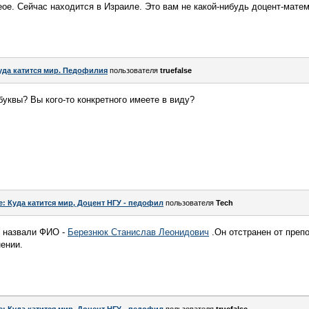
ое. Сейчас находится в Израиле. Это вам не какой-нибудь доцент-матема
уда катится мир. Педофилия
пользователя
truefalse
буквы? Вы кого-то конкретного имеете в виду?
e: Куда катится мир, Доцент НГУ - педофил
пользователя
Tech
е назвали ФИО -
Березнюк Станислав Леонидович
.Он отстранен от преп
нении.