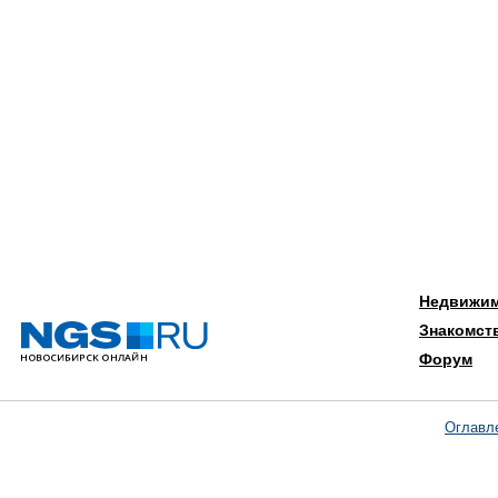
Недвижи
Знакомст
Форум
Оглавл