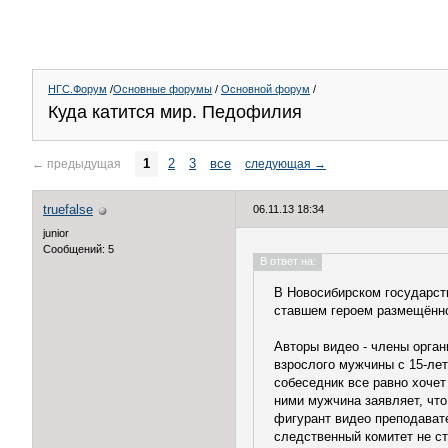
НГС.Форум
/
Основные форумы
/
Основной форум
/
Куда катится мир. Педофилия
1
2
3
все
←
предыдущая
следующая
→
truefalse
06.11.13 18:34
junior
Сообщений: 5
В ответ на:
В Новосибирском государст
ставшем героем размещённо
Авторы видео - члены орган
взрослого мужчины с 15-лет
собеседник все равно хочет
ними мужчина заявляет, что
фигурант видео преподавате
следственный комитет не ст