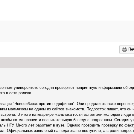
Пе
венном университете сегодня проверяют неприятную информацию об од
го в сети ролика.
изации "Новосибирск против педофилов". Они предали огласке переписк
ним мальчиком на одном из сайтов знакомств. Подросток пишет, что он
 встречи. В итоге на квартире мальчика гостя встретили молодые люди в
 якобы хотел провести воспитательную беседу с подростком. Сегодня уж
ль НГУ. Много лет работает в вузе. Однако проводить проверку по факту
ал. Официальных заявлений на педагога не поступило, а в роли подрос