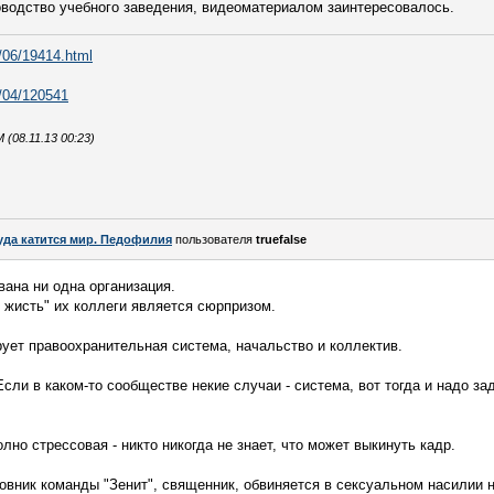
оводство учебного заведения, видеоматериалом заинтересовалось.
/06/19414.html
1/04/120541
08.11.13 00:23)
уда катится мир. Педофилия
пользователя
truefalse
вана ни одна организация.
 жисть" их коллеги является сюрпризом.
ирует правоохранительная система, начальство и коллектив.
 Если в каком-то сообществе некие случаи - система, вот тогда и надо зад
но стрессовая - никто никогда не знает, что может выкинуть кадр.
овник команды "Зенит", священник, обвиняется в сексуальном насилии