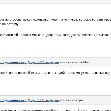
ругую сторону может находиться «группа гопников, которые готовят про
я на встречу.
такой логикой человек мог быть доцентом, кандидатом физико-математич
e: Куда катится мир, Доцент НГУ - педофил
пользователя
truefalse
жней, он не простой обыватель и в его действиях могут быть разные по
e: Куда катится мир, Доцент НГУ - педофил
пользователя
Spirit
ья то месть по его некоммерческой деятельности. Чат состряпать не про