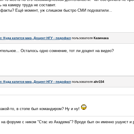
 на камеру труда не составит.
л факты? Ещё момент, уж слишком быстро СМИ подхватили...
e: Куда катится мир, Доцент НГУ - педофил
пользователя
Казинака
тельное... Осталось одно сомнение, тот ли доцент на видео?
e: Куда катится мир, Доцент НГУ - педофил
пользователя
ahr154
какой-то, в стопе был командиром? Ну и ну!
 на форуме с ником "Стас из Академа"? Вроде был он именно ушуист и 