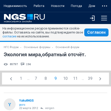
Недвижимость
Работа
Новости
Погода
Дом
На информационном ресурсе применяются cookie-
Согласен
файлы. Оставаясь на сайте, вы подтверждаете свое
согласие
на их использование.
НГС.Форум
Основные форумы
Основной форум
Экология мира,обратный отсчёт.
85797
194
1
...
7
8
9
10
11
...
39
YakutNGS
Y
guru
22 марта 2012
vergen