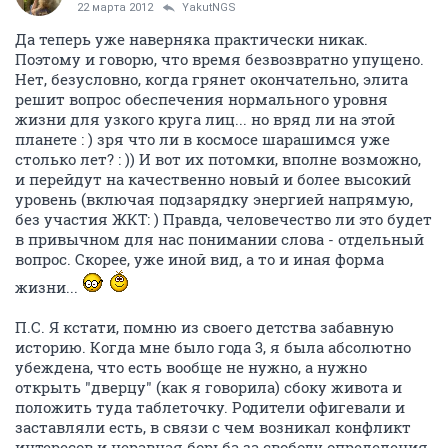
22 марта 2012
YakutNGS
Да теперь уже наверняка практически никак.
Поэтому и говорю, что время безвозвратно упущено.
Нет, безусловно, когда грянет окончательно, элита
решит вопрос обеспечения нормального уровня
жизни для узкого круга лиц... но вряд ли на этой
планете : ) зря что ли в космосе шарашимся уже
столько лет? : )) И вот их потомки, вполне возможно,
и перейдут на качественно новый и более высокий
уровень (включая подзарядку энергией напрямую,
без участия ЖКТ: ) Правда, человечество ли это будет
в привычном для нас понимании слова - отдельный
вопрос. Скорее, уже иной вид, а то и иная форма
жизни...
П.С. Я кстати, помню из своего детства забавную
историю. Когда мне было года 3, я была абсолютно
убеждена, что есть вообще не нужно, а нужно
открыть "дверцу" (как я говорила) сбоку живота и
положить туда таблеточку. Родители офигевали и
заставляли есть, в связи с чем возникал конфликт
интересов и неравная борьба за свободу определения