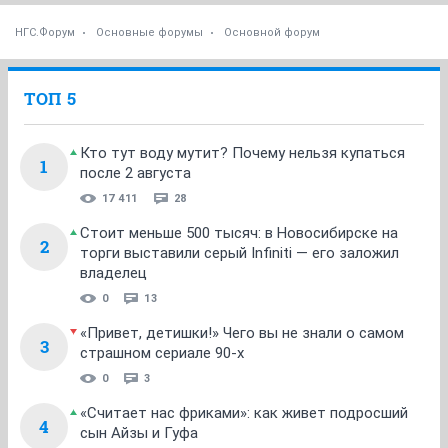
НГС.Форум
Основные форумы
Основной форум
ТОП 5
Кто тут воду мутит? Почему нельзя купаться
1
после 2 августа
17 411
28
Стоит меньше 500 тысяч: в Новосибирске на
2
торги выставили серый Infiniti — его заложил
владелец
0
13
«Привет, детишки!» Чего вы не знали о самом
3
страшном сериале 90-х
0
3
«Считает нас фриками»: как живет подросший
4
сын Айзы и Гуфа