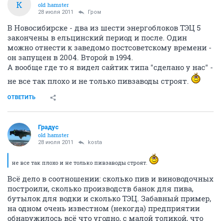
K
old hamster
28 июля 2011
Гром
В Новосибирске - два из шести энергоблоков ТЭЦ 5
закончены в ельцинский период и после. Один
можно отнести к заведомо постсоветскому времени -
он запущен в 2004. Второй в 1994.
А вообще где то я видел сайтик типа "сделано у нас" -
не все так плохо и не только пивзаводы строят.
ОТВЕТИТЬ
Градус
old hamster
28 июля 2011
kosta
не все так плохо и не только пивзаводы строят.
Всё дело в соотношении: сколько пив и виноводочных
построили, сколько производств банок для пива,
бутылок для водки и сколько ТЭЦ. Забавный пример,
на одном очень известном (некогда) предприятии
обнаружилось всё что угодно, с малой толикой, что