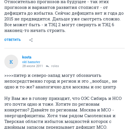
Относительно прогнозов на будущее - так этих
прогнозов и вариантов развития стописят - от
дефицита до избытка. Сейчас дефицита нет и года до
2015 не предвидится. Дальше уже смотреть сложно.
Все может быть - и ТЭЦ 2 могут свернуть и ТЭЦ 6
наконец-то начать строить.
ОТВЕТИТЬ
kosta
K
old hamster
28 июля 2011
rolex
>>>>питер и северо-запад могут обозначать
непосредственно город и регион и это _вообще_ не
одно и то-же? аналогично для москвы и оэс центр
Ну Вам же в голову приходит, что ОЭС Сибирь и НСО
это почти одно и тоже. Хотите по регионам
конкретно? Давайте по регионам. Москва и МСО -
энергодефицитны. Хотя там рядом Смоленская и
Тверская области избыток мощностей которох с
двойным запасом перекрывает дефицит МСО.