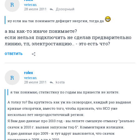
R
veteran
28 июля 2011
Дозорный
ну если вы так понимаете дефицит энергии, тогда да
а вы как-то иначе понимаете?
если нельзя подключить не сделав предварительно
линию, тп, электростанцию.. - это есть что?
ОТВЕТИТЬ
rolex
R
veteran
28 июля 2011
kosta
я так понимаю, статистику по годам вы привести не хотите.
А толку то? Вы крутитесь как уж на сковородке, каждый раз выдавая
кривые откорячки, вместо того, чтобы признать, что НСО уже
несколько лет энергодостаточный регион.
Я Вам даю данные про 2010 год - вы лепите смешную отмазку "реально
скачок в 2010 г. вызван запуском тэц-5". Комментарии излишни.
Я даю данные про 2009 - и тут вдруг выясняется, что скачок
произошел в 2009, а не в 2010.