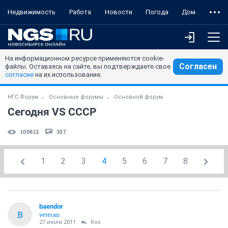
Недвижимость
Работа
Новости
Погода
Дом
На информационном ресурсе применяются cookie-
Согласен
файлы. Оставаясь на сайте, вы подтверждаете свое
согласие
на их использование.
НГС.Форум
Основные форумы
Основной форум
Сегодня VS СССР
100812
357
1
2
3
4
5
6
7
8
baendor
B
veteran
27 июля 2011
Rox