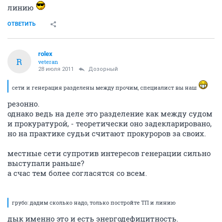
линию
ОТВЕТИТЬ
rolex
R
veteran
28 июля 2011
Дозорный
сети и генерация разделены между прочим, специалист вы наш
резонно.
однако ведь на деле это разделение как между судом
и прокуратурой, - теоретически оно задекларировано,
но на практике судьи считают прокуроров за своих.
местные сети супротив интересов генерации сильно
выступали раньше?
а счас тем более согласятся со всем.
грубо: дадим сколько надо, только постройте ТП и линию
дык именно это и есть энергодефицитность.