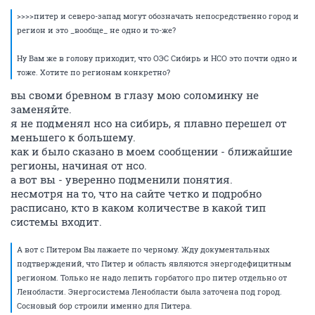
>>>>питер и северо-запад могут обозначать непосредственно город и
регион и это _вообще_ не одно и то-же?
Ну Вам же в голову приходит, что ОЭС Сибирь и НСО это почти одно и
тоже. Хотите по регионам конкретно?
вы своми бревном в глазу мою соломинку не
заменяйте.
я не подменял нсо на сибирь, я плавно перешел от
меньшего к большему.
как и было сказано в моем сообщении - ближайшие
регионы, начиная от нсо.
а вот вы - уверенно подменили понятия.
несмотря на то, что на сайте четко и подробно
расписано, кто в каком количестве в какой тип
системы входит.
А вот с Питером Вы лажаете по черному. Жду документальных
подтверждений, что Питер и область являются энергодефицитным
регионом. Только не надо лепить горбатого про питер отдельно от
Ленобласти. Энергосистема Ленобласти была заточена под город.
Сосновый бор строили именно для Питера.