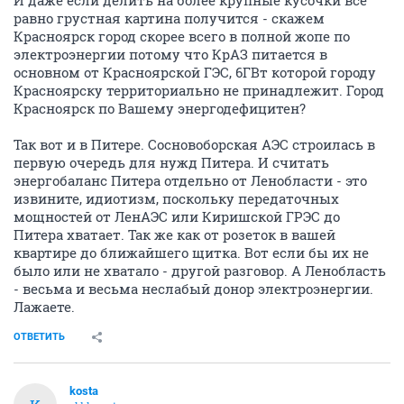
И даже если делить на более крупные кусочки все
равно грустная картина получится - скажем
Красноярск город скорее всего в полной жопе по
электроэнергии потому что КрАЗ питается в
основном от Красноярской ГЭС, 6ГВт которой городу
Красноярску территориально не принадлежит. Город
Красноярск по Вашему энергодефицитен?
Так вот и в Питере. Сосновоборская АЭС строилась в
первую очередь для нужд Питера. И считать
энергобаланс Питера отдельно от Ленобласти - это
извините, идиотизм, поскольку передаточных
мощностей от ЛенАЭС или Киришской ГРЭС до
Питера хватает. Так же как от розеток в вашей
квартире до ближайшего щитка. Вот если бы их не
было или не хватало - другой разговор. А Ленобласть
- весьма и весьма неслабый донор электроэнергии.
Лажаете.
ОТВЕТИТЬ
kosta