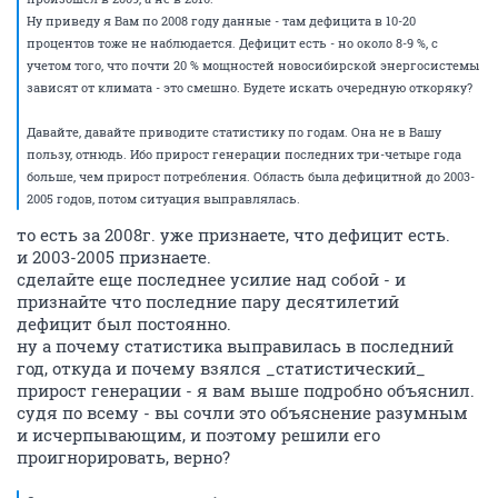
Ну приведу я Вам по 2008 году данные - там дефицита в 10-20
процентов тоже не наблюдается. Дефицит есть - но около 8-9 %, с
учетом того, что почти 20 % мощностей новосибирской энергосистемы
зависят от климата - это смешно. Будете искать очередную откоряку?
Давайте, давайте приводите статистику по годам. Она не в Вашу
пользу, отнюдь. Ибо прирост генерации последних три-четыре года
больше, чем прирост потребления. Область была дефицитной до 2003-
2005 годов, потом ситуация выправлялась.
то есть за 2008г. уже признаете, что дефицит есть.
и 2003-2005 признаете.
сделайте еще последнее усилие над собой - и
признайте что последние пару десятилетий
дефицит был постоянно.
ну а почему статистика выправилась в последний
год, откуда и почему взялся _статистический_
прирост генерации - я вам выше подробно объяснил.
судя по всему - вы сочли это объяснение разумным
и исчерпывающим, и поэтому решили его
проигнорировать, верно?