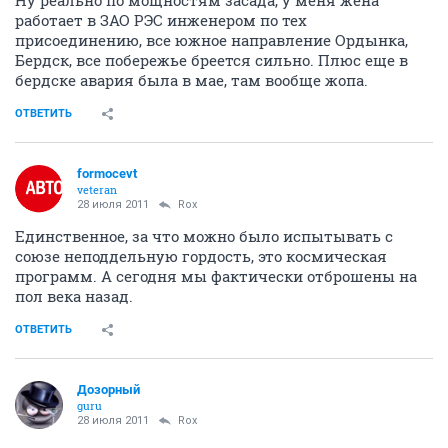
Ну реально по мощностям засада, у меня жена
работает в ЗАО РЭС инженером по тех
присоединению, все южное направление Ордынка,
Бердск, все побережье бреется сильно. Плюс еще в
бердске авария была в мае, там вообще жопа.
ОТВЕТИТЬ
formocevt
veteran
28 июля 2011
Rox
Единственное, за что можно было испытывать с
союзе неподдельную гордость, это космическая
программ. А сегодня мы фактически отброшены на
пол века назад.
ОТВЕТИТЬ
Дозорный
guru
28 июля 2011
Rox