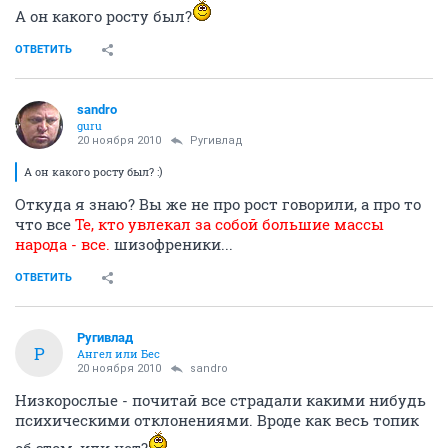
А он какого росту был?
ОТВЕТИТЬ
sandro
guru
20 ноября 2010
Ругивлад
А он какого росту был? :)
Откуда я знаю? Вы же не про рост говорили, а про то
что все
Те, кто увлекал за собой большие массы
народа - все.
шизофреники...
ОТВЕТИТЬ
Ругивлад
Р
Ангел или Бес
20 ноября 2010
sandro
Низкорослые - почитай все страдали какими нибудь
психическими отклонениями. Вроде как весь топик