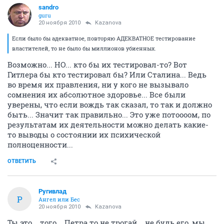
sandro
guru
20 ноября 2010
Kazanova
Если было бы адекватное, повторяю АДЕКВАТНОЕ тестирование
властителей, то не было бы миллионов убиенных.
Возможно... НО... кто бы их тестировал-то? Вот
Гитлера бы кто тестировал бы? Или Сталина... Ведь
во время их правления, ни у кого не вызывало
сомнения их абсолютное здоровье... Все были
уверены, что если вождь так сказал, то так и должно
быть... Значит так правильно... Это уже потоооом, по
результатам их деятельности можно делать какие-
то выводы о состоянии их психической
полноценности...
ОТВЕТИТЬ
Ругивлад
Р
Ангел или Бес
20 ноября 2010
Kazanova
Ты это... того... Петра то не трогай... не будь его, мы