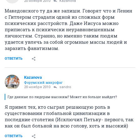
20 ноября 2010
Kazanova
Македонского ту да же запиши. Говорят что и Ленин
с Гитлером страдали одной из сложных форм
психических расстройств. Даже Иисуса можно
приписать к психически неуравновешенным
личностям. Странно, но именно таким людям
удается увлечь за собой огромные массы людей и
заразить фанатизмом.
ОТВЕТИТЬ
Kazanova
Форумский макрофаг
20 ноября 2010
sandro
Где данные по лидерам-высоким? Может их больше выйдет?
Я привел тех, кто сыграл решающую роль в
существовании глобальной цивилизации в
последние столетия (Исключил Петьку- первого, так
как он был больной на всю голову, хоть и высокий)
ОТВЕТИТЬ