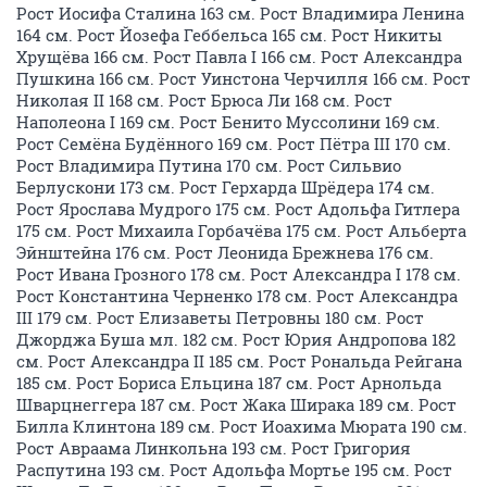
Рост Иосифа Сталина 163 см. Рост Владимира Ленина
164 см. Рост Йозефа Геббельса 165 см. Рост Никиты
Хрущёва 166 см. Рост Павла I 166 см. Рост Александра
Пушкина 166 см. Рост Уинстона Черчилля 166 см. Рост
Николая II 168 см. Рост Брюса Ли 168 см. Рост
Наполеона I 169 см. Рост Бенито Муссолини 169 см.
Рост Семёна Будённого 169 см. Рост Пётра III 170 см.
Рост Владимира Путина 170 см. Рост Сильвио
Берлускони 173 см. Рост Герхарда Шрёдера 174 см.
Рост Ярослава Мудрого 175 см. Рост Адольфа Гитлера
175 см. Рост Михаила Горбачёва 175 см. Рост Альберта
Эйнштейна 176 см. Рост Леонида Брежнева 176 см.
Рост Ивана Грозного 178 см. Рост Александра I 178 см.
Рост Константина Черненко 178 см. Рост Александра
III 179 см. Рост Елизаветы Петровны 180 см. Рост
Джорджа Буша мл. 182 см. Рост Юрия Андропова 182
см. Рост Александра II 185 см. Рост Рональда Рейгана
185 см. Рост Бориса Ельцина 187 см. Рост Арнольда
Шварцнеггера 187 см. Рост Жака Ширака 189 см. Рост
Билла Клинтона 189 см. Рост Иоахима Мюрата 190 см.
Рост Авраама Линкольна 193 см. Рост Григория
Распутина 193 см. Рост Адольфа Мортье 195 см. Рост