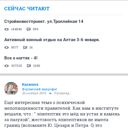
СЕЙЧАС ЧИТАЮТ
Стройинвестпроект. ул.Троллейная 14
144846
999
Активный конный отдых на Алтае 3-6 января.
9577
16
Все о ногтях - 4!
337332
1000
Kazanova
Форумский макрофаг
20 ноября 2010
Ругивлад
Ещё интересная тема о психической
неполноценности правителей. Как нам в институте
вещали, что : " эпилептик это мёд на устах и камень
за пазухой", жестокость эпилептиков не имела
границ (вспомните Ю. Цезаря и Петра -I) это