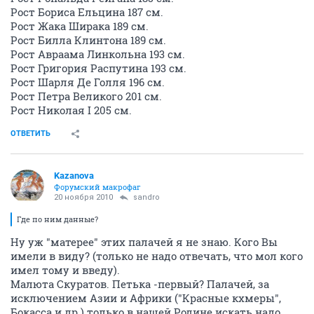
Рост Бориса Ельцина 187 см.
Рост Жака Ширака 189 см.
Рост Билла Клинтона 189 см.
Рост Авраама Линкольна 193 см.
Рост Григория Распутина 193 см.
Рост Шарля Де Голля 196 см.
Рост Петра Великого 201 см.
Рост Николая I 205 см.
ОТВЕТИТЬ
Kazanova
Форумский макрофаг
20 ноября 2010
sandro
Где по ним данные?
Ну уж "матерее" этих палачей я не знаю. Кого Вы
имели в виду? (только не надо отвечать, что мол кого
имел тому и введу).
Малюта Скуратов. Петька -первый? Палачей, за
исключением Азии и Африки ("Красные кхмеры",
Бокасса и др.) только в нашей Родине искать надо.