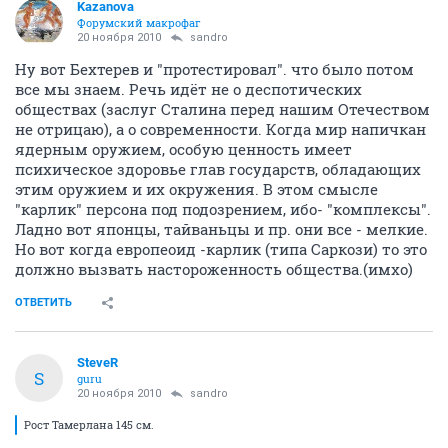
Kazanova
Форумский макрофаг
20 ноября 2010
sandro
Ну вот Бехтерев и "протестировал". что было потом
все мы знаем. Речь идёт не о деспотических
обществах (заслуг Сталина перед нашим Отечеством
не отрицаю), а о современности. Когда мир напичкан
ядерным оружием, особую ценность имеет
психическое здоровье глав государств, обладающих
этим оружием и их окружения. В этом смысле
"карлик" персона под подозрением, ибо- "комплексы".
Ладно вот японцы, тайваньцы и пр. они все - мелкие.
Но вот когда европеоид -карлик (типа Саркози) то это
должно вызвать настороженность общества.(имхо)
ОТВЕТИТЬ
SteveR
S
guru
20 ноября 2010
sandro
Рост Тамерлана 145 см.