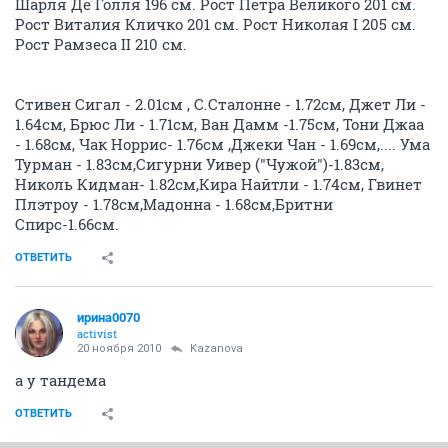
Шарля Де Голля 196 см. Рост Петра Великого 201 см.
Рост Виталия Кличко 201 см. Рост Николая I 205 см.
Рост Рамзеса II 210 см.
Стивен Сигал - 2.01см , С.Сталонне - 1.72см, Джет Ли -
1.64см, Брюс Ли - 1.71см, Ван Дамм -1.75см, Тони Джаа
- 1.68см, Чак Норрис- 1.76см ,Джеки Чан - 1.69см,.... Ума
Турман - 1.83см,Сигурни Уивер ("Чужой")-1.83см,
Николь Кидман- 1.82см,Кира Найтли - 1.74см, Гвинет
Плэтроу - 1.78см,Мадонна - 1.68см,Бритни
Спирс-1.66см.
ОТВЕТИТЬ
ирина0070
activist
20 ноября 2010
Kazanova
а у тандема
ОТВЕТИТЬ