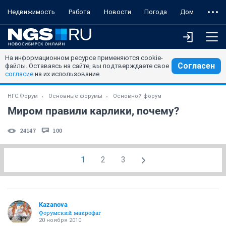
Недвижимость
Работа
Новости
Погода
Дом
На информационном ресурсе применяются cookie-
Согласен
файлы. Оставаясь на сайте, вы подтверждаете свое
согласие
на их использование.
НГС.Форум
Основные форумы
Основной форум
Миром правили карлики, почему?
24147
100
1
2
3
Kazanova
Форумский макрофаг
20 ноября 2010