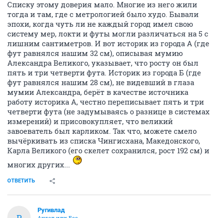
Списку этому доверия мало. Многие из него жили
тогда и там, где с метрологией было худо. Бывали
эпохи, когда чуть ли не каждый город имел свою
систему мер, локти и футы могли различаться на 5 с
лишним сантиметров. И вот историк из города А (где
фут равнялся нашим 32 см), описывая мумию
Александра Великого, указывает, что росту он был
пять и три четверти фута. Историк из города Б (где
фут равнялся нашим 28 см), не видевший в глаза
мумии Александра, берёт в качестве источника
работу историка А, честно переписывает пять и три
четверти фута (не задумываясь о разнице в системах
измерений) и присовокупляет, что великий
завоеватель был карликом. Так что, можете смело
вычёркивать из списка Чингисхана, Македонского,
Карла Великого (его скелет сохранился, рост 192 см) и
многих других...
ОТВЕТИТЬ
Ругивлад
Р
Ангел или Бес