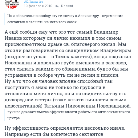
old hamster
10 февраля 2010
Docent
Но я обязательно сообщу эту гипотезу о.Александру - стремление
сектантов навешать на него всех собак
А ещё сообщи ему что это тот самый Владимир
Иванов которому он лично нахамил в том самом
приснопамятном храме св. благоверого князя. Мы
стояли разговаривали со священником Владимиром
(позднее он уехал - в Томск кажется), когда подвалил
Новопашин и довольно грубо вмешался в разговор,
стал сыпать какими-то обвинениями, будто бы мы
устраивали в соборе чуть ли не песни и пляски.
Ну а то что он человек вполне способный так
поступить я знаю не только по грубости в
отношению меня лично, но и по свидетельству его
двоюродной сестры (тоже кстати личности весьма
невоспитанной) Татьяны Николаевны Новопашиной.
лучшее доказательство эффективности работы его антисектантского
центра.
Ну эффективность определяется несколько иначе.
Например если бы количество сектантов