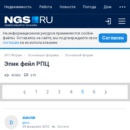
Недвижимость
Работа
Новости
Погода
Дом
На информационном ресурсе применяются cookie-
Согласен
файлы. Оставаясь на сайте, вы подтверждаете свое
согласие
на их использование.
НГС.Форум
Основные форумы
Основной форум
Эпик фейл РПЦ
81682
275
1
2
3
4
5
6
dubchik
D
guru
09 февраля 2010
Docent