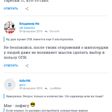
тарелки ТС кто-то съел.
ОТВЕТИТЬ
Владимир Ив
old hamster
09 февраля 2010
Docent
Ну, дык кроме ОПК имеется еще 5 альтернатив...
Не безпокойся, после твоих откровений о милосердии
у людей даже не возникнет мысли сделать выбор в
пользу ОПК.
ОТВЕТИТЬ
dubchik
D
guru
09 февраля 2010
JustMan
Наверняка. Вопрос только в количестве. Это единицы или их тьма?
Мне - пофигу
Если первое, то разумно употреблять конкретные имена