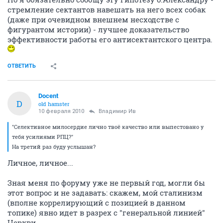
стремление сектантов навешать на него всех собак
(даже при очевидном внешнем несходстве с
фигурантом истории) - лучшее доказательство
эффективности работы его антисектантского центра.
ОТВЕТИТЬ
Docent
D
old hamster
10 февраля 2010
Владимир Ив
"Селективное милосердие лично твоё качество или выпестовано у
тебя усилиями РПЦ?"
На третий раз буду услышан?
Личное, личное...
Зная меня по форуму уже не первый год, могли бы
этот вопрос и не задавать: скажем, мой сталинизм
(вполне коррелирующий с позицией в данном
топике) явно идет в разрех с "генеральной линией"
Церкви.