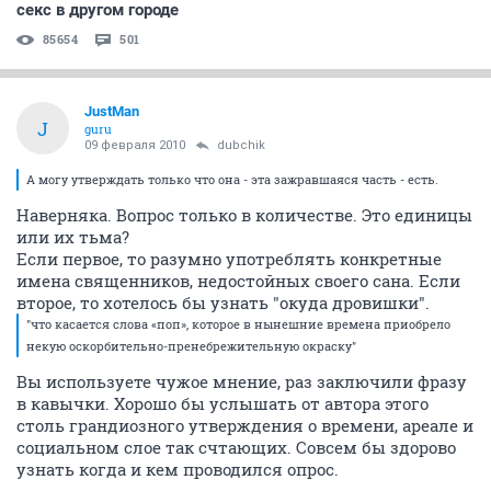
секс в другом городе
85654
501
JustMan
J
guru
09 февраля 2010
dubchik
А могу утверждать только что она - эта зажравшаяся часть - есть.
Наверняка. Вопрос только в количестве. Это единицы
или их тьма?
Если первое, то разумно употреблять конкретные
имена священников, недостойных своего сана. Если
второе, то хотелось бы узнать "окуда дровишки".
"что касается слова «поп», которое в нынешние времена приобрело
некую оскорбительно-пренебрежительную окраску"
Вы используете чужое мнение, раз заключили фразу
в кавычки. Хорошо бы услышать от автора этого
столь грандиозного утверждения о времени, ареале и
социальном слое так счтающих. Совсем бы здорово
узнать когда и кем проводился опрос.