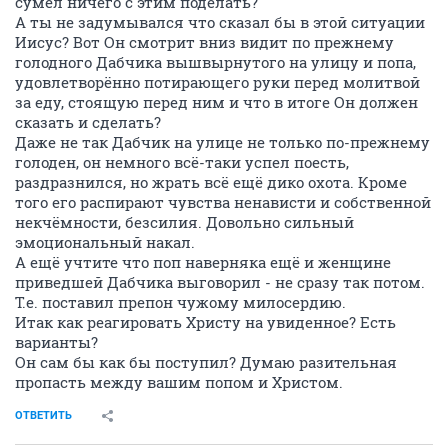
сумел ничего с этим поделать?
А ты не задумывался что сказал бы в этой ситуации
Иисус? Вот Он смотрит вниз видит по прежнему
голодного Дабчика вышвырнутого на улицу и попа,
удовлетворённо потирающего руки перед молитвой
за еду, стоящую перед ним и что в итоге Он должен
сказать и сделать?
Даже не так Дабчик на улице не только по-прежнему
голоден, он немного всё-таки успел поесть,
раздразнился, но жрать всё ещё дико охота. Кроме
того его распирают чувства ненависти и собственной
некчёмности, безсилия. Довольно сильный
эмоциональный накал.
А ещё учтите что поп наверняка ещё и женщине
приведшей Дабчика выговорил - не сразу так потом.
Т.е. поставил препон чужому милосердию.
Итак как реагировать Христу на увиденное? Есть
варианты?
Он сам бы как бы поступил? Думаю разительная
пропасть между вашим попом и Христом.
ОТВЕТИТЬ