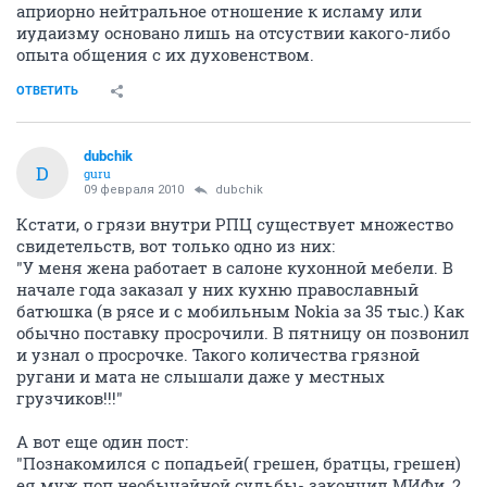
априорно нейтральное отношение к исламу или
иудаизму основано лишь на отсуствии какого-либо
опыта общения с их духовенством.
ОТВЕТИТЬ
dubchik
D
guru
09 февраля 2010
dubchik
Кстати, о грязи внутри РПЦ существует множество
свидетельств, вот только одно из них:
"У меня жена работает в салоне кухонной мебели. В
начале года заказал у них кухню православный
батюшка (в рясе и с мобильным Nokia за 35 тыс.) Как
обычно поставку просрочили. В пятницу он позвонил
и узнал о просрочке. Такого количества грязной
ругани и мата не слышали даже у местных
грузчиков!!!"
А вот еще один пост:
"Познакомился с попадьей( грешен, братцы, грешен)
ея муж поп необычайной судьбы- закончил МИФи, 2