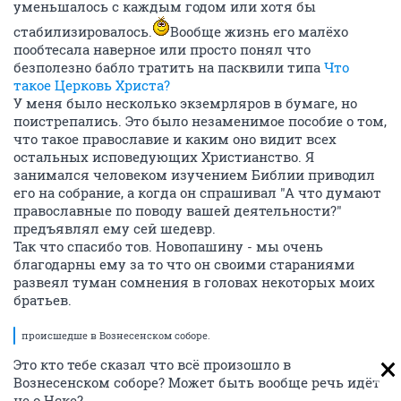
уменьшалось с каждым годом или хотя бы
стабилизировалось.
Вообще жизнь его малёхо
пообтесала наверное или просто понял что
безполезно бабло тратить на пасквили типа
Что
такое Церковь Христа?
У меня было несколько экземрляров в бумаге, но
поистрепались. Это было незаменимое пособие о том,
что такое православие и каким оно видит всех
остальных исповедующих Христианство. Я
занимался человеком изучением Библии приводил
его на собрание, а когда он спрашивал "А что думают
православные по поводу вашей деятельности?"
предъявлял ему сей шедевр.
Так что спасибо тов. Новопашину - мы очень
благодарны ему за то что он своими стараниями
развеял туман сомнения в головах некоторых моих
братьев.
происшедше в Вознесенском соборе.
Это кто тебе сказал что всё произошло в
Вознесенском соборе? Может быть вообще речь идёт
не о Нске?