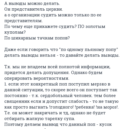
А выводы можно делать.
Он представитель церкви.
а о организации судить можно только по ее
представителям.
По чему еще прикажете судить? ПО золотым
куполам?
По шикарным тачкам попов?
Даже если говорить что "по одному пьяному попу"
делать выводы нельзя - то давайте делать выводы.
Т.к. мы не владеем всей полнотой информации,
придется делать допущения. Однако будем
оперировать вероятностями.
1. если этот конкретный поп поступил мерзко в
данной ситуации, то скорее всего он поступает так
постоянно - т.к. сердобольный человек. тем более
священник если и допустит слабость - то не такую
как просто выгнать !голодного! !ребенка! !на мороз!.
Т.е. он может накричать и тд, однако не будет
отбирать жалкую тарелку супа.
Поэтому делаем выввод что данный поп - кусок