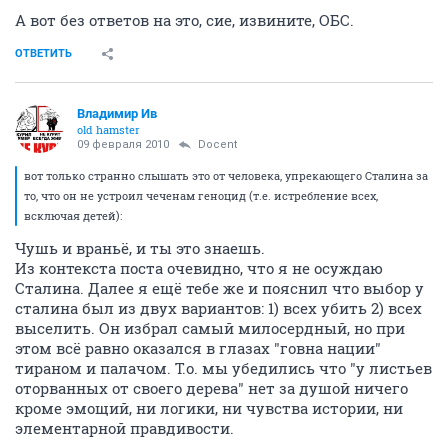
А вот без ответов на это, сие, извините, ОБС.
ОТВЕТИТЬ
Владимир Ив
old hamster
09 февраля 2010
Docent
вот только странно слышать это от человека, упрекающего Сталина за
то, что он не устроил чеченам геноцид (т.е. истребление всех,
всключая детей):
Чушь и враньё, и ты это знаешь.
Из контекста поста очевидно, что я не осуждаю
Сталина. Далее я ещё тебе же и пояснил что выбор у
сталина был из двух вариантов: 1) всех убить 2) всех
выселить. Он избрал самый милосердный, но при
этом всё равно оказался в глазах "говна нации"
тираном и палачом. Т.о. мы убедились что "у листьев
оторванных от своего дерева" нет за душой ничего
кроме эмощий, ни логики, ни чувства истории, ни
элементарной правдивости.