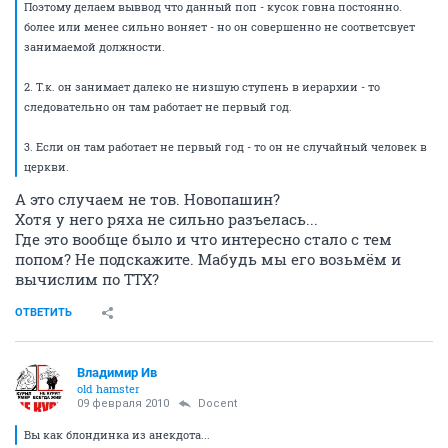
Поэтому делаем выввод что данный поп - кусок говна постоянно.
более или менее сильно воняет - но он совершенно не соответсвует
занимаемой должности.
2. Т.к. он занимает далеко не низшую ступень в иерархии - то
следовательно он там работает не первый год.
3. Если он там работает не первый год - то он не случайный человек в
церкви.
А это случаем не тов. Новопашин?
Хотя у него ряха не сильно разъелась...
Где это вообще было и что интересно стало с тем
попом? Не подскажите. Мабудь мы его возьмём и
вычислим по ТТХ?
ОТВЕТИТЬ
Владимир Ив
old hamster
09 февраля 2010
Docent
Вы как блондинка из анекдота...