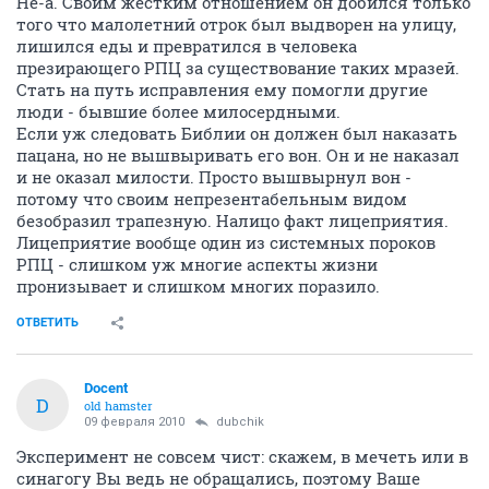
Не-а. Своим жёстким отношением он добился только
того что малолетний отрок был выдворен на улицу,
лишился еды и превратился в человека
презирающего РПЦ за существование таких мразей.
Стать на путь исправления ему помогли другие
люди - бывшие более милосердными.
Если уж следовать Библии он должен был наказать
пацана, но не вышвыривать его вон. Он и не наказал
и не оказал милости. Просто вышвырнул вон -
потому что своим непрезентабельным видом
безобразил трапезную. Налицо факт лицеприятия.
Лицеприятие вообще один из системных пороков
РПЦ - слишком уж многие аспекты жизни
пронизывает и слишком многих поразило.
ОТВЕТИТЬ
Docent
D
old hamster
09 февраля 2010
dubchik
Эксперимент не совсем чист: скажем, в мечеть или в
синагогу Вы ведь не обращались, поэтому Ваше