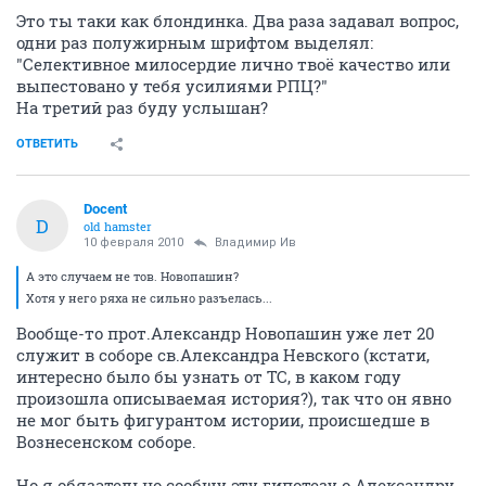
Это ты таки как блондинка. Два раза задавал вопрос,
одни раз полужирным шрифтом выделял:
"Селективное милосердие лично твоё качество или
выпестовано у тебя усилиями РПЦ?"
На третий раз буду услышан?
ОТВЕТИТЬ
Docent
D
old hamster
10 февраля 2010
Владимир Ив
А это случаем не тов. Новопашин?
Хотя у него ряха не сильно разъелась...
Вообще-то прот.Александр Новопашин уже лет 20
служит в соборе св.Александра Невского (кстати,
интересно было бы узнать от ТС, в каком году
произошла описываемая история?), так что он явно
не мог быть фигурантом истории, происшедше в
Вознесенском соборе.
Но я обязательно сообщу эту гипотезу о.Александру -