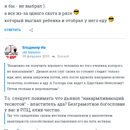
я бы - не выбрал )
а все из-за одного скота в рясе
который выгнал ребенка и отобрал у него еду
ОТВЕТИТЬ
Владимир Ив
old hamster
09 февраля 2010
Docent
"Возможно ли получить хорошего человека из того ученика, которого
не наказывали?.. Диавол всех слуг своих по головке гладит: только
иди, мол, моим широким путем, зато после вдоволь накормлю всякою
теснотою, особенно в аду. А Господь как ведет к Царствию Небесному?
Путем тесным и шероховатым."
Т.о. следует понимать что дьявол "накармливающий
теснотой" - властитель ада? Безграмотное богословие
у вас в РПЦ, елив честно.
Так что священник своим жестким отношением к малолетнем
авантюристу способствовал наставлению его на путь истины.