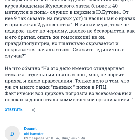
курса Академии Жуковского, затем ближе к 40
метнулся в попы- служит в церкви в Ю.Бутове.. От
нее 9 так сказать из первых уст) и наслышан о нравах
и привычках 2духовенства". И ейный муж, тоже не
подарок- пьет по черному, далеко не бескорыстен, как
и его братия, опять же гомосексия( не он.
правда)популярна, но тщательно скрывается и
покрывается начальством.. Скажите- единичные
случаи?"
На что обычно "На это дело имеется стандартная
отмазка- отдельный пьяный поп , мол, не портит
приход и идею православия. Только дело в том, что
уж оч много таких "пьяных " попов в РПЦ.
Фактически вся церковь погрязла во всевозможных
пороках и давно стала коммерческой организацией.."
ОТВЕТИТЬ
Docent
D
old hamster
09 февраля 2010
Владимир Ив