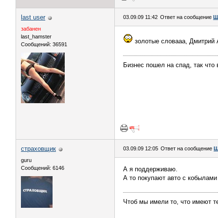
last user
03.09.09 11:42
Ответ на сообщение
Ш
забанен
last_hamster
золотые словааа, Дмитрий 
Сообщений: 36591
Бизнес пошел на спад, так что
страховщик
03.09.09 12:05
Ответ на сообщение
Ш
guru
Сообщений: 6146
А я поддерживаю.
А то покупают авто с кобылами 
Чтоб мы имели то, что имеют те