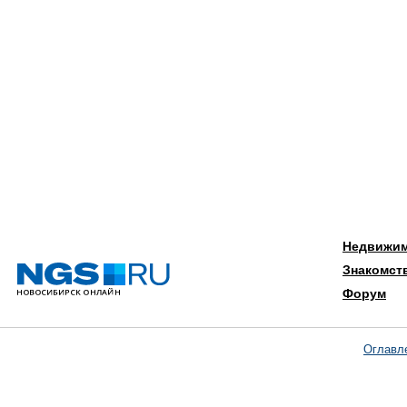
Недвижи
Знакомст
Форум
Оглавл