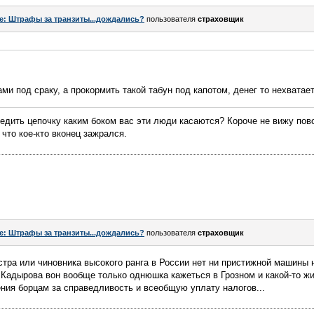
e: Штрафы за транзиты...дождались?
пользователя
страховщик
ми под сраку, а прокормить такой табун под капотом, денег то нехватает.
ледить цепочку каким боком вас эти люди касаются? Короче не вижу пов
о что кое-кто вконец зажрался.
e: Штрафы за транзиты...дождались?
пользователя
страховщик
истра или чиновника высокого ранга в России нет ни пристижной машины
 Кадырова вон вообще только однюшка кажеться в Грозном и какой-то жи
ия борцам за справедливость и всеобщую уплату налогов...