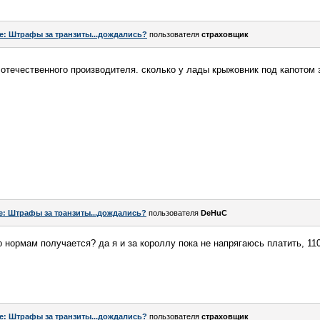
e: Штрафы за транзиты...дождались?
пользователя
страховщик
 отечественного производителя. сколько у лады крыжовник под капото
e: Штрафы за транзиты...дождались?
пользователя
DeHuC
по нормам получается? да я и за короллу пока не напрягаюсь платить, 110
e: Штрафы за транзиты...дождались?
пользователя
страховщик