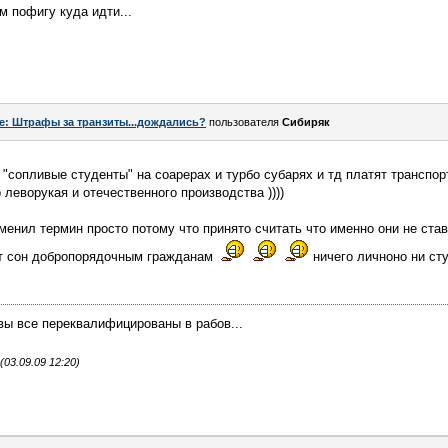
м пофигу куда идти...
e: Штрафы за транзиты...дождались?
пользователя
Сибиряк
 "сопливые студенты" на соарерах и турбо субарях и тд платят транспорт
 леворукая и отечественного производства ))))
именил термин просто потому что принято считать что именно они не ста
ят сон добропорядочным гражданам
ничего личноно ни ст
 вы все переквалифицированы в рабов...
03.09.09 12:20)