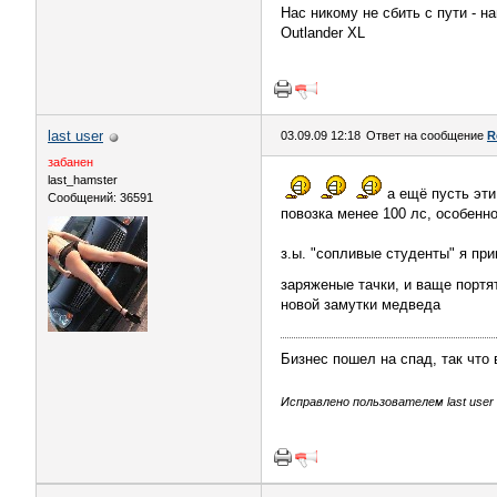
Нас никому не сбить с пути - на
Outlander XL
last user
03.09.09 12:18
Ответ на сообщение
R
забанен
last_hamster
а ещё пусть эти
Сообщений: 36591
повозка менее 100 лс, особенно
з.ы. "сопливые студенты" я пр
заряженые тачки, и ваще порт
новой замутки медведа
Бизнес пошел на спад, так что
Исправлено пользователем last user (