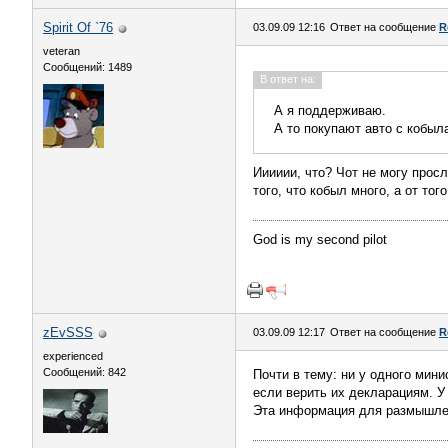
Spirit Of `76
03.09.09 12:16
Ответ на сообщение
R
veteran
Сообщений: 1489
В ответ на:
А я поддерживаю.
А то покупают авто с кобыла
Ииииии, что? Чот не могу прос
того, что кобыл много, а от тог
God is my second pilot
zEvSSS
03.09.09 12:17
Ответ на сообщение
R
experienced
Сообщений: 842
Почти в тему: ни у одного мин
если верить их декларациям. У
Эта информация для размышлен