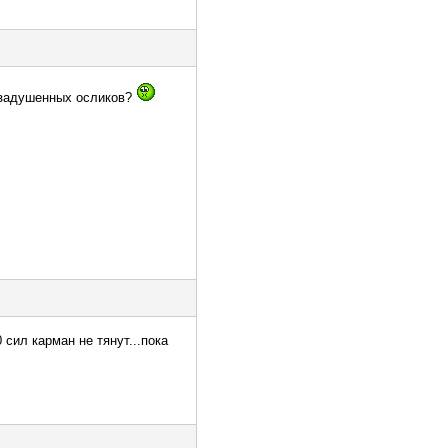
м задушенных осликов?
 сил карман не тянут...пока