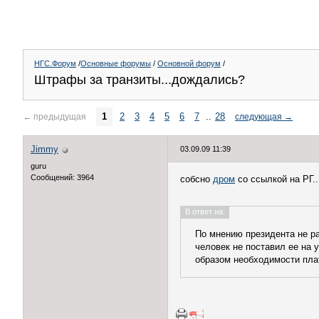
НГС.Форум
/
Основные форумы
/
Основной форум
/
Штрафы за транзиты...дождались?
1
2
3
4
5
6
7
..
28
←
предыдущая
следующая
→
Jimmy
03.09.09 11:39
guru
Сообщений: 3964
собсно
дром
со ссылкой на РГ..
В ответ на:
По мнению президента не ра
человек не поставил ее на 
образом необходимости плат