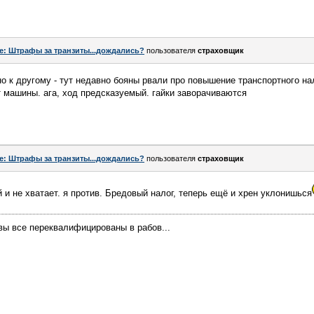
e: Штрафы за транзиты...дождались?
пользователя
страховщик
но к другому - тут недавно бояны рвали про повышение транспортного на
т машины. ага, ход предсказуемый. гайки заворачиваются
e: Штрафы за транзиты...дождались?
пользователя
страховщик
й и не хватает. я против. Бредовый налог, теперь ещё и хрен уклонишься
 вы все переквалифицированы в рабов...