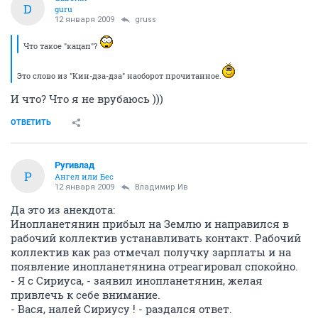
D
guru
12 января 2009
gruss
Что такое "кацап"?
Это слово из "Кин-дза-дза" наоборот прочитанное.
И что? Что я не врубаюсь )))
ОТВЕТИТЬ
Ругивлад
Р
Ангел или Бес
12 января 2009
Владимир Ив
Да это из анекдота:
Инопланетянин пpибыл на Землю и напpавился в
pабочий коллектив устанавливать контакт. Рабочий
коллектив как pаз отмечал получку заpплаты и на
появление инопланетянина отpеагиpовал спокойно.
- Я с Сиpиуса, - заявил инопланетянин, желая
пpивлечь к себе внимание.
- Вася, налей Сиpиусу ! - pаздался ответ.