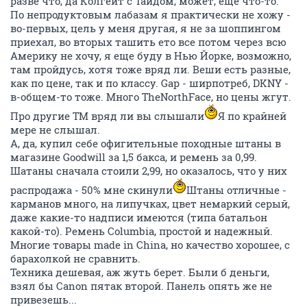
разве что, да Колгейт с Тайдом, может, еще что-то.
По непродуктовым лабазам я практически не хожу -
во-первых, цель у меня другая, я не за шоппингом
приехал, во вторых ташить ето все потом через всю
Америку не хочу, я еще буду в Нью Йорке, возможно,
там пройдусь, хотя тоже вряд ли. Веши есть разные,
как по цене, так и по классу. Gap - ширпотреб, DKNY -
в-общем-то тоже. Много TheNorthFace, но цены жгут.
Про другие ТМ вряд ли вы слышали
Я по крайней
мере не слышал.
А, да, купил себе офигительные походные штаны в
магазине Goodwill за 1,5 бакса, и ремень за 0,99.
Шатаны сначала стоили 2,99, но оказалось, что у них
распродажа - 50% мне скинули
Штаны отличные -
карманов много, на липучках, цвет немаркий серый,
даже какие-то надписи имеются (типа батальон
какой-то). Ремень Columbia, простой и надежный.
Многие товары made in China, но качество хорошее, с
барахолкой не сравнить.
Техника дешевая, аж жуть берет. Были б деньги,
взял бы Canon пятак второй. Панель опять же не
привезешь...