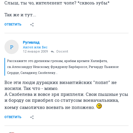
Слыш, ты чо, интелехент чоле? *сквозь зубы*
Так же и тут...
ОТВЕТИТЬ
Ругивлад
Р
Ангел или Бес
12 января 2009
Docent
Расскажите это древним грекам, арабам времен Халифата,
св.Александру Невскому, Фридриху Барбароссе, Ричарду Львиное
Сердце, Саладину, Скобелеву...
Все эти люди дурацких византийских "лопат" не
носили. Так что - мимо.
А Скобелева и вовсе зря приплели. Свои пышные усы
и бороду он приобрел со статусом военачальника,
коему самолично воевать не положено.
ОТВЕТИТЬ