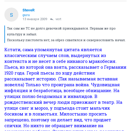
SteveR
S
guru
13 января 2009
vert
Так сам же ТС не долго девочкой прикидывался. Первым же про
культуру и забыл.
Поскольку пистолета нет, за обрез схватился и сквернословить начал.
Кстати, сама упомянутая цитата является
классическим случаем слов, выдернутых из
контекста и не несет в себе никакого мракобесия.
Пьеса, из которой она взята, рассказывает о Германии
1920 года. Герой пьесы по ходу действия
рассказывает историю. (Так называемая вставная
новелла) Только что проиграна война. Чудовищная
инфляция и безработица, всеобщее обнищание. На
улицах полно бездомных и инвалидов. В
рождественский вечер люди приезжают в театр. На
улице снег и мороз, у подъезда стоит мальчик
босиком и в лохмотьях. Милостыню просить
запрещено, поэтому он делает вид, что продает
спички. Но никто не обращает внимание на