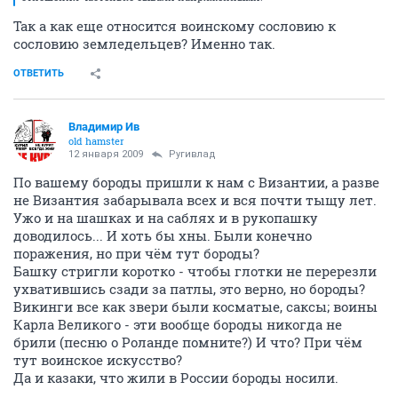
Так а как еще относится воинскому сословию к
сословию земледельцев? Именно так.
ОТВЕТИТЬ
Владимир Ив
old hamster
12 января 2009
Ругивлад
По вашему бороды пришли к нам с Византии, а разве
не Византия забарывала всех и вся почти тыщу лет.
Ужо и на шашках и на саблях и в рукопашку
доводилось... И хоть бы хны. Были конечно
поражения, но при чём тут бороды?
Башку стригли коротко - чтобы глотки не перерезли
ухватившись сзади за патлы, это верно, но бороды?
Викинги все как звери были косматые, саксы; воины
Карла Великого - эти вообще бороды никогда не
брили (песню о Роланде помните?) И что? При чём
тут воинское искусство?
Да и казаки, что жили в России бороды носили.