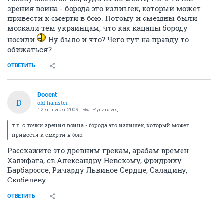
зрения воина - борода это излишек, который может
привести к смерти в бою. Потому и смешны были
москали тем украинцам, что как кацапы бороду
носили
Ну было и что? Чего тут на правду то
обижаться?
ОТВЕТИТЬ
Docent
D
old hamster
12 января 2009
Ругивлад
т.к. с точки зрения воина - борода это излишек, который может
привести к смерти в бою.
Расскажите это древним грекам, арабам времен
Халифата, св.Александру Невскому, Фридриху
Барбароссе, Ричарду Львиное Сердце, Саладину,
Скобелеву...
ОТВЕТИТЬ