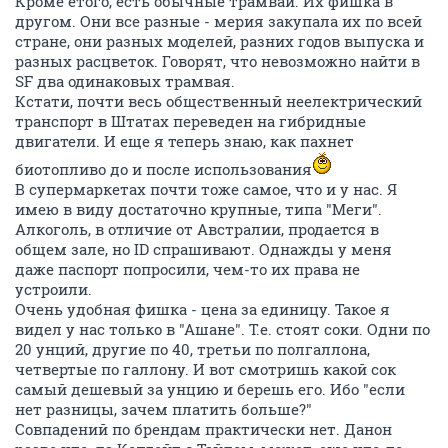
Кроме етого, есть обычные трамваи. Их фишка в
другом. Они все разные - мерия закупала их по всей
стране, они разных моделей, разних годов выпуска и
разных расцветок. Говорят, что невозможно найти в
SF два одинаковых трамвая.
Кстати, почти весь общественный неелектрический
транспорт в Штатах переведен на гибридные
двигатели. И еще я теперь знаю, как пахнет
биотопливо до и после использования
В супермаркетах почти тоже самое, что и у нас. Я
имею в виду достаточно крупные, типа "Меги".
Алкоголь, в отличие от Австралии, продается в
общем зале, но ID спрашивают. Однажды у меня
даже паспорт попросили, чем-то их права не
устроили.
Очень удобная фишка - цена за единицу. Такое я
видел у нас только в "Ашане". Т.е. стоят соки. Одни по
20 унций, другие по 40, третьи по полгаллона,
четвертые по галлону. И вот смотришь какой сок
самый дешевый за унцию и берешь его. Ибо "если
нет разницы, зачем платить больше?"
Совпадений по брендам практически нет. Данон