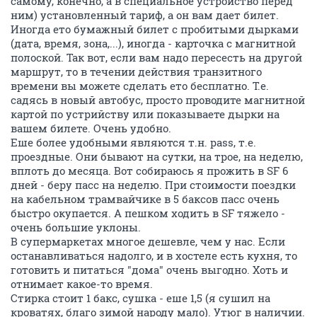
самому, конечно, а в специальное устройство перед
ним) установленный тариф, а он вам дает билет.
Иногда ето бумажный билет с пробитыми дырками
(дата, время, зона,...), иногда - карточка с магнитной
полоской. Так вот, если вам надо пересесть на другой
маршрут, то в течении действия транзитного
времени вы можете сделать ето бесплатно. Т.е.
садясь в новый автобус, просто проводите магнитной
картой по устрийству или показываете дырки на
вашем билете. Очень удобно.
Еше более удобными являются т.н. pass, т.е.
проездные. Они бывают на сутки, на трое, на неделю,
вплоть до месяца. Вот собираюсь я прожить в SF 6
дней - беру пасс на неделю. При стоимости поездки
на кабельном трамвайчике в 5 баксов пасс очень
быстро окупается. А пешком ходить в SF тяжело -
очень большие уклоны.
В супермаркетах многое дешевле, чем у нас. Если
останавливаться надолго, и в хостеле есть кухня, то
готовить и питаться "дома" очень выгодно. Хоть и
отнимает какое-то время.
Стирка стоит 1 бакс, сушка - еше 1,5 (я сушил на
кроватях, благо зимой народу мало). Утюг в наличии.