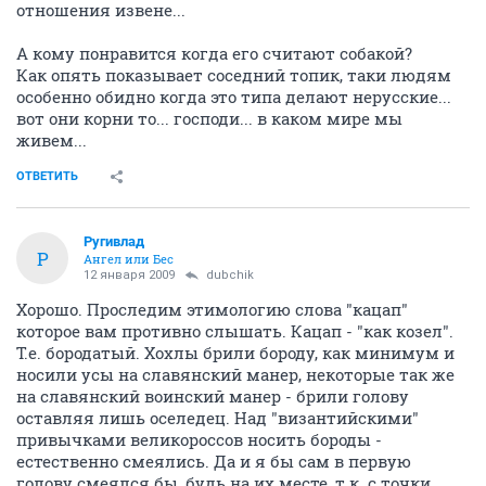
отношения извене...
А кому понравится когда его считают собакой?
Как опять показывает соседний топик, таки людям
особенно обидно когда это типа делают нерусские...
вот они корни то... господи... в каком мире мы
живем...
ОТВЕТИТЬ
Ругивлад
Р
Ангел или Бес
12 января 2009
dubchik
Хорошо. Проследим этимологию слова "кацап"
которое вам противно слышать. Кацап - "как козел".
Т.е. бородатый. Хохлы брили бороду, как минимум и
носили усы на славянский манер, некоторые так же
на славянский воинский манер - брили голову
оставляя лишь оселедец. Над "византийскими"
привычками великороссов носить бороды -
естественно смеялись. Да и я бы сам в первую
голову смеялся бы, будь на их месте, т.к. с точки