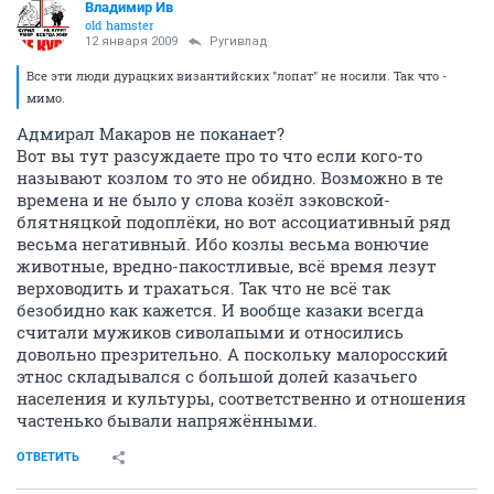
Владимир Ив
old hamster
12 января 2009
Ругивлад
Все эти люди дурацких византийских "лопат" не носили. Так что -
мимо.
Адмирал Макаров не поканает?
Вот вы тут разсуждаете про то что если кого-то
называют козлом то это не обидно. Возможно в те
времена и не было у слова козёл зэковской-
блятняцкой подоплёки, но вот ассоциативный ряд
весьма негативный. Ибо козлы весьма вонючие
животные, вредно-пакостливые, всё время лезут
верховодить и трахаться. Так что не всё так
безобидно как кажется. И вообще казаки всегда
считали мужиков сиволапыми и относились
довольно презрительно. А поскольку малоросский
этнос складывался с большой долей казачьего
населения и культуры, соответственно и отношения
частенько бывали напряжёнными.
ОТВЕТИТЬ