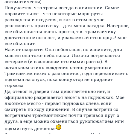
автоматически).
Получается, что тросы всегда в движении. Самое
поразительное - что некоторые маршруты
расходятся и сходятся, и как в етом случае
реализовать прихватку - для меня загадка. Наверное,
все обьясняется очень просто, т.к. трамвайчику
достаточно много лет, и уважаемый ето шорцы! мне
все обьяснит.
Насчет скорости. Она небольшая, но извините, для
машин она тоже небольшая. Лихачи встречаются
вечерами (и в основном ето иммигранты). В
остальном стиль вождения очень умеренный.
Трамвайчик нехило разгоняется, года переваливает с
подьема на спуск, пока кондуктор не придавит
тормоза.
Да, стекол и дверей там действительно нет, и
официально разрешается висеть на подножках. Мое
любимое место - первая подножка слева, если
смотреть по ходу движения. В случае встречи со
встречным трамвайчиком почти трешься друг о
друга, а еще можно обменяться рукопожатием или
подмигнуть девченке