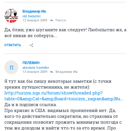
Владимир Ив
old hamster
12 января 2009
france
Да, блин, ужо шуганите как следует! Любопытно же, а
всё никак не соберусь...
ОТВЕТИТЬ
ПЕЛЕВИН
П
absolute traveller
13 января 2009
Владимир Ив
Я тут как бы пишу некоторые заметки (с точки
зрения путешественника, не жителя):
http://turizm.ngs.ru/forum/showthreaded.php?
table=0&amp;Cat=&amp;Board=tourizm_zagran&amp;Number=1874003817&amp;page=0&amp;view=collapsed&amp;sb=5&amp;o=&amp;fpart=1
Да и в подписи ссылка.
Про кризис в США: видимых проявлений нет. Да,
кого-то действительно сократили, но страховка от
сокращения позволит прожить минимум полгода с
тем же доходом и найти что-то за ето время. Про