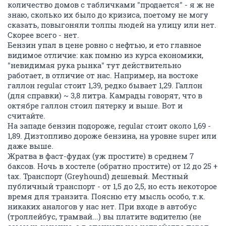
количество домов с табличками "продается" - я ж не
знаю, сколько их было до кризиса, поетому не могу
сказать, повыгоняли толпы людей на улицу или нет.
Скорее всего - нет.
Бензин упал в цене ровно с нефтью, и ето главное
видимое отличие: как помню из курса економики,
"невидимая рука рынка" тут действительно
работает, в отличие от нас. Например, на востоке
галлон regular стоит 1,39, редко бывает 1,29. Галлон
(для справки) ~ 3,8 литра. Камрады говорят, что в
октябре галлон стоил пятерку и выше. Вот и
считайте.
На западе бензин подороже, regular стоит около 1,69 -
1,89. Дизтопливо дороже бензина, на уровне super или
даже выше.
Жратва в фаст-фудах (уж простите) в среднем 7
баксов. Ночь в хостеле (обратно простите) от 12 до 25 +
tax. Транспорт (Greyhound) дешевый. Местный
публичный транспорт - от 1,5 до 2,5, но есть некоторое
время для транзита. Поясню ету мысль особо, т.к.
никаких аналогов у нас нет. При входе в автобус
(троллейбус, трамвай...) вы платите водителю (не