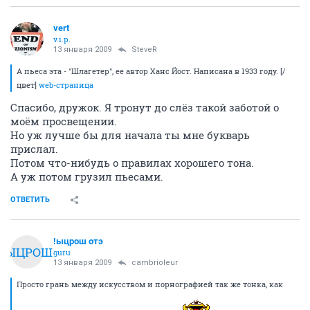
vert
v.i.p.
13 января 2009
SteveR
А пьеса эта - "Шлагетер", ее автор Ханс Йост. Написана в 1933 году. [/
цвет]
web-страница
Спасибо, дружок. Я тронут до слёз такой заботой о
моём просвещении.
Но уж лучше бы для начала ты мне букварь
прислал.
Потом что-нибудь о правилах хорошего тона.
А уж потом грузил пьесами.
ОТВЕТИТЬ
!ыцрош отэ
!ЫЦРОШ
guru
13 января 2009
cambrioleur
Просто грань между искусством и порнографией так же тонка, как