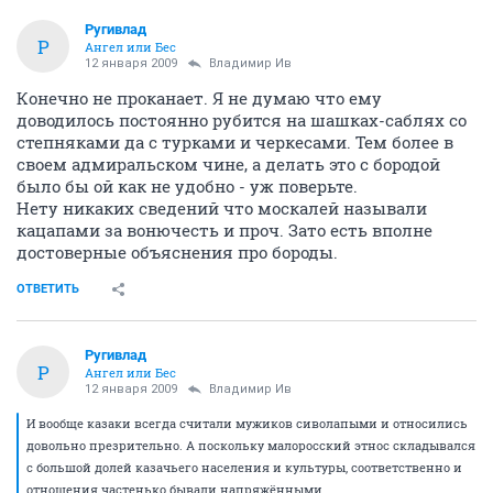
Ругивлад
Р
Ангел или Бес
12 января 2009
Владимир Ив
Конечно не проканает. Я не думаю что ему
доводилось постоянно рубится на шашках-саблях со
степняками да с турками и черкесами. Тем более в
своем адмиральском чине, а делать это с бородой
было бы ой как не удобно - уж поверьте.
Нету никаких сведений что москалей называли
кацапами за вонючесть и проч. Зато есть вполне
достоверные объяснения про бороды.
ОТВЕТИТЬ
Ругивлад
Р
Ангел или Бес
12 января 2009
Владимир Ив
И вообще казаки всегда считали мужиков сиволапыми и относились
довольно презрительно. А поскольку малоросский этнос складывался
с большой долей казачьего населения и культуры, соответственно и
отношения частенько бывали напряжёнными.