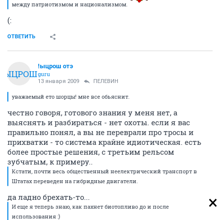
между патриотизмом и национализмом.
(:
ОТВЕТИТЬ
!ыцрош отэ
!ЫЦРОШ
guru
13 января 2009
ПЕЛЕВИН
уважаемый ето шорцы! мне все обьяснит.
честно говоря, готового знания у меня нет, а
выяснять и разбираться - нет охоты. если я вас
правильно понял, а вы не переврали про тросы и
прихватки - то система крайне идиотическая. есть
более простые решения, с третьим рельсом
зубчатым, к примеру..
Кстати, почти весь общественный неелектрический транспорт в
Штатах переведен на гибридные двигатели.
да ладно брехать-то...
И еще я теперь знаю, как пахнет биотопливо до и после
использования :)