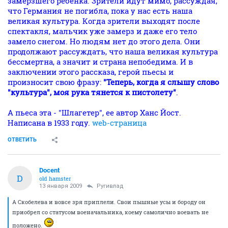
замерзшего ребенка. Зрители идут мимо, рассуждая,
что Германия не погибла, пока у нас есть наша
великая культура. Когда зрители выходят после
спектакля, мальчик уже замерз и даже его тело
замело снегом. Но людям нет до этого дела. Они
продолжают рассуждать, что наша великая культура
бессмертна, а значит и страна непобедима. И в
заключении этого рассказа, герой пьесы и
произносит свою фразу:
"Теперь, когда я слышу слово
"культура", моя рука тянется к пистолету"
.
А пьеса эта - "Шлагетер", ее автор Ханс Йост.
Написана в 1933 году.
web-страница
ОТВЕТИТЬ
Docent
D
old hamster
13 января 2009
Ругивлад
А Скобелева и вовсе зря приплели. Свои пышные усы и бороду он
приобрел со статусом военачальника, коему самолично воевать не
положено.