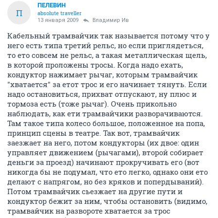
ПЕЛЕВИН
П
absolute traveller
13 января 2009
Владимир Ив
Кабельный трамвайчик так называется потому что у
него есть типа третий рельс, но если приглядеться,
то ето совсем не рельс, а такая металлическая щель,
в которой проложены тросы. Когда надо ехать,
кондуктор нажимает рычаг, которым трамвайчик
"хватается" за етот трос и его начинает тянуть. Если
надо остановиться, прихват отпускают, ну плюс и
тормоза есть (тоже рычаг). Очень прикольно
наблюдать, как ети трамвайчики разворачиваются.
Там такое типа колесо большое, положенное на попа,
принцип сцены в театре. Так вот, трамвайчик
заезжает на него, потом кондукторы (их двое: один
управляет движением (рычагами), второй собирает
деньги за проезд) начинают прокручивать его (вот
никогда бы не подумал, что ето легко, однако они ето
делают с напрягом, но без кряков и попердываний).
Потом трамвайчик сьезжает на другие пути и
кондуктор бежит за ним, чтобы остановить (видимо,
трамвайчик на развороте хватается за трос