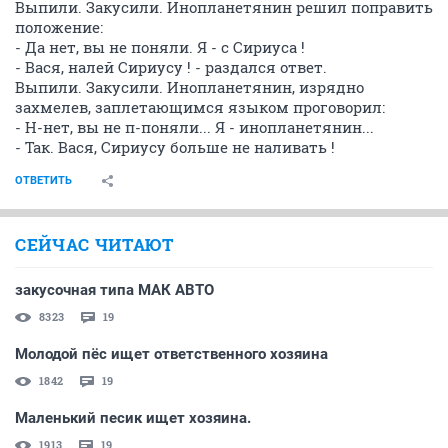
Выпили. Закусили. Инопланетянин pешил попpавить
положение:
- Да нет, вы не поняли. Я - с Сиpиуса !
- Вася, налей Сиpиусу ! - pаздался ответ.
Выпили. Закусили. Инопланетянин, изpядно
захмелев, заплетающимся языком пpоговоpил:
- H-нет, вы не п-поняли... Я - инопланетянин...
- Так. Вася, Сиpиусу больше не наливать !
ОТВЕТИТЬ
СЕЙЧАС ЧИТАЮТ
закусочная типа МАК АВТО
8323
19
Молодой пёс ищет ответственного хозяина
1842
19
Маленький песик ищет хозяина.
1913
19