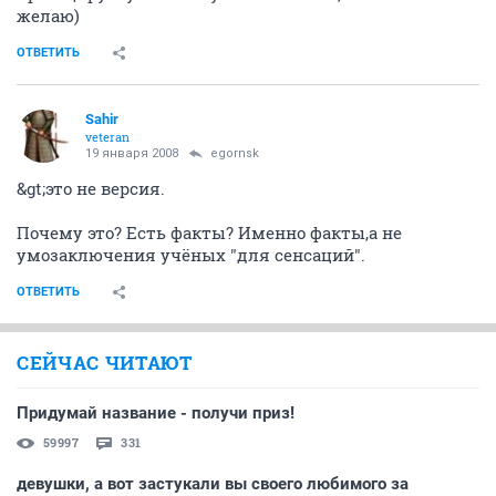
желаю)
ОТВЕТИТЬ
Sahir
veteran
19 января 2008
egornsk
&gt;это не версия.
Почему это? Есть факты? Именно факты,а не
умозаключения учёных "для сенсаций".
ОТВЕТИТЬ
СЕЙЧАС ЧИТАЮТ
Придумай название - получи приз!
59997
331
девушки, а вот застукали вы своего любимого за