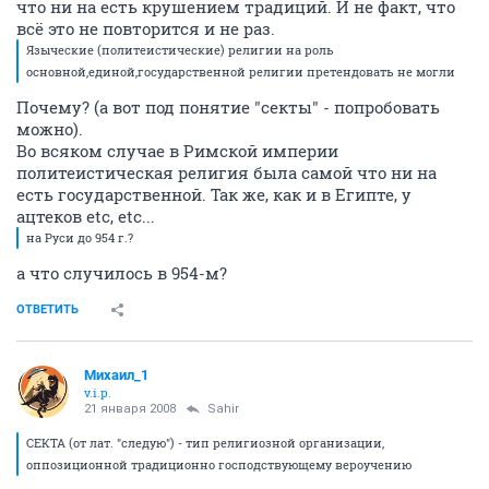
что ни на есть крушением традиций. И не факт, что
всё это не повторится и не раз.
Языческие (политеистические) религии на роль
основной,единой,государственной религии претендовать не могли
Почему? (а вот под понятие "секты" - попробовать
можно).
Во всяком случае в Римской империи
политеистическая религия была самой что ни на
есть государственной. Так же, как и в Египте, у
ацтеков etc, etc...
на Руси до 954 г.?
а что случилось в 954-м?
ОТВЕТИТЬ
Михаил_1
v.i.p.
21 января 2008
Sahir
СЕКТА (от лат. "следую") - тип религиозной организации,
оппозиционной традиционно господствующему вероучению