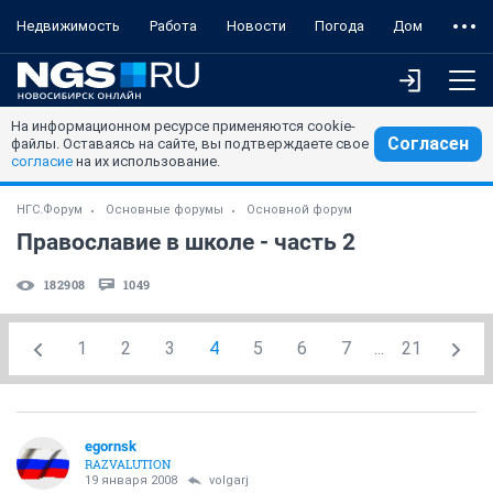
Недвижимость
Работа
Новости
Погода
Дом
На информационном ресурсе применяются cookie-
Согласен
файлы. Оставаясь на сайте, вы подтверждаете свое
согласие
на их использование.
НГС.Форум
Основные форумы
Основной форум
Православие в школе - часть 2
182908
1049
1
2
3
4
5
6
7
...
21
egornsk
RAZVALUTION
19 января 2008
volgarj