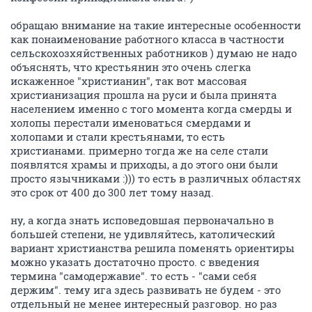
обращаю внимание на такие интересные особенности
как понаименование работного класса в частности
сельскохозхяйственных работников ) думаю не надо
объяснять, что крестьянин это очень слегка
искаженное "христианин", так вот массовая
христианизация прошла на руси и была принята
населением именно с того момента когда смерды и
холопы перестали именоваться смердами и
холопами и стали крестьянами, то есть
христианами. примерно тогда же на селе стали
появлятся храмы и приходы, а до этого они были
просто язычниками :))) то есть в различных областях
это срок от 400 до 300 лет тому назад.
ну, а когда знать исповедовшая первоначально в
большей степени, не удивляйтесь, католический
вариант христианства решила поменять ориентиры
можно указать достаточно просто. с введения
термина "самодержавие". то есть - "сами себя
держим". тему ига здесь развивать не будем - это
отдельный не менее интересный разговор. но раз