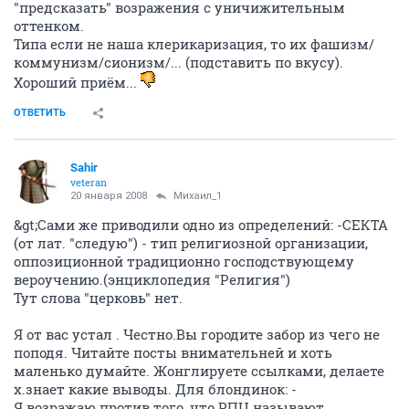
"предсказать" возражения с уничижительным
оттенком.
Типа если не наша клерикаризация, то их фашизм/
коммунизм/сионизм/... (подставить по вкусу).
Хороший приём...
ОТВЕТИТЬ
Sahir
veteran
20 января 2008
Михаил_1
&gt;Сами же приводили одно из определений: -СЕКТА
(от лат. "следую") - тип религиозной организации,
оппозиционной традиционно господствующему
вероучению.(энциклопедия "Религия")
Тут слова "церковь" нет.
Я от вас устал . Честно.Вы городите забор из чего не
поподя. Читайте посты внимательней и хоть
маленько думайте. Жонглируете ссылками, делаете
х.знает какие выводы. Для блондинок: -
Я возражаю против того ,что РПЦ называют