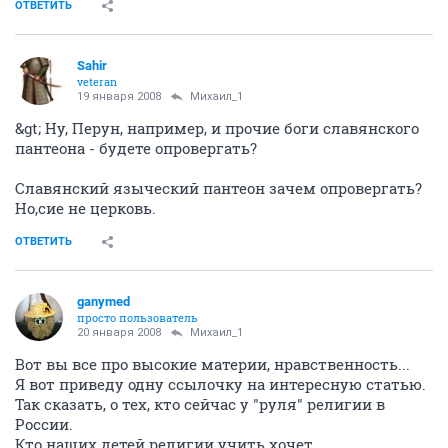
ОТВЕТИТЬ
Sahir
veteran
19 января 2008
Михаил_1
&gt; Ну, Перун, например, и прочие боги славянского
пантеона - будете опровергать?
Славянский языческий пантеон зачем опровергать?
Но,сие не церковь.
ОТВЕТИТЬ
ganymed
просто пользователь
20 января 2008
Михаил_1
Вот вы все про высокие материи, нравственность...
Я вот приведу одну ссылочку на интересную статью.
Так сказать, о тех, кто сейчас у "руля" религии в
России.
Кто наших детей религии учить хочет.