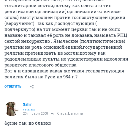
тоталитарной сектой,потому как секта это тип
религиозной организации( организации-ключевое
слово) выступающей против господстующей церкви
(вероучения). Так как ,господствующей (
подчеркнуто) на тот момент церкви так и не было
названо и таковая её роль не доказана, называть РПЦ
сектой некорректно . Языческие (политеистические)
религии на роль основной,единой,государственной
религии претендовать не могли,потому как
родоплеменные культы не удовлетворяли идеологии
развитого классового общества.
Вот я и спрашиваю какая же такая господствующая
религия была на Руси до 954 г.?
ОТВЕТИТЬ
Sahir
veteran
20 января 2008
Клара_Цапкина
&gt;не так, но близко