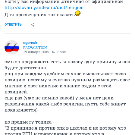
Если у вас информация ,отличная от официальной
http://slovari.yandex.ru/dict/religion
Для просвещения так сказать
ОТВЕТИТЬ
egornsk
RAZVALUTION
19 января 2008
Sahir
смысл продолжать есть. я назову одну причину и она
будет достаточна.
рпц при каждом удобном случае высказывает свою
позицию. поэтому я считаю нужным размещать свое
мнение и свое видение и знание рядом с этой
позицией.
еще раз (уже не помню какой) у меня нет цели
развенчания какой-либо религии, пусть себе живут
пока живется)
по предмету топика -
"В принципе,я против опк в школах и не потому что
против РПЦ и православия, а потому что в