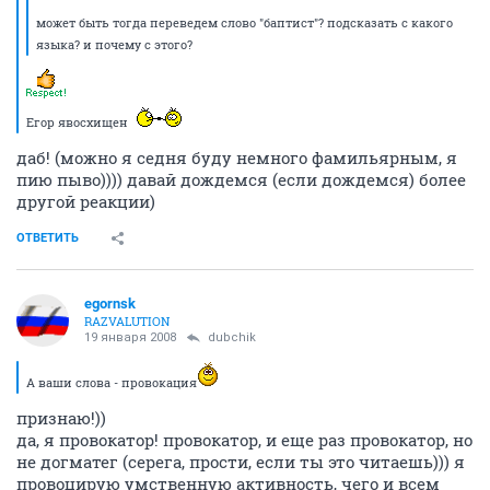
может быть тогда переведем слово "баптист"? подсказать с какого
языка? и почему с этого?
Егор явосхищен
даб! (можно я седня буду немного фамильярным, я
пию пыво)))) давай дождемся (если дождемся) более
другой реакции)
ОТВЕТИТЬ
egornsk
RAZVALUTION
19 января 2008
dubchik
А ваши слова - провокация
признаю!))
да, я провокатор! провокатор, и еще раз провокатор, но
не догматег (серега, прости, если ты это читаешь))) я
провоцирую умственную активность, чего и всем