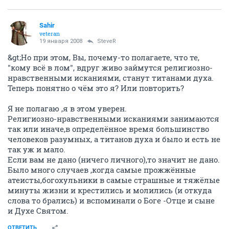
Sahir
veteran
19 января 2008
SteveR
&gt;Но при этом, Вы, почему-то полагаете, что те,
"кому всё в лом", вдруг живо займутся религиозно-
нравственными исканиями, станут титанами духа.
Теперь понятно о чём это я? Или повторить?
Я не полагаю ,я в этом уверен.
Религиозно-нравственными исканиями занимаются
так или иначе,в определённое время большинство
человеков разумных, а титанов духа и было и есть не
так уж и мало.
Если вам не дано (ничего личного),то значит не дано.
Было много случаев ,когда самые прожжённые
атеисты,богохульники в самые страшные и тяжёлые
минуты жизни и крестились и молились (и откуда
слова то брались) и вспоминали о Боге -Отце и сыне
и Духе Святом.
ОТВЕТИТЬ