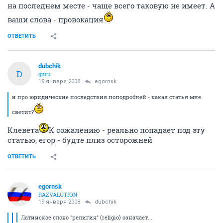
на последнем месте - чаще всего таковую не имеет. А
ваши слова - провокация
ОТВЕТИТЬ
dubchik
D
guru
19 января 2008
egornsk
и про юридические последствия поподробней - какая статья мне
светит?
Клевета
К сожалению - реально попадает под эту
статью, егор - будте плиз осторожней
ОТВЕТИТЬ
egornsk
RAZVALUTION
19 января 2008
dubchik
Латинское слово "религия" (religio) означает...