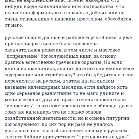
многие европейские властители. выбирали что
нибудь вроде кальвинизма или лютеранства. что
позволяло, формально оставаясь в добрых или не
очень отношениях с папским престолом, обособится
от него.
русские пошли дальше и раньше еще в 14 веке. а уже
при патриархе никоне была проведена
окончательная ревизия, в том числе и массовое
"исправление" богослужебных книг. за основу
брались естественно греческие образцы. Но если
книги исправлялись, значит до этого они имели иное
содержание или атрибутику? что бы убедится в этом
перечислете на руском, а затем на латинском
название календарных месяцев, если найдете хоть
одно серьезное разночтение то не мало удивите и
меня и многих других. просто очень сложно было
"исправить" то что уже крепко осело в обиходе. да и к
тому же календарь это не только основа
хозяйственной деятельности, но и основа литургии,
богослужения. до сих пор ни разу не удалось
услышать внятного объяснения почему в русском
тесксте библии присутствует "третья книга ездры".