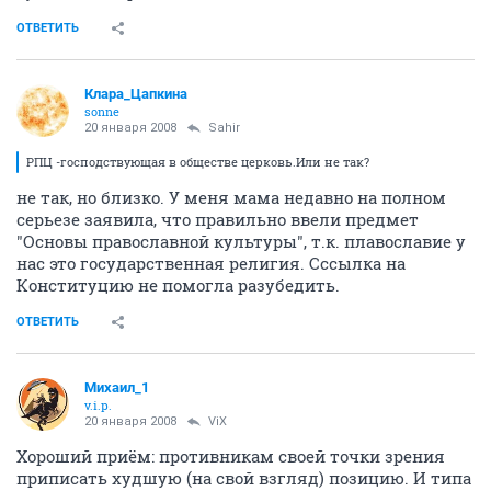
ОТВЕТИТЬ
Клара_Цапкина
sonne
20 января 2008
Sahir
РПЦ -господствующая в обществе церковь.Или не так?
не так, но близко. У меня мама недавно на полном
серьезе заявила, что правильно ввели предмет
"Основы православной культуры", т.к. плавославие у
нас это государственная религия. Сссылка на
Конституцию не помогла разубедить.
ОТВЕТИТЬ
Михаил_1
v.i.p.
20 января 2008
ViX
Хороший приём: противникам своей точки зрения
приписать худшую (на свой взгляд) позицию. И типа