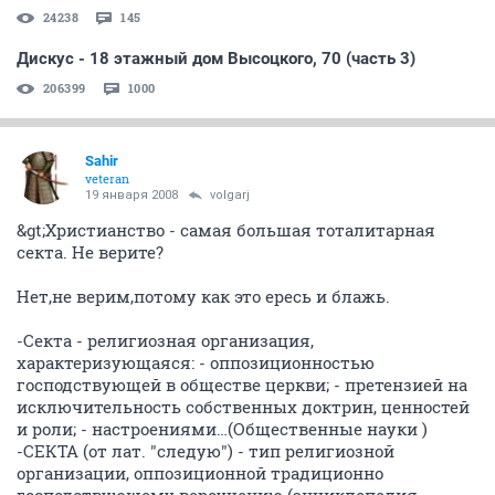
24238
145
Дискус - 18 этажный дом Высоцкого, 70 (часть 3)
206399
1000
Sahir
veteran
19 января 2008
volgarj
&gt;Христианство - самая большая тоталитарная
секта. Не верите?
Нет,не верим,потому как это ересь и блажь.
-Секта - религиозная организация,
характеризующаяся: - оппозиционностью
господствующей в обществе церкви; - претензией на
исключительность собственных доктрин, ценностей
и роли; - настроениями…(Общественные науки )
-СЕКТА (от лат. "следую") - тип религиозной
организации, оппозиционной традиционно