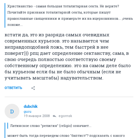
Христианство - самая большая тоталитарная секта. Не верите?
Почитайте признаки тоталитарной секты, которые пишут
православные священники и примерьте их на ицерковников... ,очень
похоже...
кстати да, это из разряда самых очевидных
современных курьезов. это называется чем
неправдоподобней ложь, тем быстрей в нее
поверят))) рпц дает определение сектанству, сама, в
свою очередь полностью соответствую своему
собственному определению. это на самом деле было
бы курьезом если бы не было обычным (если не
учитывать масштабы) надувательством.
ОТВЕТИТЬ
dubchik
D
guru
19 января 2008
egornsk
Латинское слово "религия" (religio) означает...
может быть тогда переведем слово "баптист"? подсказать с какого