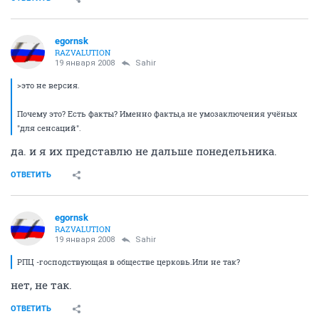
egornsk
RAZVALUTION
19 января 2008
Sahir
>это не версия.
Почему это? Есть факты? Именно факты,а не умозаключения учёных
"для сенсаций".
да. и я их представлю не дальше понедельника.
ОТВЕТИТЬ
egornsk
RAZVALUTION
19 января 2008
Sahir
РПЦ -господствующая в обществе церковь.Или не так?
нет, не так.
ОТВЕТИТЬ