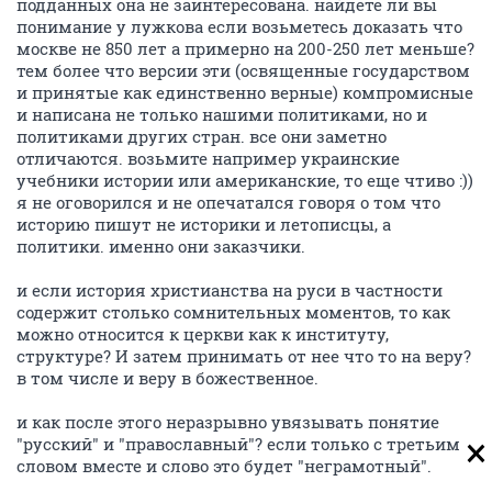
подданных она не заинтересована. найдете ли вы
понимание у лужкова если возьметесь доказать что
москве не 850 лет а примерно на 200-250 лет меньше?
тем более что версии эти (освященные государством
и принятые как единственно верные) компромисные
и написана не только нашими политиками, но и
политиками других стран. все они заметно
отличаются. возьмите например украинские
учебники истории или американские, то еще чтиво :))
я не оговорился и не опечатался говоря о том что
историю пишут не историки и летописцы, а
политики. именно они заказчики.
и если история христианства на руси в частности
содержит столько сомнительных моментов, то как
можно относится к церкви как к институту,
структуре? И затем принимать от нее что то на веру?
в том числе и веру в божественное.
и как после этого неразрывно увязывать понятие
"русский" и "православный"? если только с третьим
словом вместе и слово это будет "неграмотный".