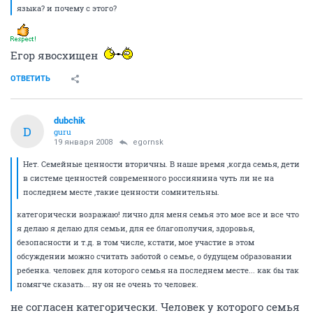
языка? и почему с этого?
Егор явосхищен
ОТВЕТИТЬ
dubchik
D
guru
19 января 2008
egornsk
Нет. Семейные ценности вторичны. В наше время ,когда семья, дети
в системе ценностей современного россиянина чуть ли не на
последнем месте ,такие ценности сомнительны.
категорически возражаю! лично для меня семья это мое все и все что
я делаю я делаю для семьи, для ее благополучия, здоровья,
безопасности и т.д. в том числе, кстати, мое участие в этом
обсуждении можно считать заботой о семье, о будущем образовании
ребенка. человек для которого семья на последнем месте... как бы так
помягче сказать... ну он не очень то человек.
не согласен категорически. Человек у которого семья