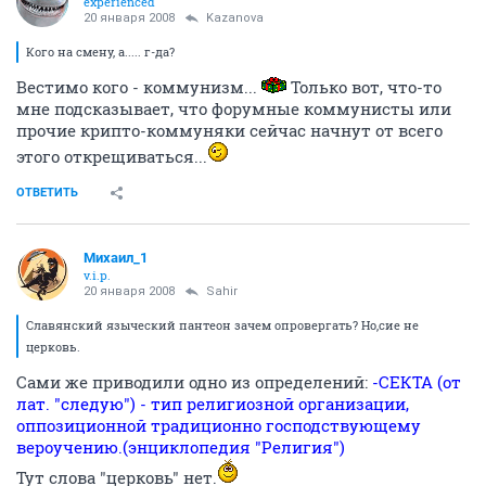
experienced
20 января 2008
Kazanova
Кого на смену, а..... г-да?
Вестимо кого - коммунизм...
Только вот, что-то
мне подсказывает, что форумные коммунисты или
прочие крипто-коммуняки сейчас начнут от всего
этого открещиваться...
ОТВЕТИТЬ
Михаил_1
v.i.p.
20 января 2008
Sahir
Славянский языческий пантеон зачем опровергать? Но,сие не
церковь.
Сами же приводили одно из определений:
-СЕКТА (от
лат. "следую") - тип религиозной организации,
оппозиционной традиционно господствующему
вероучению.(энциклопедия "Религия")
Тут слова "церковь" нет.