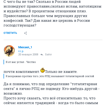
С чего бы не так? Сколько в России людей
исповедуют православие,сколько ислам, католицизм
и иудейство? В процентном отношении плиз.
Православных больше чем верующих других
конфессий. Так? Дак какая же церковь в России
господствующая?
ОТВЕТИТЬ
Михаил_1
v.i.p.
20 января 2008
Sahir
Я от вас устал . Честно
почти комплимент.
Только не хамите.
Я возражаю против того ,что РПЦ называют тоталитарной сектой
Да я понимаю, что под определение "тоталитарная
секта" я лично РПЦ не подведу. Кто-нибудь другой -
возможно.
Просто хочу сказать, что всё относительно: то, что
сейчас является традицией - когда-то было самым