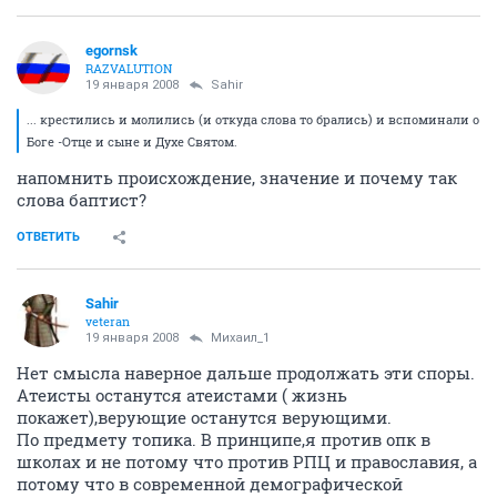
egornsk
RAZVALUTION
19 января 2008
Sahir
... крестились и молились (и откуда слова то брались) и вспоминали о
Боге -Отце и сыне и Духе Святом.
напомнить происхождение, значение и почему так
слова баптист?
ОТВЕТИТЬ
Sahir
veteran
19 января 2008
Михаил_1
Нет смысла наверное дальше продолжать эти споры.
Атеисты останутся атеистами ( жизнь
покажет),верующие останутся верующими.
По предмету топика. В принципе,я против опк в
школах и не потому что против РПЦ и православия, а
потому что в современной демографической