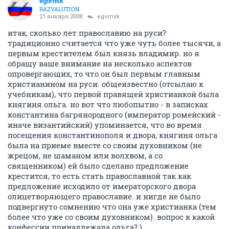
egornsk
RAZVALUTION
21 января 2008
egornsk
итак, сколько лет православию на руси?
традиционно считается что уже чуть более тысячи, а
первым крестителем был князь владимир. но я
обращу ваше внимание на несколько аспектов
опровергающих, то что он был первым главным
христианином на руси. общеизвестно (отсылаю к
учебникам), что первой правящей христианкой была
княгиня ольга. но вот что любопытно - в записках
константина багрянородного (император ромейский -
иначе византийский) упоминается, что во время
посещения константинополя и двора, княгиня ольга
была на приеме вместе со своим духовником (не
жрецом, не шаманом или волхвом, а со
священником) ей было сделано предложение
крестится, то есть стать православной так как
предложение исходило от имераторского двора
олицетворяющего православие. и нигде не было
подвергнуто сомнению что она уже христианка (тем
более что уже со своим духовником). вопрос к какой
конфессии принадлежала ольга? )