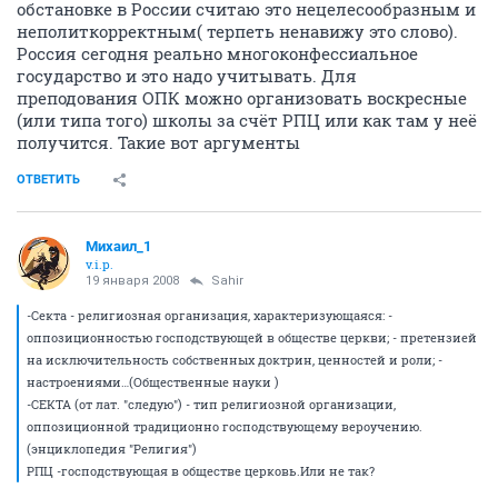
обстановке в России считаю это нецелесообразным и
неполиткорректным( терпеть ненавижу это слово).
Россия сегодня реально многоконфессиальное
государство и это надо учитывать. Для
преподования ОПК можно организовать воскресные
(или типа того) школы за счёт РПЦ или как там у неё
получится. Такие вот аргументы
ОТВЕТИТЬ
Михаил_1
v.i.p.
19 января 2008
Sahir
-Секта - религиозная организация, характеризующаяся: -
оппозиционностью господствующей в обществе церкви; - претензией
на исключительность собственных доктрин, ценностей и роли; -
настроениями…(Общественные науки )
-СЕКТА (от лат. "следую") - тип религиозной организации,
оппозиционной традиционно господствующему вероучению.
(энциклопедия "Религия")
РПЦ -господствующая в обществе церковь.Или не так?