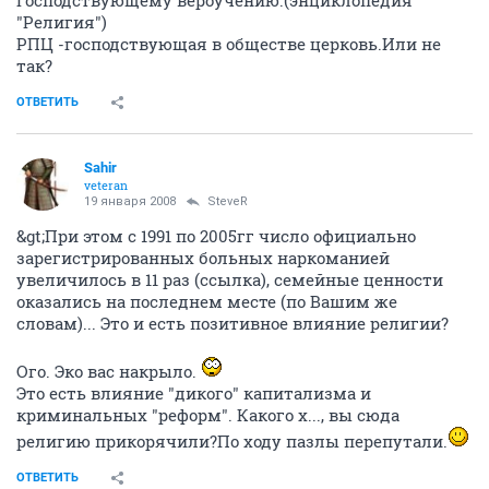
господствующему вероучению.(энциклопедия
"Религия")
РПЦ -господствующая в обществе церковь.Или не
так?
ОТВЕТИТЬ
Sahir
veteran
19 января 2008
SteveR
&gt;При этом с 1991 по 2005гг число официально
зарегистрированных больных наркоманией
увеличилось в 11 раз (ссылка), семейные ценности
оказались на последнем месте (по Вашим же
словам)... Это и есть позитивное влияние религии?
Ого. Эко вас накрыло.
Это есть влияние "дикого" капитализма и
криминальных "реформ". Какого х..., вы сюда
религию прикорячили?По ходу пазлы перепутали.
ОТВЕТИТЬ