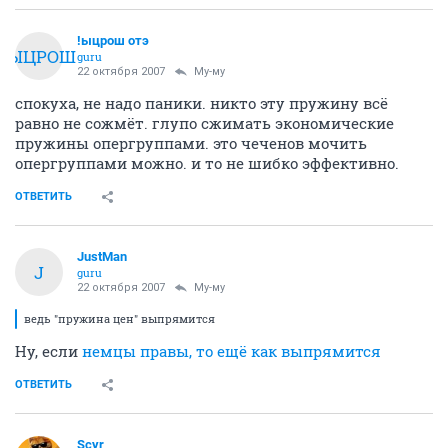
!ыцрош отэ
!ЫЦРОШ
guru
22 октября 2007
Му-му
спокуха, не надо паники. никто эту пружину всё
равно не сожмёт. глупо сжимать экономические
пружины опергруппами. это чеченов мочить
опергруппами можно. и то не шибко эффективно.
ОТВЕТИТЬ
JustMan
J
guru
22 октября 2007
Му-му
ведь "пружина цен" выпрямится
Ну, если
немцы правы, то ещё как выпрямится
ОТВЕТИТЬ
Scyr