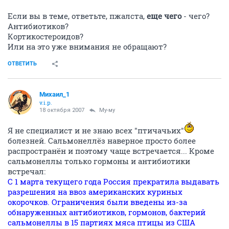
Если вы в теме, ответьте, пжалста,
еще чего
- чего?
Антибиотиков?
Кортикостероидов?
Или на это уже внимания не обращают?
ОТВЕТИТЬ
Михаил_1
v.i.p.
18 октября 2007
Му-му
Я не специалист и не знаю всех "птичачьих"
болезней. Сальмонеллёз наверное просто более
распространён и поэтому чаще встречается... Кроме
сальмонеллы только гормоны и антибиотики
встречал:
С 1 марта текущего года Россия прекратила выдавать
разрешения на ввоз американских куриных
окорочков. Ограничения были введены из-за
обнаруженных антибиотиков, гормонов, бактерий
сальмонеллы в 15 партиях мяса птицы из США