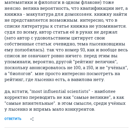
математики и филологи в одном флаконе) тоже
неясно. велика вероятность, что квалификации нет, а
книжка - макулатура для домохозяек. книжку найти
не представляется возможным. интересно, что в
списке литературы к статье книжка не упоминается.
судя по всему, автор статьи её в руках не держал
(зато автор с удовольствием цитирует свои
собственные статьи: очевидно, тема лысенковщины
ему полюбилась). так что номер 93, как и вообще весь
список не означают ровно ничего. перед этим вы
упоминали, вероятно, другой "рейтинг величия",
поскольку анонсировалось не 100, а 150, и не "учёных",
а "биологов". мне просто интересно посмотреть на
рейтинг, где лысенко есть, а вавилова нету.
да, кстати, "most influential scientists" - наиболее
корректно переводить не как "самые великие", а как
"самые влиятельные". в этом смысле, среди учёных
у лысенко и впрямь мало конкурентов.
ОТВЕТИТЬ