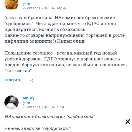
guru
22 октября 2007
Му-му
блин ну и бредятина. НАпоминает брежневские
"одобрямсы". Чета сдается мне, что ЕДРО хотело
пропиариться, но опять обкакалось.
Какие-то сговоры напридумывали, торгашей в росте
инфляции обвинили )) Пипец блин.
Повышение сезонное - всегда, каждый год новый
урожай дорожал. ЕДРО торкнуло пораньше начать
предвыборную компанию, но как обычно получилось
"как всегда".
ОТВЕТИТЬ
Му-му
guru
23 октября 2007
Scyr
НАпоминает брежневские "одобрямсы"
Не-еее, здесь не "одобрямсы"