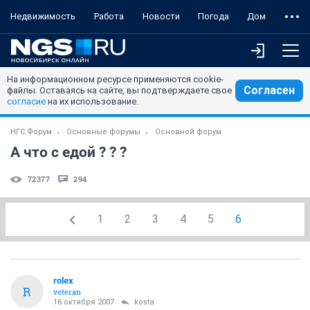
Недвижимость
Работа
Новости
Погода
Дом
На информационном ресурсе применяются cookie-
Согласен
файлы. Оставаясь на сайте, вы подтверждаете свое
согласие
на их использование.
НГС.Форум
Основные форумы
Основной форум
А что с едой ? ? ?
72377
294
1
2
3
4
5
6
rolex
R
veteran
16 октября 2007
kosta