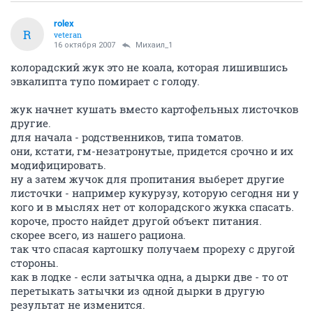
rolex
R
veteran
16 октября 2007
Михаил_1
колорадский жук это не коала, которая лишившись
эвкалипта тупо помирает с голоду.
жук начнет кушать вместо картофельных листочков
другие.
для начала - родственников, типа томатов.
они, кстати, гм-незатронутые, придется срочно и их
модифицировать.
ну а затем жучок для пропитания выберет другие
листочки - например кукурузу, которую сегодня ни у
кого и в мыслях нет от колорадского жукка спасать.
короче, просто найдет другой объект питания.
скорее всего, из нашего рациона.
так что спасая картошку получаем прореху с другой
стороны.
как в лодке - если затычка одна, а дырки две - то от
перетыкать затычки из одной дырки в другую
результат не изменится.