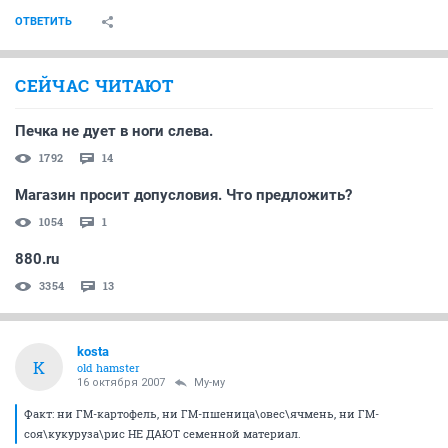
ОТВЕТИТЬ
СЕЙЧАС ЧИТАЮТ
Печка не дует в ноги слева.
1792
14
Магазин просит допусловия. Что предложить?
1054
1
880.ru
3354
13
kosta
K
old hamster
16 октября 2007
Му-му
Факт: ни ГМ-картофель, ни ГМ-пшеница\овес\ячмень, ни ГМ-
соя\кукуруза\рис НЕ ДАЮТ семенной материал.