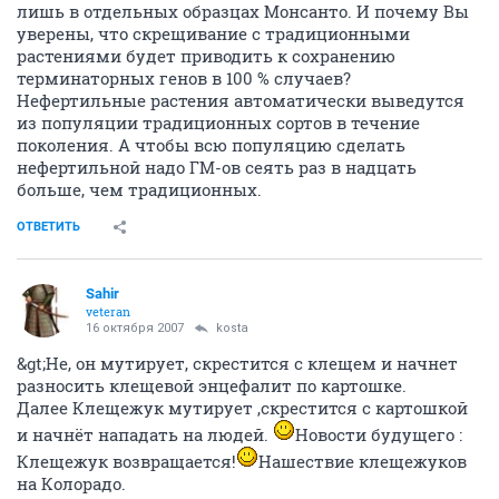
лишь в отдельных образцах Монсанто. И почему Вы
уверены, что скрещивание с традиционными
растениями будет приводить к сохранению
терминаторных генов в 100 % случаев?
Нефертильные растения автоматически выведутся
из популяции традиционных сортов в течение
поколения. А чтобы всю популяцию сделать
нефертильной надо ГМ-ов сеять раз в надцать
больше, чем традиционных.
ОТВЕТИТЬ
Sahir
veteran
16 октября 2007
kosta
&gt;Не, он мутирует, скрестится с клещем и начнет
разносить клещевой энцефалит по картошке.
Далее Клещежук мутирует ,скрестится с картошкой
и начнёт нападать на людей.
Новости будущего :
Клещежук возвращается!
Нашествие клещежуков
на Колорадо.