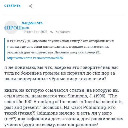
ОТВЕТИТЬ
!ыцрош отэ
!ЫЦРОШ
guru
19 октября 2007
Kazanova
В 1996 году Дж. Симмонс опубликовал книгу о ста отобранных им
ученых, где они были расположены в порядке значимости их
открытий для человечества. Лысенко получил номер 93..
http://www.contr-tv.ru/common/2059/
я не понимаю, вы что, всерьёз это говорите? как вас
только боженька громом не поразил до сих пор за
ваши непрерывные чёрные пиар-технологии?
книга, на которую ссылается статья, на которую вы
ссылаетесь, называется так: Simmons, J. (1996). "The
scientific 100: A ranking of the most influential scientists,
past and present." Sccaucus, NJ: Carol Publishing. кто
такой (такая?) j.simmons неясно, и есть ли у него
(неё?) квалификация достаточная, для ранжирования
учёных (судя по всему, всех направлений!