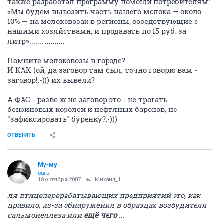
также разработал программу помощи потребителям:
«Мы будем вывозить часть нашего молока — около
10% — на молоковозах в регионы, соседствующие с
нашими хозяйствами, и продавать по 15 руб. за
литр»..................
Помните молоковозы в городе?
И КАК (ой, да заговор там был, точно говорю вам -
заговор!:-))) их вывели?
А ФАС - разве ж не заговор это - не трогать
бензиновых королей и нефтяных баронов, но
"зафиксировать" буренку?:-)))
ОТВЕТИТЬ
Му-му
guru
18 октября 2007
Михаил_1
ля птицеперерабатывающих предприятий это, как
правило, из-за обнаружения в образцах возбудителя
сальмонеллеза или
ещё чего
...