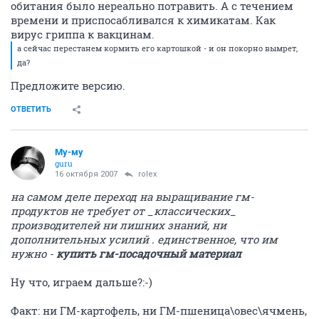
обитания было нереально потравить. А с течением
времени и приспосабливался к химикатам. Как
вирус гриппа к вакцинам.
а сейчас перестанем кормить его картошкой - и он покорно вымрет,
да?
Предложите версию.
ОТВЕТИТЬ
Му-му
guru
16 октября 2007
rolex
на самом деле переход на выращивание гм-
продуктов не требует от _классических_
производителей ни лишних знаний, ни
дополнительных усилий . единственное, что им
нужно -
купить гм-посадочный материал
Ну что, играем дальше?:-)
Факт: ни ГМ-картофель, ни ГМ-пшеница\овес\ячмень,