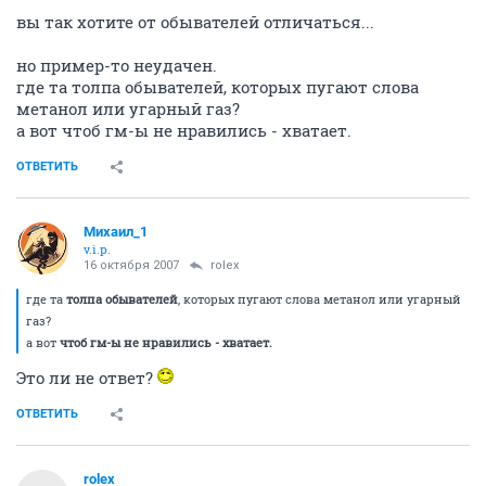
вы так хотите от обывателей отличаться...
но пример-то неудачен.
где та толпа обывателей, которых пугают слова
метанол или угарный газ?
а вот чтоб гм-ы не нравились - хватает.
ОТВЕТИТЬ
Михаил_1
v.i.p.
16 октября 2007
rolex
где та
толпа обывателей
, которых пугают слова метанол или угарный
газ?
а вот
чтоб гм-ы не нравились - хватает.
Это ли не ответ?
ОТВЕТИТЬ
rolex