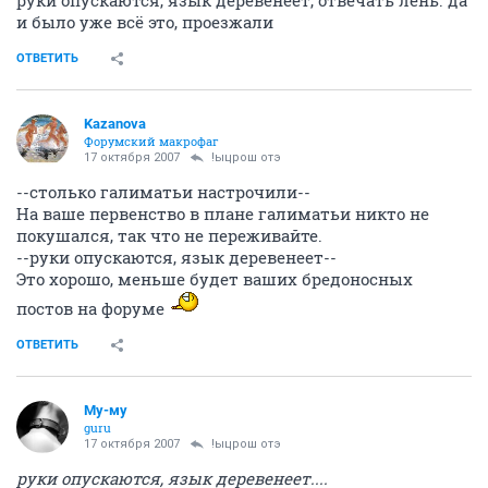
руки опускаются, язык деревенеет, отвечать лень. да
и было уже всё это, проезжали
ОТВЕТИТЬ
Kazanova
Форумский макрофаг
17 октября 2007
!ыцрош отэ
--столько галиматьи настрочили--
На ваше первенство в плане галиматьи никто не
покушался, так что не переживайте.
--руки опускаются, язык деревенеет--
Это хорошо, меньше будет ваших бредоносных
постов на форуме
ОТВЕТИТЬ
Му-му
guru
17 октября 2007
!ыцрош отэ
руки опускаются, язык деревенеет....