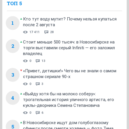
ТОП 5
Кто тут воду мутит? Почему нельзя купаться
1
после 2 августа
17 411
28
Стоит меньше 500 тысяч: в Новосибирске на
2
торги выставили серый Infiniti — его заложил
владелец
0
13
«Привет, детишки!» Чего вы не знали о самом
3
страшном сериале 90-х
0
3
«Выйду хотя бы на молоко соберу»:
4
трогательная история уличного артиста, его
куклы-дворника Семена Степановича
0
6
В Новосибирске ищут дом голубоглазому
5
сфинксу после смерти хозяина — фото Тима