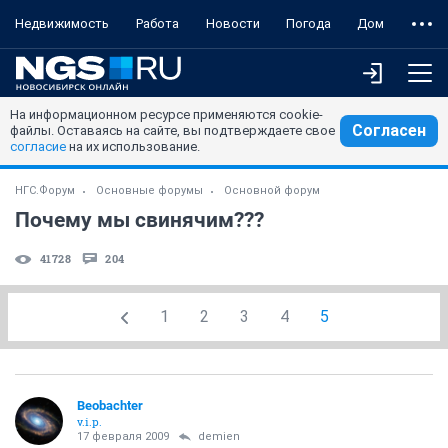
Недвижимость
Работа
Новости
Погода
Дом
На информационном ресурсе применяются cookie-
Согласен
файлы. Оставаясь на сайте, вы подтверждаете свое
согласие
на их использование.
НГС.Форум
Основные форумы
Основной форум
Почему мы свинячим???
41728
204
1
2
3
4
5
Beobachter
v.i.p.
17 февраля 2009
demien