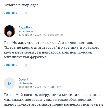
Объява в подъезде...
ОТВЕТИТЬ
АндрРогг
experienced
17 февраля 2009
Beobachter
Гы... Но занудновато как-то... А я видел надпись
"Здесь не место для мусора" и картинка: в красном
круге перечёркнута наискосок красной полосой
милицейская фуражка.
ОТВЕТИТЬ
Docent
D
old hamster
18 февраля 2009
АндрРогг
Гм, на мой взгляд, сотрудники милиции, вызванные
жильцами подъезда, увидев такое объявление,
имеют полное моральное право развернуться и уйти