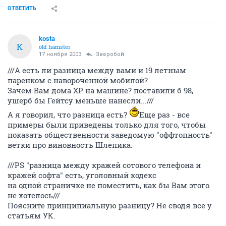
ОТВЕТИТЬ
kosta
K
old hamster
17 ноября 2003
Зверобой
///А есть ли разница между вами и 19 летным
паренком с навороченной мобилой?
Зачем Вам дома XP на машине? поставили б 98,
ушерб бы Гейтсу меньше нанесли...///
А я говорил, что разница есть?
Еще раз - все
примеры были приведены только для того, чтобы
показать общественности заведомую "оффтопность"
ветки про виновность Шлепика.
///PS "разница между кражей сотового телефона и
кражей софта" есть, уголовный кодекс
на одной страничке не поместить, как бы Вам этого
не хотелось///
Поясните принципиальную разницу? Не сводя все у
статьям УК.