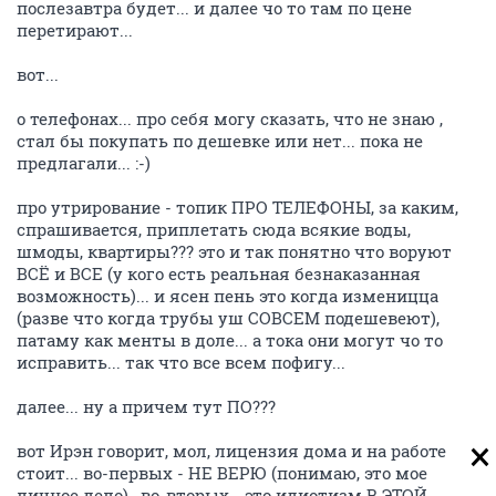
послезавтра будет... и далее чо то там по цене
перетирают...
вот...
о телефонах... про себя могу сказать, что не знаю ,
стал бы покупать по дешевке или нет... пока не
предлагали... :-)
про утрирование - топик ПРО ТЕЛЕФОНЫ, за каким,
спрашивается, приплетать сюда всякие воды,
шмоды, квартиры??? это и так понятно что воруют
ВСЁ и ВСЕ (у кого есть реальная безнаказанная
возможность)... и ясен пень это
когда изменицца
(разве что когда трубы уш СОВСЕМ подешевеют),
патаму как менты в доле... а тока они могут чо то
исправить... так что все всем пофигу...
далее... ну а причем тут ПО???
вот Ирэн говорит, мол, лицензия дома и на работе
стоит... во-первых - НЕ ВЕРЮ (понимаю, это мое
личное дело) , во-вторых - это идиотизм В ЭТОЙ