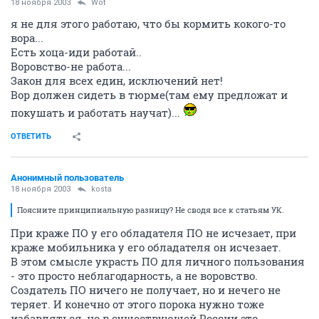
18 ноября 2003
Wоt
я не для этого работаю, что бы кормить кокого-то
вора...
Есть хоца-иди работай..
Воровство-не работа...
Закон для всех един, исключений нет!
Вор должен сидеть в тюрме(там ему предложат и
покушать и работать научат)...
ОТВЕТИТЬ
Анонимный пользователь
18 ноября 2003
kosta
Поясните принципиальную разницу? Не сводя все к статьям УК.
При краже ПО у его обладателя ПО не исчезает, при
краже мобильника у его обладателя он исчезает.
В этом смысле украсть ПО для личного пользования
- это просто неблагодарность, а не воровство.
Создатель ПО ничего не получает, но и нечего не
теряет. И конечно от этого порока нужно тоже
избавляться, но в существующей России это