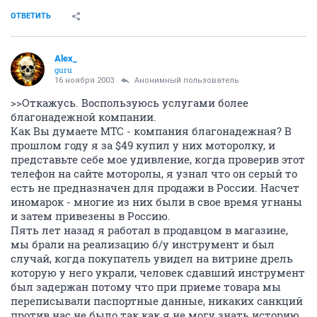
ОТВЕТИТЬ
Alex_
guru
16 ноября 2003
Анонимный пользователь
>>Откажусь. Воспользуюсь услугами более
благонадежной компании.
Как Вы думаете МТС - компания благонадежная? В
прошлом году я за $49 купил у них моторолку, и
представьте себе мое удивление, когда проверив этот
телефон на сайте моторолы, я узнал что он серый то
есть не предназначен для продажи в России. Насчет
иномарок - многие из них были в свое время угнаны
и затем привезены в Россию.
Пять лет назад я работал в продавцом в магазине,
мы брали на реализацию б/у инструмент и был
случай, когда покупатель увидел на витрине дрель
которую у него украли, человек сдавший инструмент
был задержан потому что при приеме товара мы
переписывали паспортные данные, никаких санкций
против нас не было так как я не могу знать историю