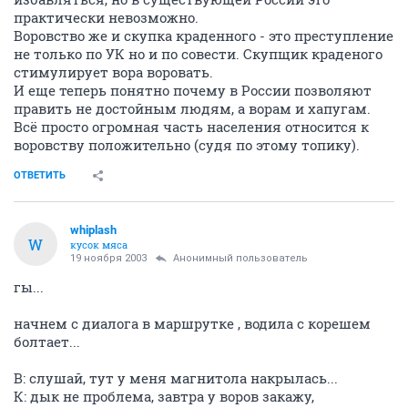
практически невозможно.
Воровство же и скупка краденного - это преступление
не только по УК но и по совести. Скупщик краденого
стимулирует вора воровать.
И еще теперь понятно почему в России позволяют
править не достойным людям, а ворам и хапугам.
Всё просто огромная часть населения относится к
воровству положительно (судя по этому топику).
ОТВЕТИТЬ
whiplash
W
кусок мяса
19 ноября 2003
Анонимный пользователь
гы...
начнем с диалога в маршрутке , водила с корешем
болтает...
В: слушай, тут у меня магнитола накрылась...
К: дык не проблема, завтра у воров закажу,