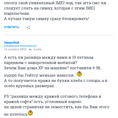
опсосу свой уникальный IMEI-код, так шта смс-ки
следует слать на симку, которая с этим IMEI
подключена.
А лучше такую симку сразу блокировать!
ОТВЕТИТЬ
Зверобой
Анонимный пользователь
14 ноября 2003
kosta
А есть ли разница между вами и 19 летным
паренком с навороченной мобилой?
Зачем Вам дома XP на машине? поставили б 98,
ушерб бы Гейтсу меньше нанесли...
А то получается кража не булки хлеба с голода, а в
особо крупных размерах...
PS "разница между кражей сотового телефона и
кражей софта" есть, уголовный кодекс
на одной страничке не поместить, как бы Вам этого
не хотелось