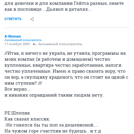
для девочки и для компании Гейтса разные, знаете
как в пословице ...Дьявол в деталях...
ОТВЕТИТЬ
X-Women
Анонимный пользователь
17 ноября 2003
Анонимный пользователь
//Итак, я ничего не украла, не утаила, программы на
моих компах (и рабочем и домашнем) честно
купленные, квартира честно заработанная, налоги
честно уплаченные. Имею я право сказать вору, что
он вор, а скупщику краденого, что он стоит на одной с
ним ступени? ///
Все верно....
и никаких оправданий таким людям нету..
РЕ:Шлепик
Как сказал классик:
-Не гонялся бы ты поп за дешевизной....
На чужом горе счастлив не будешь.. и т.д