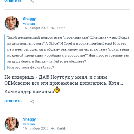
ОТВЕТИТЬ
Shaggy
veteran
16 ноября 2003
kosta
Такой нескромный вопрос всем "противникам" Шлепика - у вас Винда
лицензионная стоит? А Office? И Corel и прочие прибамбасы? Или это
не имеет отношения к общему разговору на частную тему "покупатель
краденой продукции - сообщник в воровстве"? Или просто сотовые так
за душу берут, а Винда - ну Гейтс не обеднеет?
Или это тоже фарисейство?
Не поверишь - ДА!!! Ноутбук у меня, и с ним
ОЕМовские все эти прибамбасы полагались. Хотя...
Коммандер ломаный
ОТВЕТИТЬ
Shaggy
veteran
16 ноября 2003
Karlik