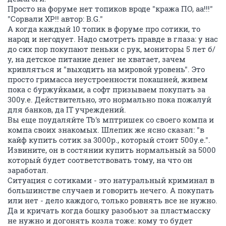
Просто на форуме нет топиков вроде "кража ПО, аа!!!"
"Сорвали XP!! автор: B.G."
А когда каждый 10 топик в форуме про сотики, то
народ и негодует. Надо смотреть правде в глаза: у нас
до сих пор покупают пеньки с рук, мониторы 5 лет б/
у, на детское питание денег не хватает, зачем
кривляться и "выходить на мировой уровень". Это
просто гримасса неустроенности покашней, живем
пока с буржуйками, а софт призываем покупать за
300у.е. Действительно, это нормально пока пожалуй
для банков, да IT учреждений.
Вы еще поудаляйте Tb's мптришек со своего компа и
компа своих знакомых. Шлепик же ясно сказал: "в
кайф купить сотик за 3000р., который стоит 500у.е.".
Извините, он в состянии купить нормальный за 5000
который будет соответствовать тому, на что он
заработал.
Ситуация с сотиками - это натуральный криминал в
большинстве случаев и говорить нечего. А покупать
или нет - дело каждого, только ровнять все не нужно.
Да и кричать когда бошку разобьют за пластмасску
не нужно и догонять козла тоже: кому то будет