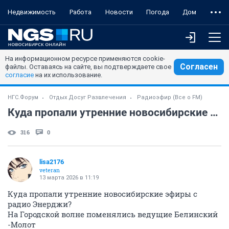
Недвижимость
Работа
Новости
Погода
Дом
На информационном ресурсе применяются cookie-
Согласен
файлы. Оставаясь на сайте, вы подтверждаете свое
согласие
на их использование.
НГС.Форум
Отдых Досуг Развлечения
Радиоэфир (Все о FM)
Куда пропали утренние новосибирские эфиры с радио Энерджи ?
316
0
lisa2176
veteran
13 марта 2026 в 11:19
Куда пропали утренние новосибирские эфиры с
радио Энерджи?
На Городской волне поменялись ведущие Белинский
-Молот