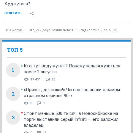
Куда ,чего?
ОТВЕТИТЬ
НГС.Форум
Отдых Досуг Развлечения
Радиоэфир (Все о FM)
ТОП 5
Кто тут воду мутит? Почему нельзя купаться
1
после 2 августа
17 411
28
«Привет, детишки!» Чего вы не знали о самом
2
страшном сериале 90-х
0
3
Стоит меньше 500 тысяч: в Новосибирске на
3
торги выставили серый Infiniti — его заложил
владелец
0
13