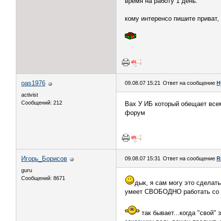
время на работу 1 день.
кому интеренсо пишите приват,
oas1976
09.08.07 15:21
Ответ на сообщение
Н
activist
Сообщений: 212
Вах У ИБ который обещает всем
форум
Игорь_Борисов
09.08.07 15:31
Ответ на сообщение
R
guru
Сообщений: 8671
дык, я сам могу это сделать
умеет СВОБОДНО работать со зв
так бывает...когда "свой" 