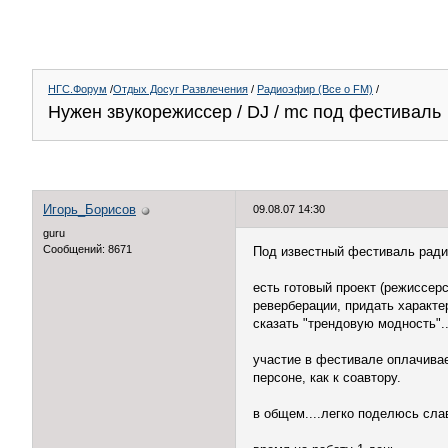
НГС.Форум
/
Отдых Досуг Развлечения
/
Радиоэфир (Все о FM)
/
Нужен звукорежиссер / DJ / mc под фестиваль
Игорь_Борисов
09.08.07 14:30
guru
Сообщений: 8671
Под известный фестиваль радио
есть готовый проект (режиссерс
реверберации, придать характе
сказать "трендовую модность"..
участие в фестивале оплачивае
персоне, как к соавтору.
в общем....легко поделюсь слав