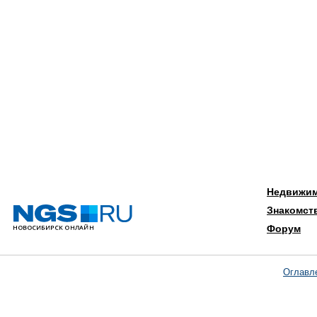
Недвижи
Знакомст
Форум
Оглавл