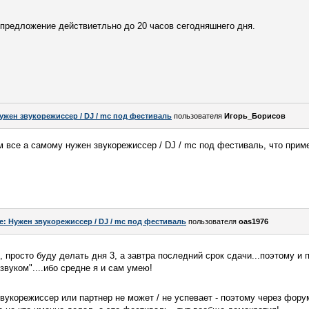
 предложение действиетльно до 20 часов сегодняшнего дня.
ужен звукорежиссер / DJ / mc под фестиваль
пользователя
Игорь_Борисов
 все а самому нужен звукорежиссер / DJ / mc под фестиваль, что прим
e: Нужен звукорежиссер / DJ / mc под фестиваль
пользователя
oas1976
, просто буду делать дня 3, а завтра последний срок сдачи...поэтому и 
уком"....ибо средне я и сам умею!
звукорежиссер или партнер не может / не успевает - поэтому через форум.