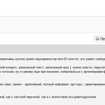
Пе
рекламы срочно нужен звукорежиссер или DJ или mc -кто умеет свобод
кий концепт, записанный текст, записанный звук ), нужно свести, порули
р голосам, ну и самому еще при желании, побаловаться с фленжерами-
.
м сами, проект - креативный, полный неформат, арт-хаус, гарантирован
ой, как с частной персоной, так и с агентством его работодателем.