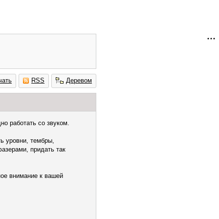
чать
RSS
Деревом
но работать со звуком.
ть уровни, тембры,
фазерами, придать так
ное внимание к вашей