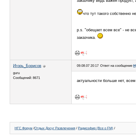
заказчику ведь важен продукт, 
что тут такого собственно н
p.s. "обещает всем все" - не в
заказчика.
Игорь_Борисов
09.08.07 20:17
Ответ на сообщение
Н
guru
Сообщений: 8671
актуальности больше нет, всем
НГС.Форум
/
Отдых Досуг Развлечения
/
Радиоэфир (Все о FM)
/