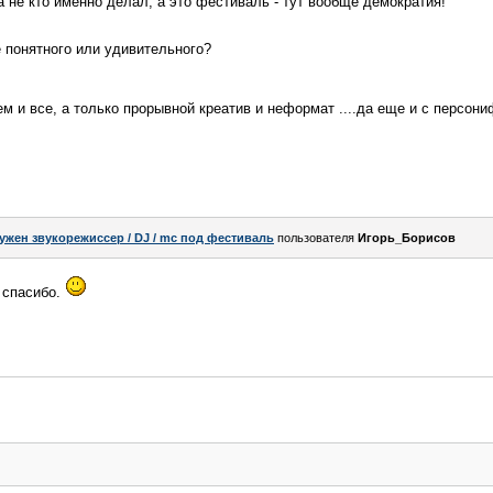
а не кто именно делал, а это фестиваль - тут вообще демократия!
е понятного или удивительного?
сем и все, а только прорывной креатив и неформат ....да еще и с персон
ужен звукорежиссер / DJ / mc под фестиваль
пользователя
Игорь_Борисов
 спасибо.