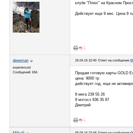
клубе "Плюс" на Красном Просп
Действует еще 9 мес. Цена 9 ты
deeeman
26.04.16 10:40
Ответ на сообщение
О
experienced
Сообщений: 656
Продам готовую карты GOLD Ext
цена: 9000 тр
действует год, еще не активиро
8 мега 239 55 26
8 мэтэсэ 936 35 87
Дмитрий
MilkaS
05.05.16 23:48
Ответ на сообщение
О