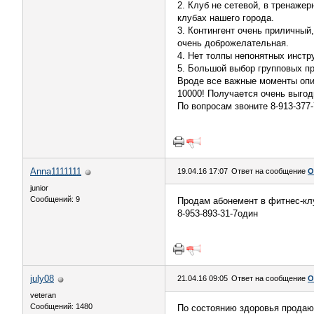
2. Клуб не сетевой, в тренажер
клубах нашего города.
3. Контингент очень приличный,
очень доброжелательная.
4. Нет толпы непонятных инстр
5. Большой выбор групповых п
Вроде все важные моменты опис
10000! Получается очень выгод
По вопросам звоните 8-913-377
Anna1111111
19.04.16 17:07
Ответ на сообщение
О
junior
Сообщений: 9
Продам абонемент в фитнес-клуб
8-953-893-31-7один
july08
21.04.16 09:05
Ответ на сообщение
О
veteran
Сообщений: 1480
По состоянию здоровья прода