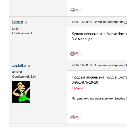
Lexusf
18.02.16 09:26
Ответ на сообщение
R
junior
Сообщений: 1
Куплю абонемент в Алекс Фитне
3-х месяцев.
zaplatka
22.02.16 00:09
Ответ на сообщение
О
activist
Сообщений: 314
Продам абонемент Голд в Экстри
8-961-876-19-19
Продан
Исправлено пользователем Sawfish (0