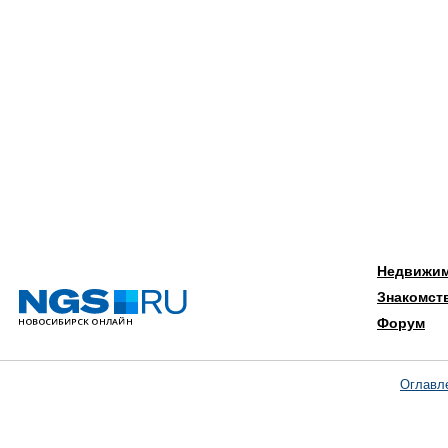
Недвижи
Знакомст
Форум
Оглавл