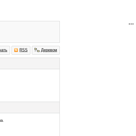
чать
RSS
Деревом
а.