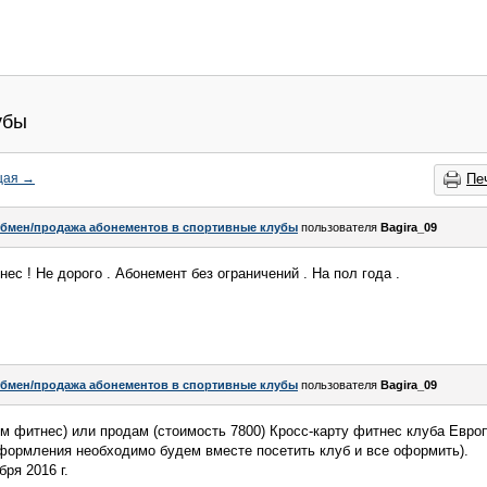
убы
щая
→
Пе
бмен/продажа абонементов в спортивные клубы
пользователя
Bagira_09
с ! Не дорого . Абонемент без ограничений . На пол года .
бмен/продажа абонементов в спортивные клубы
пользователя
Bagira_09
м фитнес) или продам (стоимость 7800) Кросс-карту фитнес клуба Европ
оформления необходимо будем вместе посетить клуб и все оформить).
ря 2016 г.