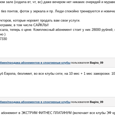
ном зале (ходила вт, чт, вс) даже вечером нет никаких очередей и мурав
 без понтов, фоток у зеркала и пр. Люди спокойно тренируются и новичк
укторов, которые норовят продать вам свои услуги.
рограмм, в том числе САЙКЛЫ!
ала, теперь о цене. Комплексный абонемент стоит у них 28000 рублей, 
но )
-7330
бмен/продажа абонементов в спортивные клубы
пользователя
Bagira_09
 Европа, безлимит, во все клубы сети, на 10 мес + 1 мес заморозки. 10
бмен/продажа абонементов в спортивные клубы
пользователя
Bagira_09
ю абонемент в ЭКСТРИМ ФИТНЕС ПЛАТИНУМ (включает все клубы ЭФ кру