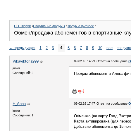
НГС.Форум
/
Спортивные форумы
/
Форум о фитнесе
/
Обмен/продажа абонементов в спортивные кл
1
2
3
4
5
6
7
8
9
10
все
←
предыдущая
следую
Vikaviktoria999
09.02.16 14:29
Ответ на сообщение
О
junior
Сообщений: 2
Продам абонемент в Алекс фитне
F_Anna
09.02.16 17:47
Ответ на сообщение
О
junior
Сообщений: 1
Обменяю (на карту Голд Экстри
Карта активирована (для пере
Действие абонемента до 15 нояб