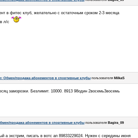
нт в фитес клуб, желательно с остаточным сроком 2-3 месяца
 в л/с
e: Обмен/продажа абонементов в спортивные клубы
пользователя
MilkaS
месяц заморозки. Безлимит. 10000. 8913 98один 2восемь3восемь
бмен/продажа абонементов в спортивные клубы
пользователя
Bagira_09
й а экстрим, писать в вотс ап 89833229024. Нужен с середины июня