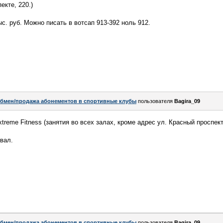
екте, 220.)
с. руб. Можно писать в вотсап 913-392 ноль 912.
бмен/продажа абонементов в спортивные клубы
пользователя
Bagira_09
reme Fitness (занятия во всех залах, кроме адрес ул. Красный проспект
вал.
бмен/продажа абонементов в спортивные клубы
пользователя
Bagira_09