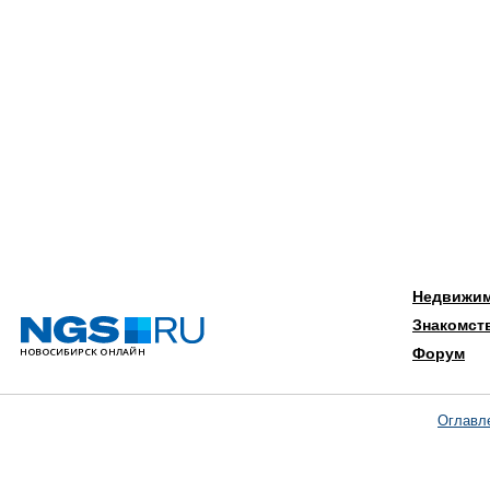
Недвижи
Знакомст
Форум
Оглавл