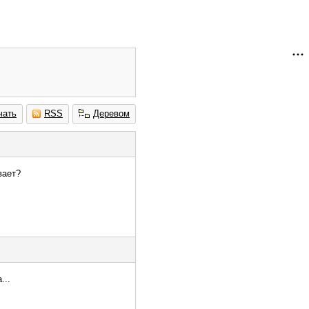
чать
RSS
Деревом
вает?
...