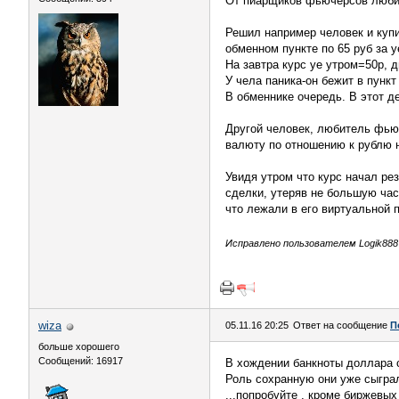
От пиарщиков фьючерсов люби
Решил например человек и купи
обменном пункте по 65 руб за у
На завтра курс уе утром=50р, д
У чела паника-он бежит в пункт
В обменнике очередь. В этот де
Другой человек, любитель фьюч
валюту по отношению к рублю н
Увидя утром что курс начал ре
сделки, утеряв не большую част
что лежали в его виртуальной 
Исправлено пользователем Logik888 (
wiza
05.11.16 20:25
Ответ на сообщение
П
больше хорошего
Сообщений: 16917
В хождении банкноты доллара сш
Роль сохранную они уже сыграл
...попробуйте , кроме биржевы