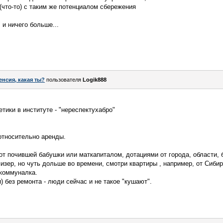
(что-то) с таким же потенциалом сбережения
 и ничего больше...
енсия, какая ты?
пользователя
Logik888
ики в институте - "нереспектухабро"
 относительно аренды.
от почившей бабушки или маткапиталом, дотациями от города, области,
изер, но чуть дольше во времени, смотри квартиры , например, от Сибир
коммуналка.
и) без ремонта - люди сейчас и не такое "кушают".