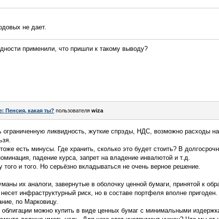
одовых не дает.
дности применили, что пришли к такому выводу?
e: Пенсия, какая ты?
пользователя
wiza
 ограниченную ликвидность, жуткие спрэды, НДС, возможно расходы на 
ьзя.
тоже есть минусы. Где хранить, сколько это будет стоить? В долгосроч
оминация, падение курса, запрет на владение инвалютой и т.д.
 того и того. Но серьёзно вкладываться не очень верное решение.
маны их аналоги, завернутые в оболочку ценной бумаги, принятой к о
в несет инфраструктурный риск, но в составе портфеля вполне пригоде
ание, по Марковицу.
 облигации можно купить в виде ценных бумаг с минимальными издержк