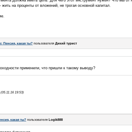
мента должна иметь цель. Для чего этот инструмент нужен? Что мы от 
 жить на проценты от вложений, не трогая основной капитал.
ме.
e: Пенсия, какая ты?
пользователя
Дикий турист
доходности применили, что пришли к такому выводу?
05.11.16 19:53)
енсия, какая ты?
пользователя
Logik888