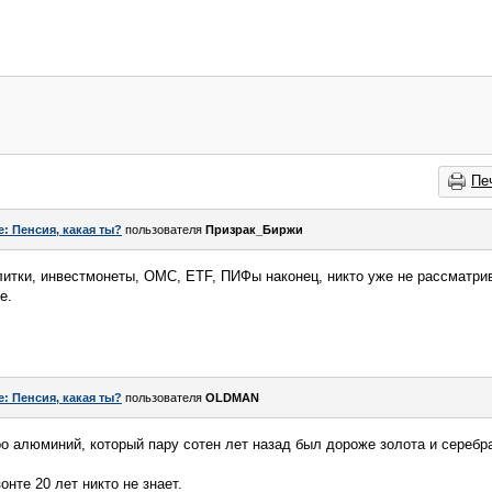
Пе
e: Пенсия, какая ты?
пользователя
Призрак_Биржи
литки, инвестмонеты, ОМС, ETF, ПИФы наконец, никто уже не рассматри
е.
e: Пенсия, какая ты?
пользователя
OLDMAN
ро алюминий, который пару сотен лет назад был дороже золота и серебра
онте 20 лет никто не знает.