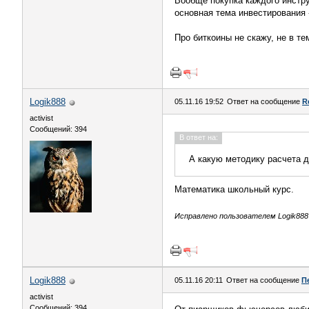
Вообще покупка каждого инстру
основная тема инвестирования -
Про биткоины не скажу, не в те
Logik888
05.11.16 19:52
Ответ на сообщение
R
activist
Сообщений: 394
В ответ на:
А какую методику расчета 
Математика школьный курс.
Исправлено пользователем Logik888 (
Logik888
05.11.16 20:11
Ответ на сообщение
П
activist
Сообщений: 394