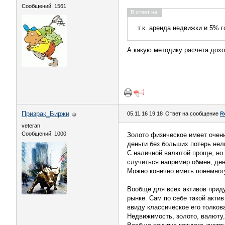
Сообщений: 1561
В ответ на:
т.к. аренда недвижки и 5% г
А какую методику расчета дохо
Призрак_Биржи
05.11.16 19:18
Ответ на сообщение
R
veteran
Сообщений: 1000
Золото физическое имеет очень
деньги без больших потерь нел
С наличной валютой проще, но 
случиться например обмен, ден
Можно конечно иметь понемногу
Вообще для всех активов приду
рынке. Сам по себе такой акти
ввиду классическое его толков
Недвижимость, золото, валюту,