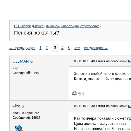
НГС.Форум
/
Бизнес
/
Финансы, инвестиции, страхование
/
Пенсия, какая ты?
1
2
3
4
5
все
←
предыдущая
следующая
→
OLDMAN
05.11.16 15:40
Ответ на сообщение
R
v.i.p.
Сообщений: 9148
Золото в любой из его форм, с
Кстати, золото сейчас недорого
wiza
05.11.16 16:30
Ответ на сообщение
R
больше хорошего
Сообщений: 16917
Как то вчера показали сюжет п
Цена золота - искусственная.
И как она поведёт себя на гориз