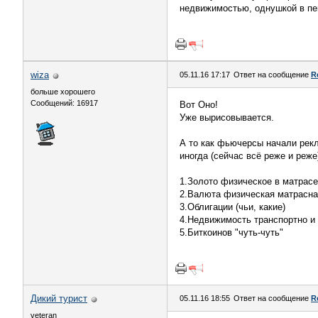
недвижимостью, однушкой в пе
wiza
05.11.16 17:17
Ответ на сообщение
R
больше хорошего
Сообщений: 16917
Вот Оно!
Уже вырисовывается.
А то как фьючерсы начали рекл
иногда (сейчас всё реже и реж
1.Золото физическое в матрасе
2.Валюта физическая матрасная
3.Облигации (чьи, какие)
4.Недвижимость транспортно и 
5.Биткоинов "чуть-чуть"
Дикий турист
05.11.16 18:55
Ответ на сообщение
R
veteran