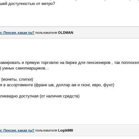
шей доступностью от метро?
e: Пенсия, какая ты?
пользователя
OLDMAN
амировать и прямую торговлю на бирже для пенсионеров , так поплохел
е) умных самопиарщиков...
 (монеты, слитки)
 в ассортименте (франк шв, доллар ам и гконг, евро, фунт)
ликвидно доступная (от наличия средств)
e: Пенсия, какая ты?
пользователя
Logik888