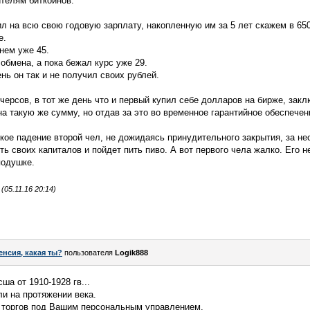
телям биткоинов.
л на всю свою годовую зарплату, накопленную им за 5 лет скажем в 65
е.
нем уже 45.
 обмена, а пока бежал курс уже 29.
нь он так и не получил своих рублей.
ерсов, в тот же день что и первый купил себе долларов на бирже, закл
а такую же сумму, но отдав за это во временное гарантийное обеспечен
зкое падение второй чел, не дожидаясь принудительного закрытия, за не
ь своих капиталов и пойдет пить пиво. А вот первого чела жалко. Его не
подушке.
05.11.16 20:14)
енсия, какая ты?
пользователя
Logik888
а от 1910-1928 гв...
и на протяжении века.
х торгов под Вашим персональным управлением,