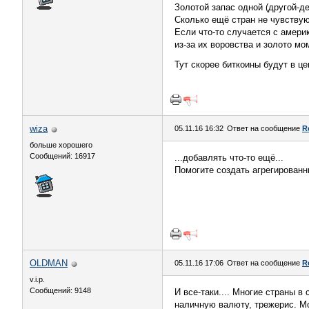
Золотой запас одной (другой-де
Сколько ещё стран не чувствую
Если что-то случается с амери
из-за их воровства и золото мо
Тут скорее биткоины будут в це
wiza
05.11.16 16:32
Ответ на сообщение
R
больше хорошего
Сообщений: 16917
...добавлять что-то ещё...
Помогите создать агрегированн
OLDMAN
05.11.16 17:06
Ответ на сообщение
R
v.i.p.
Сообщений: 9148
И все-таки.... Многие страны в
наличную валюту, трежерис. Мо