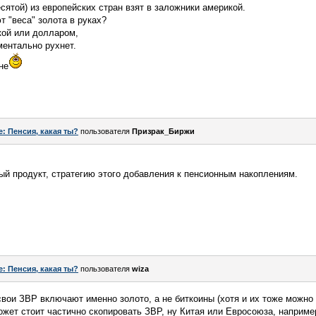
сятой) из европейских стран взят в заложники америкой.
т "веса" золота в руках?
кой или долларом,
ментально рухнет.
не
e: Пенсия, какая ты?
пользователя
Призрак_Биржи
ый продукт, стратегию этого добавления к пенсионным накоплениям.
e: Пенсия, какая ты?
пользователя
wiza
 свои ЗВР включают именно золото, а не биткоины (хотя и их тоже можно
жет стоит частично скопировать ЗВР, ну Китая или Евросоюза, наприме