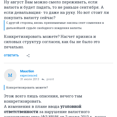
Ну август Вам можно смело переживать, если
валюта и будет падать, то не раньше сентября. А
если девальвация- то даже на руку. Но вот стоит ли
покупать валюту сейчас?
С другой стороны, вновь принимаемые законы сеют сомнения в
дальнейшей судьбе свободного хождения валюты.
Конкретизировать можете? Насчет кризиса и
силовых структур согласен, как бы не было это
печально.
ОТВЕТИТЬ
Mauction
M
experienced
31 июля 2013
prent
Конкретизировать можете?
Этож всего лишь опасения, нечего там
конкретизировать.
А изменения в плане ввода
уголовной
ответственности
за нарушение валютного
законодательства (ФЗ №186 от 2 июля 2013 г., ранее