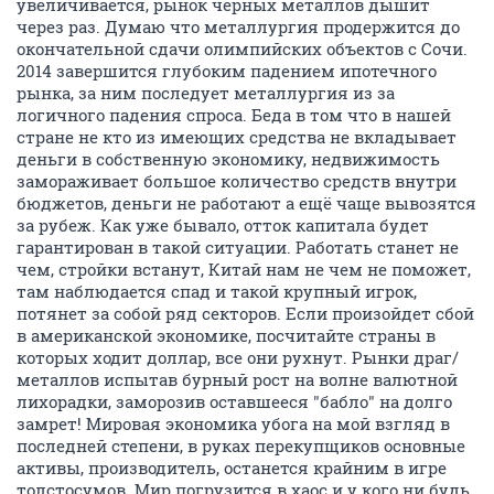
увеличивается, рынок черных металлов дышит
через раз. Думаю что металлургия продержится до
окончательной сдачи олимпийских объектов с Сочи.
2014 завершится глубоким падением ипотечного
рынка, за ним последует металлургия из за
логичного падения спроса. Беда в том что в нашей
стране не кто из имеющих средства не вкладывает
деньги в собственную экономику, недвижимость
замораживает большое количество средств внутри
бюджетов, деньги не работают а ещё чаще вывозятся
за рубеж. Как уже бывало, отток капитала будет
гарантирован в такой ситуации. Работать станет не
чем, стройки встанут, Китай нам не чем не поможет,
там наблюдается спад и такой крупный игрок,
потянет за собой ряд секторов. Если произойдет сбой
в американской экономике, посчитайте страны в
которых ходит доллар, все они рухнут. Рынки драг/
металлов испытав бурный рост на волне валютной
лихорадки, заморозив оставшееся "бабло" на долго
замрет! Мировая экономика убога на мой взгляд в
последней степени, в руках перекупщиков основные
активы, производитель, останется крайним в игре
толстосумов. Мир погрузится в хаос и у кого ни будь