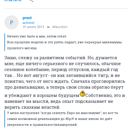
ОТВЕТИТЬ
prent
P
activist
31 июля 2013
Mauction
Начало уже было в мае, затем откат.
Всю прошлую неделю и эту рубль падает, уже перекрыл минимумы
прошлого месяца
Знаю, слежу за развитием событий. Но, думается
мне, еще ничего серьезного не случилось, обычное
сезонное колебание, период отпусков, каждый год
так... Но вот август- он как затаившийся тигр, и не
понятно, чего от него ждать. Сначала проговорились
про девальвацию, а теперь свои слова обратно берут
и убеждают в хорошем будущем
Собственно, это и
навевает на мысли, ведь опыт подсказывает не
верить сказкам властей.
У меня настроение "когда скинуть Евро на максимуме", но вот та
самая возможная девальвация до 45р/€ и выше никак не даёт
уверенности в правильностинамерений.