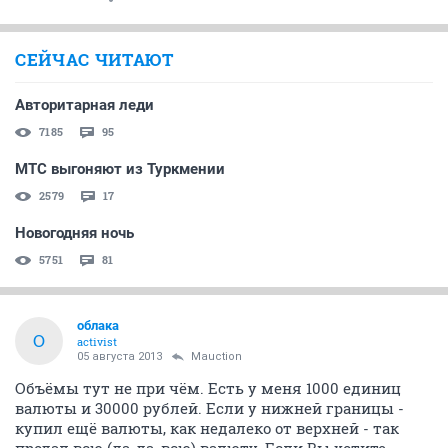
СЕЙЧАС ЧИТАЮТ
Авторитарная леди
7185
95
МТС выгоняют из Туркмении
2579
17
Новогодняя ночь
5751
81
облака
О
activist
05 августа 2013
Mauction
Объёмы тут не при чём. Есть у меня 1000 единиц
валюты и 30000 рублей. Если у нижней границы -
купил ещё валюты, как недалеко от верхней - так
продал всю (да-да, всю) валюту. Если Вы хотите