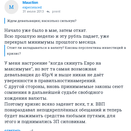
Mauction
M
experienced
31 июля 2013
prent
Ждем девальвацию; насколько сильную?
Начало уже было в мае, затем откат.
Всю прошлую неделю и эту рубль падает, уже
перекрыл минимумы прошлого месяца.
Стоит ли вкладываться в валюту? Каковы перспективы инвестиций в
кризис?
У меня настроение "когда скинуть Евро на
максимуме", но вот та самая возможная
девальвация до 45р/€ и выше никак не даёт
уверенности в правильностинамерений.
С другой стороны, вновь принимаемые законы сеют
сомнения в дальнейшей судьбе свободного
хождения валюты.
Поэтому кризис всяко заденет всех, т.к. ВВП
понараздавал неподкреплённых обещаний и теперь
будет выжимать средства любыми путями, для
этого и поднимались ЗП силовикам.