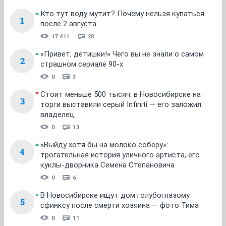
Кто тут воду мутит? Почему нельзя купаться
1
после 2 августа
17 411
28
«Привет, детишки!» Чего вы не знали о самом
2
страшном сериале 90-х
0
3
Стоит меньше 500 тысяч: в Новосибирске на
3
торги выставили серый Infiniti — его заложил
владелец
0
13
«Выйду хотя бы на молоко соберу»:
4
трогательная история уличного артиста, его
куклы-дворника Семена Степановича
0
6
В Новосибирске ищут дом голубоглазому
5
сфинксу после смерти хозяина — фото Тима
0
11