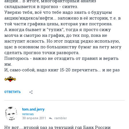
акций... В итоге, многофакторный анализ
складывается в прогноз - синтез.
Уверяю тебя, всё что тебе надо знать о будущем
акции/индекса/нефти... заложено в её истории, т.е. в
той части графика цены, которая уже построена.
А иногда бывает и "тупик", тогда я просто сижу
молча и смотрю на график, до тех пор, пока не
наступит ясность. Но этот подход редко использую,
щас в основном по большинству бумаг на лету могу
сделать прогноз точки разворота.
Повторюсь - важно не отходить от правил и верить
им.
И, само-собой, надо книг 15-20 перечитать... и не раз
ОТВЕТИТЬ
tom.and.jerry
veteran
30 апреля 2011
rambler
Ну вот....второй раз за текущий год Банк России