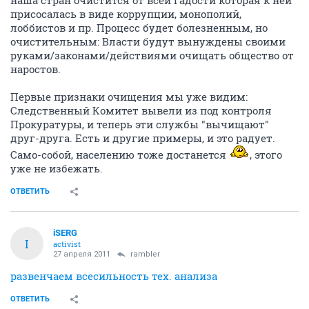
наша стран очистится от всей гадости которая к ней
присосалась в виде коррупции, монополий,
лоббистов и пр. Процесс будет болезненным, но
очистительным: Власти будут вынуждены своими
руками/законами/действиями очищать общество от
наростов.
Первые признаки очищения мы уже видим:
Следственный Комитет вывели из под контроля
Прокуратуры, и теперь эти службы "вычищают"
друг-друга. Есть и другие примеры, и это радует.
Само-собой, населению тоже достанется
, этого
уже не избежать.
ОТВЕТИТЬ
iSERG
I
activist
27 апреля 2011
rambler
развенчаем всесильность тех. анализа
ОТВЕТИТЬ