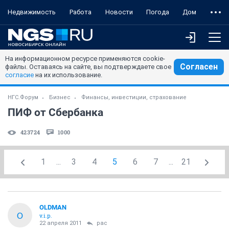
Недвижимость
Работа
Новости
Погода
Дом
На информационном ресурсе применяются cookie-
Согласен
файлы. Оставаясь на сайте, вы подтверждаете свое
согласие
на их использование.
НГС.Форум
Бизнес
Финансы, инвестиции, страхование
ПИФ от Сбербанка
423724
1000
1
...
3
4
5
6
7
...
21
OLDMAN
O
v.i.p.
22 апреля 2011
pac