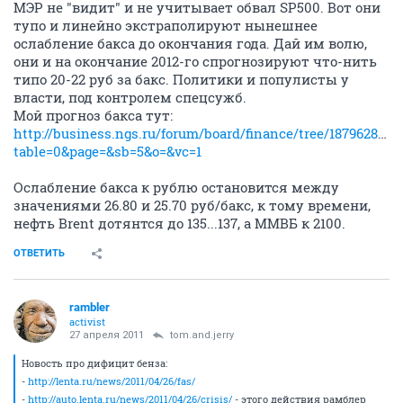
МЭР не "видит" и не учитывает обвал SP500. Вот они
тупо и линейно экстраполируют нынешнее
ослабление бакса до окончания года. Дай им волю,
они и на окончание 2012-го спрогнозируют что-нить
типо 20-22 руб за бакс. Политики и популисты у
власти, под контролем спецсужб.
Мой прогноз бакса тут:
http://business.ngs.ru/forum/board/finance/tree/1879628975
table=0&page=&sb=5&o=&vc=1
Ослабление бакса к рублю остановится между
значениями 26.80 и 25.70 руб/бакс, к тому времени,
нефть Brent дотянтся до 135...137, а ММВБ к 2100.
ОТВЕТИТЬ
rambler
activist
27 апреля 2011
tom.and.jerry
Новость про дифицит бенза:
-
http://lenta.ru/news/2011/04/26/fas/
-
http://auto.lenta.ru/news/2011/04/26/crisis/
- этого действия рамблер