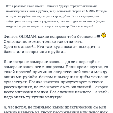
Вот я разовью свою мысль... Значит буржуи торгуют активами,
номинированными в рублях, ведь основной оборот на ММВБ. Отсюда
и спрос на рубли, отсюда и рост курса рубля. Если ситуация для
забугорного спекулянта ухудшается, они выходят из активов (падает
индекс), и резко возрастет спрос на доллар. Пока все верно?
Фигасе, OLDMAN. какие вопросы тебя беспокоят!!!
Однозначно можно только так ответить:
Хрен его знает!... Кто там куда входит-выходит, в
баксы или в евры или в рубли...
Я никогда не заморачиваюсь.... до сих пор ещё не
заморачивался этим вопросом. Если кроме шуток, то
такой простой причинно-следственной связи между
акциями-рублём-баксом и выходным днём точно не
существует. Логика кажется присутствует в твоих
рассуждениях, но это может быть иллюзией... скорее
всего иллюзия логики. Всё сложнее намного... а как? -
надо знать ту кухню изнутри.
Я, чесногря, не понимаю какой практический смысл
можно извлечь из твоих рассуждений или подобных,