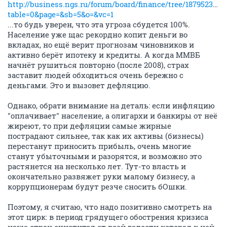
http://business.ngs.ru/forum/board/finance/tree/1879523751
table=0&page=&sb=5&o=&vc=1
...то будь уверен, что эта угроза сбудется 100%.
Население уже щас рекордно копит деньги во
вкладах, но ещё верит прогнозам чиновников и
активно берёт ипотеку и кредиты. А когда ММВБ
начнёт рушиться повторно (после 2008), страх
заставит людей обходиться очень бережно с
деньгами. Это и вызовет дефляцию.
Однако, обрати внимание на деталь: если инфляцию
"оплачивает" население, а олигархи и банкиры от неё
жиреют, то при дефляции самые жирные
пострадают сильнее, так как их активы (бизнесы)
перестанут приносить прибыль, очень многие
станут убыточными и разорятся, и возможно это
растянется на несколько лет. Тут-то власть и
окончательно развяжет руки малому бизнесу, а
коррупционерам будут резче сносить бОшки.
Поэтому, я считаю, что надо позитивно смотреть на
этот цирк: в период грядущего обострения кризиса