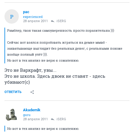
pac
P
experienced
28 апреля 2011
iSERG
Рамблер, твоя такая самоуверенность просто поразительна )))
Сейчас вот взялся попробовать играться на демке ммвб -
захватывающе выглядит без реальных денег, с реальными похоже
вообще полный улёт ))).
Но вот в тех анализ не верю к сожалению.
Это не Варкрафт, увы...
Это не школа. Здесь двоек не ставят - здесь
убивают(с)
ОТВЕТИТЬ
Akademik
guru
28 апреля 2011
iSERG
Но вот в тех анализ не верю к сожалению.