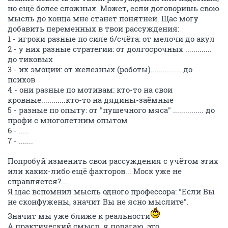
но ещё более сложных. Может, если договоришь свою
мысль до конца мне станет понятней. Щас могу
добавить переменных в твои рассуждения:
1 - игроки разные по силе б/счёта: от мелочи до акул
2 - у них разные стратегии: от долгосрочных .............
до тиковых
3 - их эмоции: от железных (роботы)............... до
психов
4 - они разные по мотивам: кто-то на свои
кровные............кто-то на дядины-заёмные
5 - разные по опыту: от "пушечного мяса" ............... до
профи с многолетним опытом
6 - .....
7 - .......
Попробуй изменить свои рассуждения с учётом этих
или каких-либо ещё факторов... Моск уже не
справляется?...
Я щас вспомнил мысль одного профессора: "Если Вы
не сконфужены, значит Вы не ясно мыслите".
Значит мы уже ближе к реальности
А практический смысл, я полагаю, это