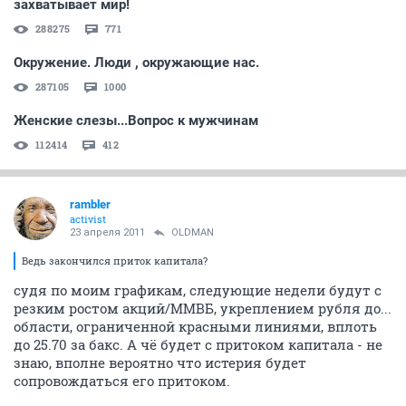
захватывает мир!
288275
771
Окружение. Люди , окружающие нас.
287105
1000
Женские слезы...Вопрос к мужчинам
112414
412
rambler
activist
23 апреля 2011
OLDMAN
Ведь закончился приток капитала?
судя по моим графикам, следующие недели будут с
резким ростом акций/ММВБ, укреплением рубля до...
области, ограниченной красными линиями, вплоть
до 25.70 за бакс. А чё будет с притоком капитала - не
знаю, вполне вероятно что истерия будет
сопровождаться его притоком.