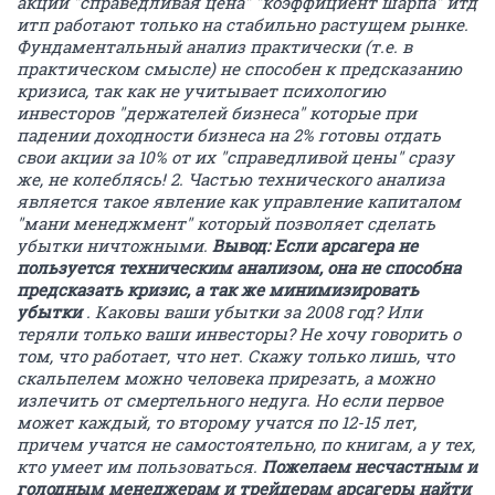
акций "справедливая цена" "коэффициент шарпа" итд
итп работают только на стабильно растущем рынке.
Фундаментальный анализ практически (т.е. в
практическом смысле) не способен к предсказанию
кризиса, так как не учитывает психологию
инвесторов "держателей бизнеса" которые при
падении доходности бизнеса на 2% готовы отдать
свои акции за 10% от их "справедливой цены" сразу
же, не колеблясь! 2. Частью технического анализа
является такое явление как управление капиталом
"мани менеджмент" который позволяет сделать
убытки ничтожными.
Вывод: Если арсагера не
пользуется техническим анализом, она не способна
предсказать кризис, а так же минимизировать
убытки
. Каковы ваши убытки за 2008 год? Или
теряли только ваши инвесторы? Не хочу говорить о
том, что работает, что нет. Скажу только лишь, что
скальпелем можно человека прирезать, а можно
излечить от смертельного недуга. Но если первое
может каждый, то второму учатся по 12-15 лет,
причем учатся не самостоятельно, по книгам, а у тех,
кто умеет им пользоваться.
Пожелаем несчастным и
голодным менеджерам и трейдерам арсагеры найти