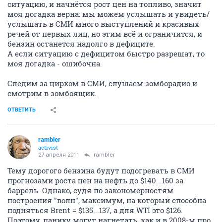
ситуацию, и начнётся рост цен на топливо, значит
моя догадка верна: мы можем услышать и увидеть/
услышать в СМИ много выступлений и красивых
речей от первых лиц, но этим всё и ограничится, и
бензин останется надолго в дефиците.
А если ситуацию с дефицитом быстро разрешат, то
моя догадка - ошибочна.
Следим за цирком в СМИ, слушаем зомборадио и
смотрим в зомбоящик.
ОТВЕТИТЬ
rambler
activist
27 апреля 2011
rambler
Тему дорогого бензина будут подогревать в СМИ
прогнозами роста цен на нефть до $140...160 за
баррель. Однако, судя по закономерностям
построения "волн", максимум, на который способна
подняться Brent = $135...137, а для WTI это $126.
Поэтому, панику могут нагнетать, как и в 2008-м про