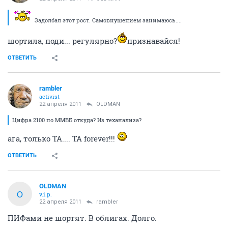
Задолбал этот рост. Самовнушением занимаюсь....
шортила, поди... регулярно?
признавайся!
ОТВЕТИТЬ
rambler
activist
22 апреля 2011
OLDMAN
Цифра 2100 по ММВБ откуда? Из теханализа?
ага, только ТА.... ТА forever!!!
ОТВЕТИТЬ
OLDMAN
O
v.i.p.
22 апреля 2011
rambler
ПИФами не шортят. В облигах. Долго.