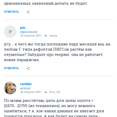
однозначных заявлений делать не будет.
ОТВЕТИТЬ
pac
P
experienced
23 апреля 2011
vasya
угу... а чего же тогда последние пару месяцев мы на
любом Г. типа дефолтов ПИГСов растём как
очумелые? Забудьте про теорию. она не работает.
новая парадигма.
ОТВЕТИТЬ
rambler
activist
26 апреля 2011
Den_VK
По моим рассчётам, цель для цены золота =
$1670...$1750 (из теханализа), но могу немного
ошибиться, т.к. кое-каких данных не хватает для
точности прогноза. А как будет на самом деле -