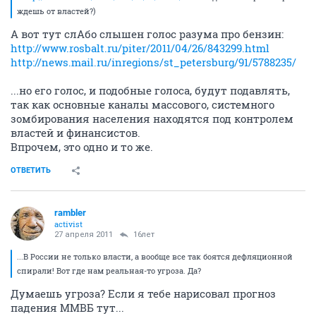
ждешь от властей?)
А вот тут слАбо слышен голос разума про бензин:
http://www.rosbalt.ru/piter/2011/04/26/843299.html
http://news.mail.ru/inregions/st_petersburg/91/5788235/
...но его голос, и подобные голоса, будут подавлять,
так как основные каналы массового, системного
зомбирования населения находятся под контролем
властей и финансистов.
Впрочем, это одно и то же.
ОТВЕТИТЬ
rambler
activist
27 апреля 2011
16лет
...В России не только власти, а вообще все так боятся дефляционной
спирали! Вот где нам реальная-то угроза. Да?
Думаешь угроза? Если я тебе нарисовал прогноз
падения ММВБ тут...