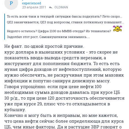
P
experienced
23 апреля 2011
OLDMAN
То есть всеж-таки в текущей ситуации баксы подкупать? Лето скоро...
QE2 заканчивается, QE3 под вопросом, ставки потихоньку повышают...
Недолго осталось? Цифра 2100 по ММВБ откуда? Из теханализа?
Задолбал этот рост. Самовнушением занимаюсь....
Не факт. по одной простой причине.
курс доллара в нынешних условиях - это скорее не
показатель ввода-вывода средств нерезами, а
инструмент для пополнения бюджета. То есть есть
нуная цифра доходов от нефтепоступлений, которую
нужно обеспечить, не раскручивая при этом маховик
инфляции и попутно санируя денежную массу.
Говоря упрощённо. если при цене нефти 100
необходимая сумма доходов давалась при курсе ЦБ
30 р/д., то при цене 120 достаточность обеспечивается
уже при курсе 29, плюс что-то откладывается в
кубышку.
Конечно я могу быть и неправым, но мне кажется,
что цена нефти сейчас более определяюща для курса
ЦБ, чем иные факторы. Да и растущие ЗВР говорят о