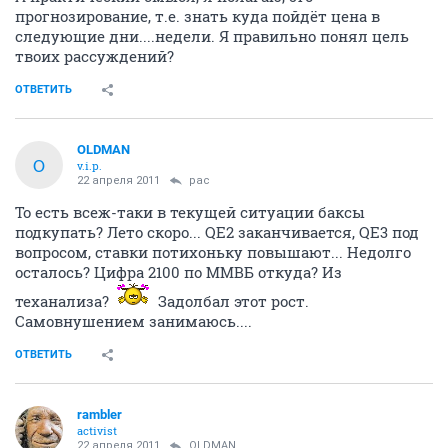
прогнозирование, т.е. знать куда пойдёт цена в
следующие дни....недели. Я правильно понял цель
твоих рассуждений?
ОТВЕТИТЬ
OLDMAN
O
v.i.p.
22 апреля 2011
pac
То есть всеж-таки в текущей ситуации баксы
подкупать? Лето скоро... QE2 заканчивается, QE3 под
вопросом, ставки потихоньку повышают... Недолго
осталось? Цифра 2100 по ММВБ откуда? Из
теханализа?
Задолбал этот рост.
Самовнушением занимаюсь....
ОТВЕТИТЬ
rambler
activist
22 апреля 2011
OLDMAN