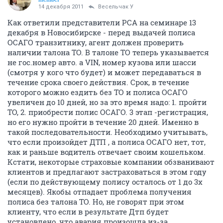
14 декабря 2011
Весельчак У
Как ответили представители РСА на семинаре 13
декабря в Новосибирске - перед выдачей полиса
ОСАГО транзитнику, агент должен проверить
наличии талона ТО. В талоне ТО теперь указывается
не гос.номер авто. а VIN, номер кузова или шасси
(смотря у кого что будет) и может передаваться в
течение срока своего действия. Срок, в течение
которого можно ездить без ТО и полиса ОСАГО
увеличен до 10 дней, но за это время надо: 1. пройти
ТО, 2. приобрести полис ОСАГО. 3 этап -регистрация,
но его нужно пройти в течение 20 дней. Именно в
такой последовательности. Необходимо учитывать,
что если произойдет ДТП , а полиса ОСАГО нет, тот,
как и раньше водитель отвечает своим кошельком.
Кстати, некоторые страховые компании обзванивают
клиентов и предлагают застраховаться в этом году
(если по действующему полису осталось от 1 до 3х
месяцев). Якобы отпадает проблема получения
полиса без талона ТО. Но, не говорят при этом
клиенту, что если в результате Дтп будет
установлено, что авария произошла из-за