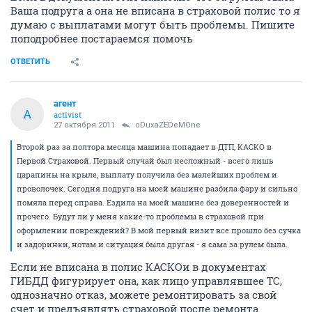
Ваша подруга а она не вписана в страховой полис то я
думаю с выплатами могут быть проблемы. Пишите
поподробнее постараемся помочь
ОТВЕТИТЬ
агент
А
activist
27 октября 2011
oDuxaZEDeMOne
Второй раз за полтора месяца машина попадает в ДТП, КАСКО в
Первой Страховой. Первый случай был несложный - всего лишь
царапины на крыле, выплату получила без малейших проблем и
проволочек. Сегодня подруга на моей машине разбила фару и сильно
помяла перед справа. Ездила на моей машине без доверенностей и
прочего. Будут ли у меня какие-то проблемы в страховой при
оформлении повреждений? В мой первый визит все прошло без сучка
и задоринки, нотам и ситуация была другая - я сама за рулем была.
Если не вписана в полис КАСКОи в документах
ГИБДД фигурирует она, как лицо управлявшее ТС,
однозначно отказ, можете ремонтировать за свой
счет и предъявлять страховой после ремонта.