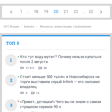
1
...
18
19
20
21
22
...
32
НГС.Форум
Бизнес
Финансы, инвестиции, страхование
ТОП 5
Кто тут воду мутит? Почему нельзя купаться
1
после 2 августа
17 411
28
Стоит меньше 500 тысяч: в Новосибирске на
2
торги выставили серый Infiniti — его заложил
владелец
0
13
«Привет, детишки!» Чего вы не знали о самом
3
страшном сериале 90-х