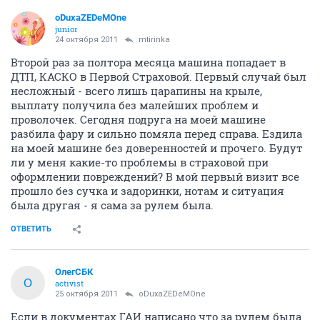
oDuxaZEDeMOne
junior
24 октября 2011
mtirinka
Второй раз за полтора месяца машина попадает в
ДТП, КАСКО в Первой Страховой. Первый случай был
несложный - всего лишь царапины на крыле,
выплату получила без малейших проблем и
проволочек. Сегодня подруга на моей машине
разбила фару и сильно помяла перед справа. Ездила
на моей машине без доверенностей и прочего. Будут
ли у меня какие-то проблемы в страховой при
оформлении повреждений? В мой первый визит все
прошло без сучка и задоринки, нотам и ситуация
была другая - я сама за рулем была.
ОТВЕТИТЬ
ОлегСБК
О
activist
25 октября 2011
oDuxaZEDeMOne
Если в документах ГАИ написано что за рулем была