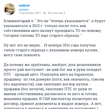
nadinsk
member
15 декабря 2011
Весельчак У
Комментарий к " Это не "теперь указывается", а будет
указываться в 2012 г. только после того, как
собственники авто начнут проходить ТО по-новому.
Сегодня талоны ТО еще старого образца. "
Ну вот это не верно... 19 ноября 2011 года получен
талон старого образца с указанием номера кузова ,
могу скан показать.
Да почему же проблемы, наоброт, для мошенников
просто рай наступает -не дай бог им в руки попадет
ПТС - прощай авто. Покупали авто на барахолке,
продавец- по ген.доверке (хотя, как оказалось, совсем
без надобности), сам заполнил догвор купли -
продажи (без печати), заполнил ПТС от руки от
имени собственника, расписался за него и готово,
машинка продана. В ГАИ инспектор посмотрел на
договор, принял документы и выдал номера...А нет,
придрался к индексу в заявлении на постановку (