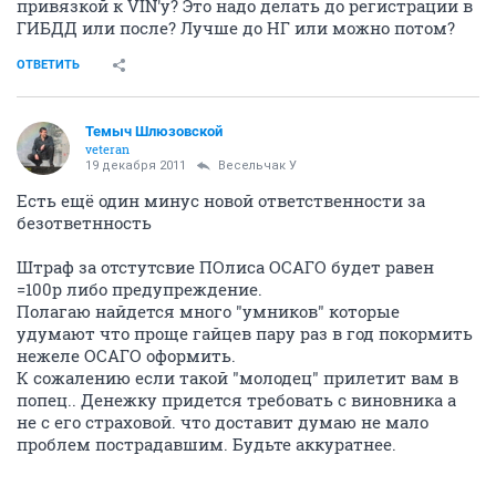
привязкой к VIN'у? Это надо делать до регистрации в
ГИБДД или после? Лучше до НГ или можно потом?
ОТВЕТИТЬ
Темыч Шлюзовской
veteran
19 декабря 2011
Весельчак У
Есть ещё один минус новой ответственности за
безответнность
Штраф за отстутсвие ПОлиса ОСАГО будет равен
=100р либо предупреждение.
Полагаю найдется много "умников" которые
удумают что проще гайцев пару раз в год покормить
нежеле ОСАГО оформить.
К сожалению если такой "молодец" прилетит вам в
попец.. Денежку придется требовать с виновника а
не с его страховой. что доставит думаю не мало
проблем пострадавшим. Будьте аккуратнее.