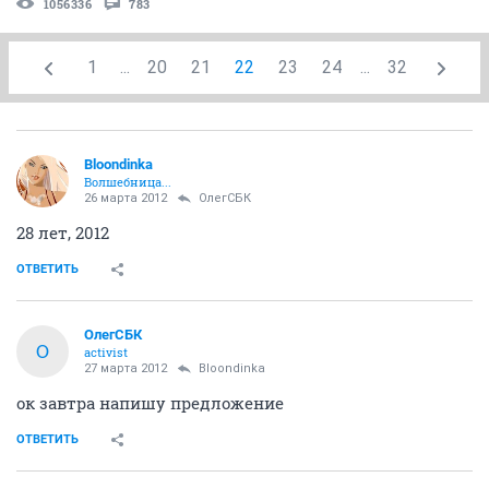
1056336
783
1
...
20
21
22
23
24
...
32
Bloondinka
Волшебница...
26 марта 2012
ОлегСБК
28 лет, 2012
ОТВЕТИТЬ
ОлегСБК
О
activist
27 марта 2012
Bloondinka
ок завтра напишу предложение
ОТВЕТИТЬ