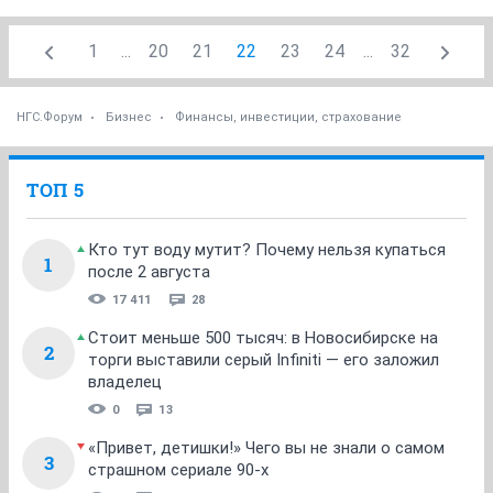
1
...
20
21
22
23
24
...
32
НГС.Форум
Бизнес
Финансы, инвестиции, страхование
ТОП 5
Кто тут воду мутит? Почему нельзя купаться
1
после 2 августа
17 411
28
Стоит меньше 500 тысяч: в Новосибирске на
2
торги выставили серый Infiniti — его заложил
владелец
0
13
«Привет, детишки!» Чего вы не знали о самом
3
страшном сериале 90-х