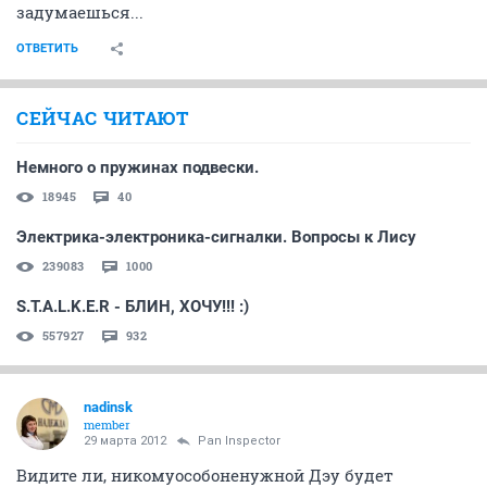
задумаешься...
ОТВЕТИТЬ
СЕЙЧАС ЧИТАЮТ
Немного о пружинах подвески.
18945
40
Электрика-электроника-сигналки. Вопросы к Лису
239083
1000
S.T.A.L.K.E.R - БЛИН, ХОЧУ!!! :)
557927
932
nadinsk
member
29 марта 2012
Pan Inspector
Видите ли, никомуособоненужной Дэу будет