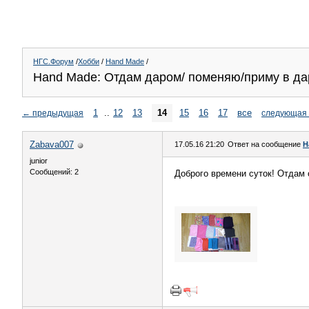
НГС.Форум
/
Хобби
/
Hand Made
/
Hand Made: Отдам даром/ поменяю/приму в да
1
..
12
13
14
15
16
17
все
←
предыдущая
следующая
Zabava007
17.05.16 21:20
Ответ на сообщение
H
junior
Сообщений: 2
Доброго времени суток! Отдам о