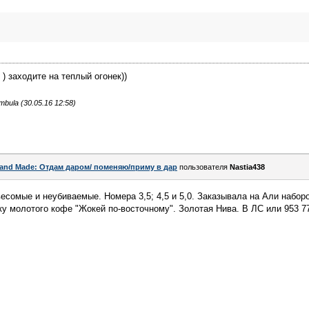
 ) заходите на теплый огонек))
ula (30.05.16 12:58)
and Made: Отдам даром/ поменяю/приму в дар
пользователя
Nastia438
весомые и неубиваемые. Номера 3,5; 4,5 и 5,0. Заказывала на Али набор
у молотого кофе "Жокей по-восточному". Золотая Нива. В ЛС или 953 77