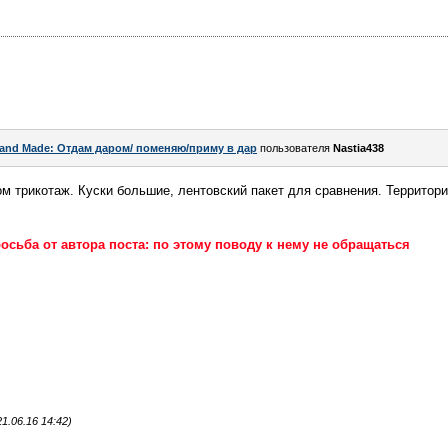
and Made: Отдам даром/ поменяю/приму в дар
пользователя
Nastia438
ом трикотаж. Куски большие, лентовский пакет для сравнения. Территор
осьба от автора поста: по этому поводу к нему не обращаться
1.06.16 14:42)