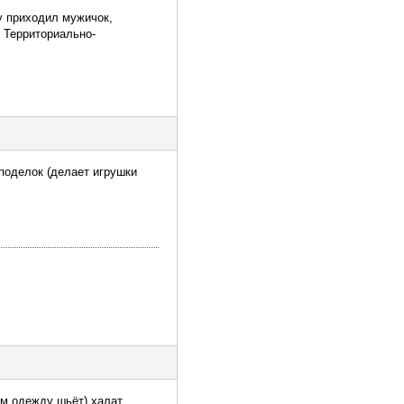
у приходил мужичок,
 Территориально-
поделок (делает игрушки
ам одежду шьёт),халат