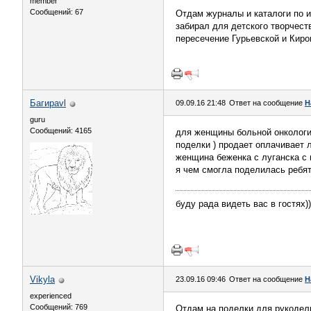
member
Сообщений: 67
Отдам журналы и каталоги по 
забирал для детского творчест
пересечение Гурьевской и Киро
Багираvl
09.09.16 21:48
Ответ на сообщение
H
guru
Сообщений: 4165
для женщины больной онкологие
поделки ) продает оплачивает 
женщина беженка с луганска с 
я чем смогла поделилась ребя
буду рада видеть вас в гостях))
Vikyla
23.09.16 09:46
Ответ на сообщение
H
experienced
Сообщений: 769
Отдам на поделки для рукодельн