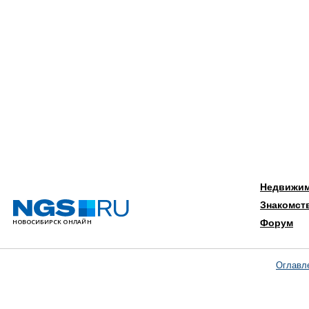
Недвижи
Знакомст
Форум
Оглавл