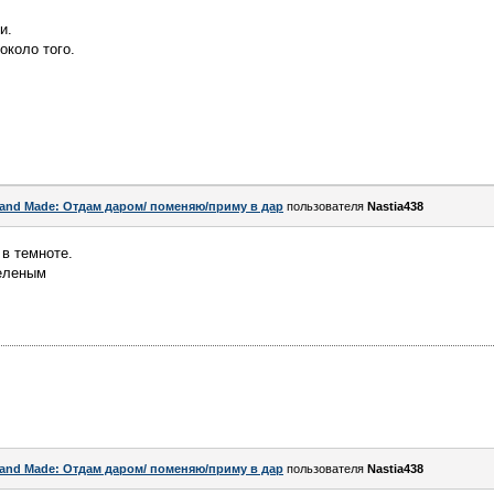
и.
около того.
and Made: Отдам даром/ поменяю/приму в дар
пользователя
Nastia438
 в темноте.
зеленым
and Made: Отдам даром/ поменяю/приму в дар
пользователя
Nastia438