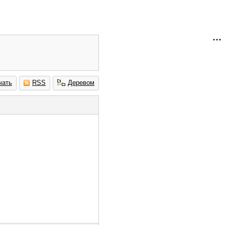
чать
RSS
Деревом