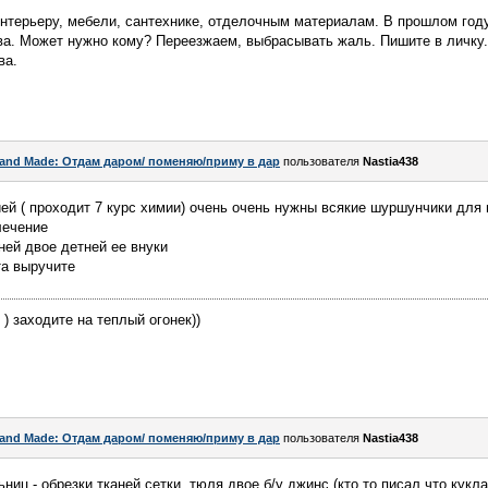
интерьеру, мебели, сантехнике, отделочным материалам. В прошлом год
ва. Может нужно кому? Переезжаем, выбрасывать жаль. Пишите в личку.
ва.
and Made: Отдам даром/ поменяю/приму в дар
пользователя
Nastia438
й ( проходит 7 курс химии) очень очень нужны всякие шуршунчики для 
лечение
ней двое детней ее внуки
та выручите
 ) заходите на теплый огонек))
and Made: Отдам даром/ поменяю/приму в дар
пользователя
Nastia438
иц - обрезки тканей,сетки, тюля,двое б/у джинс (кто то писал что кукл