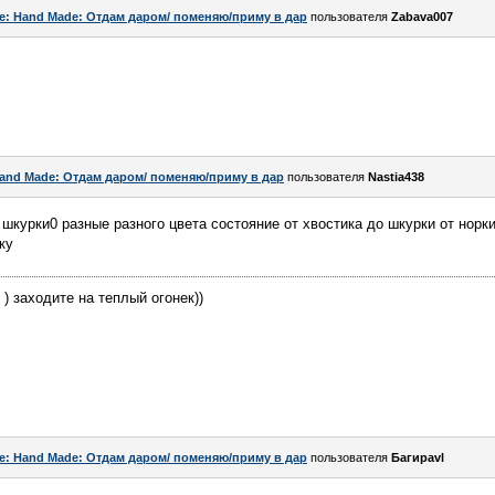
e: Hand Made: Отдам даром/ поменяю/приму в дар
пользователя
Zabava007
and Made: Отдам даром/ поменяю/приму в дар
пользователя
Nastia438
шкурки0 разные разного цвета состояние от хвостика до шкурки от норки
ку
 ) заходите на теплый огонек))
e: Hand Made: Отдам даром/ поменяю/приму в дар
пользователя
Багираvl