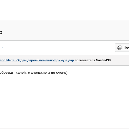
р
→
Пе
and Made: Отдам даром/ поменяю/приму в дар
пользователя
Nastia438
брезки тканей, маленькие и не очень)