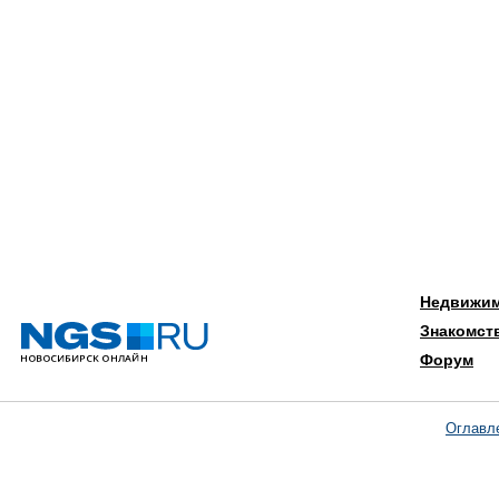
Недвижи
Знакомст
Форум
Оглавл