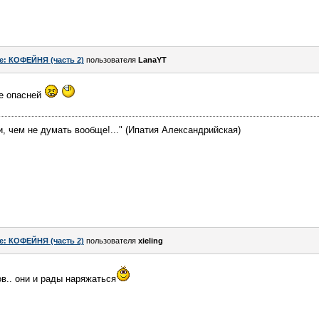
e: КОФЕЙНЯ (часть 2)
пользователя
LanaYT
е опасней
, чем не думать вообще!..." (Ипатия Александрийская)
e: КОФЕЙНЯ (часть 2)
пользователя
xieling
ов.. они и рады наряжаться