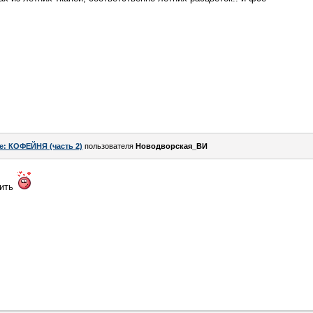
e: КОФЕЙНЯ (часть 2)
пользователя
Новодворcкая_ВИ
тить