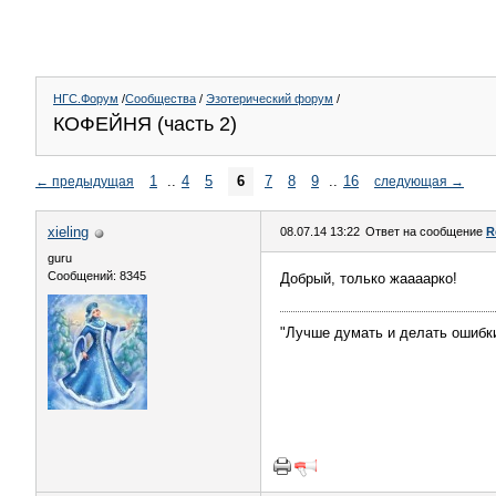
НГС.Форум
/
Сообщества
/
Эзотерический форум
/
КОФЕЙНЯ (часть 2)
1
..
4
5
6
7
8
9
..
16
←
предыдущая
следующая
→
xieling
08.07.14 13:22
Ответ на сообщение
R
guru
Сообщений: 8345
Добрый, только жаааарко!
"Лучше думать и делать ошибки