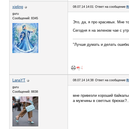
xieling
08.07.14 14:01
Ответ на сообщение
R
guru
Сообщений: 8345
Это, да, я про красивых. Мне 
Сегодня я на зеленом чае с ут
"Лучше думать и делать ошибки
LanaYT
08.07.14 14:38
Ответ на сообщение
R
guru
Сообщений: 8838
мне привезли хороший байкальск
а мужчины в светлых брюках?..