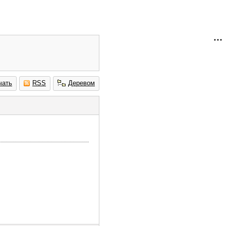
чать
RSS
Деревом