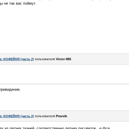
ы не так вас поймут.
e: КОФЕЙНЯ (часть 2)
пользователя
Victor-885
привидение.
e: КОФЕЙНЯ (часть 2)
пользователя
Pravsib
х из летних тканей, соответственно летних расцветок.. и фсе