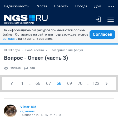
Недвижимость
Работа
Новости
Погода
Дом
На информационном ресурсе применяются cookie-
Согласен
файлы. Оставаясь на сайте, вы подтверждаете свое
согласие
на их использование.
НГС.Форум
Сообщества
Эзотерический форум
Вопрос - Ответ (часть 3)
953268
608
1
...
66
67
68
69
70
...
122
Victor-885
странник
15 января 2016
Ундинa