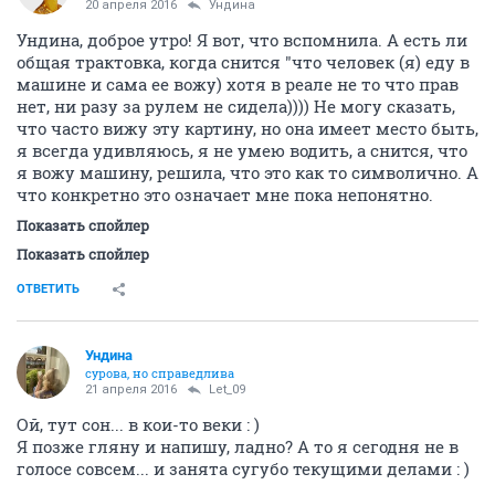
20 апреля 2016
Ундинa
Ундина, доброе утро! Я вот, что вспомнила. А есть ли
общая трактовка, когда снится "что человек (я) еду в
машине и сама ее вожу) хотя в реале не то что прав
нет, ни разу за рулем не сидела)))) Не могу сказать,
что часто вижу эту картину, но она имеет место быть,
я всегда удивляюсь, я не умею водить, а снится, что
я вожу машину, решила, что это как то символично. А
что конкретно это означает мне пока непонятно.
Показать спойлер
Показать спойлер
ОТВЕТИТЬ
Ундинa
сурова, но справедлива
21 апреля 2016
Let_09
Ой, тут сон... в кои-то веки : )
Я позже гляну и напишу, ладно? А то я сегодня не в
голосе совсем... и занята сугубо текущими делами : )