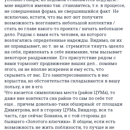
мне видится именно так:
становитесь
, т.е. в процессе,
не совершенная форма, не свершившийся факт. Не
исключаю, кстати, что вы вот-вот получите
возможность возглавить небольшой коллектив /
стать во главе какого-то проекта / начать небольшое
дело. Рядом с вами есть человек, на которого
возлагались определенные надежды. Видимо, он их
не оправдывает, но т. не м. стремится тянуть одеяло
на себя, привлекать к себе внимание, чем вызывает
некоторое раздражение. Его присутствие рядом с
вами тормозит продвижение ваших дел… помимо
этого, он не вполне искренен и ему есть, что
скрывать от вас. Его заинтересованность в вас
корыстна, но обстоятельства складываются в вашу
пользу, а не в его.
Что касается символизма места (район ЦУМа), то
даже вне контекста сна район-то сам по себе тот
еще… причем довольно-таки обширный: от площади
Димитрова, всё в сторону ЦУМа, Виндзор, вся та
часть, где сейчас Бонанза, и с той стороны до
бывшего «Золотого ключика». В общем, если есть
возможность не жить поблизости, то лучше и не