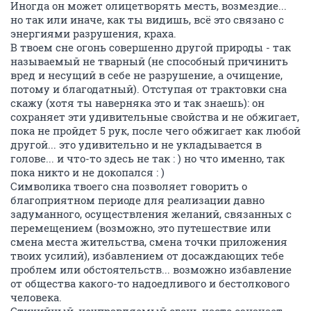
Иногда он может олицетворять месть, возмездие...
но так или иначе, как ты видишь, всё это связано с
энергиями разрушения, краха.
В твоем сне огонь совершенно другой природы - так
называемый не тварный (не способный причинить
вред и несущий в себе не разрушение, а очищение,
потому и благодатный). Отступая от трактовки сна
скажу (хотя ты наверняка это и так знаешь): он
сохраняет эти удивительные свойства и не обжигает,
пока не пройдет 5 рук, после чего обжигает как любой
другой... это удивительно и не укладывается в
голове... и что-то здесь не так : ) но что именно, так
пока никто и не докопался : )
Символика твоего сна позволяет говорить о
благоприятном периоде для реализации давно
задуманного, осуществления желаний, связанных с
перемещением (возможно, это путешествие или
смена места жительства, смена точки приложения
твоих усилий), избавлением от досаждающих тебе
проблем или обстоятельств... возможно избавление
от общества какого-то надоедливого и бестолкового
человека.