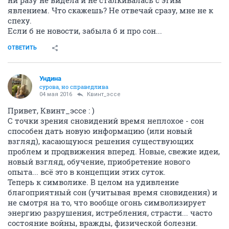
ни разу не видела и не сталкивалась с этим
явлением. Что скажешь? Не отвечай сразу, мне не к
спеху.
Если б не новости, забыла б и про сон...
ОТВЕТИТЬ
Ундинa
сурова, но справедлива
04 мая 2016
Квинт_эссе
Привет, Квинт_эссе : )
С точки зрения сновидений время неплохое - сон
способен дать новую информацию (или новый
взгляд), касающуюся решения существующих
проблем и продвижения вперед. Новые, свежие идеи,
новый взгляд, обучение, приобретение нового
опыта... всё это в концепции этих суток.
Теперь к символике. В целом на удивление
благоприятный сон (учитывая время сновидения) и
не смотря на то, что вообще огонь символизирует
энергию разрушения, истребления, страсти... часто
состояние войны, вражды, физической болезни.