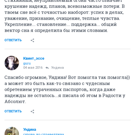
Стихийный, неуправляемый огонь часто означает
крушение надежд, планов, всевозможные потери. В
твоем сне всё с точностью наоборот: успех в делах,
уважение, признание, очищение, теплые чувства.
Укрепление... становление... поддержка... общий
вектор сна я определила бы этими словами.
ОТВЕТИТЬ
Квинт_эссе
guru
04 мая 2016
Ундинa
Спасибо огромное, Ундина! Вот помогла так помогла))
а может это быть как-то связано с чудесным
обретением утраченных паспортов,, когда даже
надежды не осталось...я писала об этом в Радости у
Абсолют.
ОТВЕТИТЬ
Ундинa
сурова, но справедлива