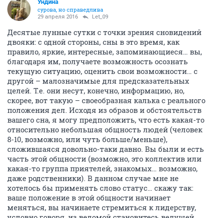
Ундинa
сурова, но справедлива
29 апреля 2016
Let_09
Десятые лунные сутки с точки зрения сновидений
двояки: с одной стороны, сны в это время, как
правило, яркие, интересные, запоминающиеся… вы,
благодаря им, получаете возможность осознать
текущую ситуацию, оценить свои возможности… с
другой – малозначимые для предсказательных
целей. Т.е. они несут, конечно, информацию, но,
скорее, вот такую – своеобразная калька с реального
положения дел. Исходя из образов и обстоятельств
вашего сна, я могу предположить, что есть какая-то
относительно небольшая общность людей (человек
8-10, возможно, или чуть больше/меньше),
сложившаяся довольно-таки давно. Вы были и есть
часть этой общности (возможно, это коллектив или
какая-то группа приятелей, знакомых… возможно,
даже родственники). В данном случае мне не
хотелось бы применять слово статус… скажу так:
ваше положение в этой общности начинает
меняться, вы начинаете стремиться к лидерству,
условно говоря, из ведомой становитесь ведущей…