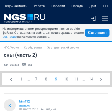
Недвижимость
Работа
Новости
Погода
Дом
На информационном ресурсе применяются cookie-
Согласен
файлы. Оставаясь на сайте, вы подтверждаете свое
согласие
на их использование.
НГС.Форум
Сообщества
Эзотерический форум
сны (часть 2)
301818
651
1
...
7
8
9
10
11
...
14
kim412
K
member
04 марта 2016
Ундинa