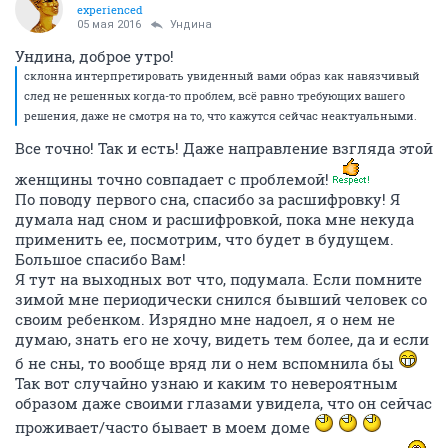
experienced
05 мая 2016
Ундинa
Ундина, доброе утро!
склонна интерпретировать увиденный вами образ как навязчивый
след не решенных когда-то проблем, всё равно требующих вашего
решения, даже не смотря на то, что кажутся сейчас неактуальными.
Все точно! Так и есть! Даже направление взгляда этой
женщины точно совпадает с проблемой!
По поводу первого сна, спасибо за расшифровку! Я
думала над сном и расшифровкой, пока мне некуда
применить ее, посмотрим, что будет в будущем.
Большое спасибо Вам!
Я тут на выходных вот что, подумала. Если помните
зимой мне периодически снился бывший человек со
своим ребенком. Изрядно мне надоел, я о нем не
думаю, знать его не хочу, видеть тем более, да и если
б не сны, то вообще вряд ли о нем вспомнила бы
Так вот случайно узнаю и каким то невероятным
образом даже своими глазами увидела, что он сейчас
проживает/часто бывает в моем доме