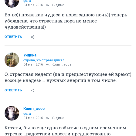
guru
04 мая 2016
Ундинa
Во-во)) прям как чудеса в новогоднюю ночь)) теперь
убеждена, что страстная пора не менее
чудодейственна))
ОТВЕТИТЬ
Ундинa
сурова, но справедлива
04 мая 2016
Квинт_эссе
О, страстная неделя (да и предшествующее ей время)
вообще кладезь... нужных энергий в том числе.
ОТВЕТИТЬ
Квинт_эссе
guru
04 мая 2016
Ундинa
Кстати, было ещё одно событие в одном временном
отрезке...радостной новости предшестаоапло