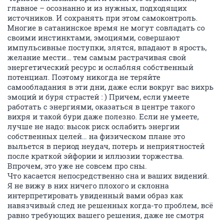
главное – осознанно и из нужных, подходящих
источников. И сохранять при этом самоконтроль.
Многие в сатанинское время не могут совладать со
своими инстинктами, эмоциями, совершают
импульсивные поступки, злятся, впадают в ярость,
желание мести… тем самым растрачивая свой
энергетический ресурс и ослабляя собственный
потенциал. Поэтому никогда не теряйте
самообладания в эти дни, даже если вокруг вас вихрь
эмоций и буря страстей : ) Причем, если умеете
работать с энергиями, оказаться в центре такого
вихря и такой бури даже полезно. Если не умеете,
лучше не надо: высок риск ослабить энергии
собственных целей… на физическом плане это
выльется в период неудач, потерь и неприятностей
после краткой эйфории и иллюзии торжества.
Впрочем, это уже не совсем про сны.
Что касается непосредственно сна и ваших видений.
Я не вижу в них ничего плохого и склонна
интерпретировать увиденный вами образ как
навязчивый след не решенных когда-то проблем, всё
равно требующих вашего решения, даже не смотря