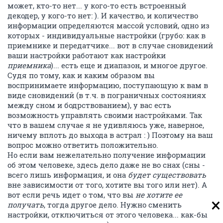
может, кто-то нет... у кого-то есть встроенный
декодер, у кого-то нет: ). И качество, и количество
информации определяются массой условий, одно из
которых - индивидуальные настройки (грубо: как в
приемнике и передатчике... вот в случае сновидений
ваши настройки работают как настройки
приемника
)... есть еще и диапазон, и многое другое.
Судя по тому, как и каким образом вы
воспринимаете информацию, поступающую к вам в
виде сновидений (в т.ч. в пограничных состояниях
между сном и бодрствованием), у вас есть
возможность управлять своими настройками. Так
что в вашем случае я не удивляюсь уже, наверное,
ничему вплоть до выхода в астрал : ) Поэтому на ваш
вопрос можно ответить положительно.
Но если вам нежелательно получение информации
об этом человеке, здесь дело даже не во снах (сны -
всего лишь информация, и она
будет существовать
вне зависимости от того, хотите вы того или нет). А
вот если речь идет о том, что вы
не хотите ее
получать
, тогда другое дело. Нужно сменить
настройки, отключиться от этого человека... как-бы