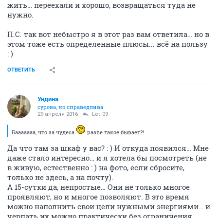
жить… переехали и хорошо, возвращаться туда не
нужно.
П.С. так вот небыстро я в этот раз вам ответила… но в
этом тоже есть определенные плюсы... всё на пользу
: )
ОТВЕТИТЬ
Ундинa
сурова, но справедлива
29 апреля 2016
Let_09
Бааааааа, что за чудеса
разве такое бывает?!
Да что там за шкаф у вас? : ) И откуда появился… Мне
даже стало интересно… и я хотела бы посмотреть (не
в живую, естественно : ) на фото, если сбросите,
только не здесь, а на почту).
А 15-сутки да, непростые… Они не только многое
проявляют, но и многое позволяют. В это время
можно наполнить свои цели нужными энергиями… и
черпать их можно практически без ограничения,