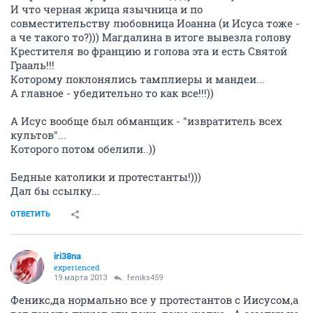
И что черная жрица язычница и по
совместительству любовница Иоанна (и Исуса тоже -
а че такого то?))) Магдалина в итоге вывезла голову
Крестителя во францию и голова эта и есть Святой
Грааль!!!
Которому поклонялись тамплиеры и мандеи...
А главное - убедительно то как все!!!))
А Исус вообще был обманщик - "извратитель всех
культов"...
Которого потом обелили..))
Бедные католики и протестанты!)))
Дал бы ссылку...
ОТВЕТИТЬ
iri38na
experienced
19 марта 2013
feniks459
Феникс,да нормально все у протестантов с Иисусом,а