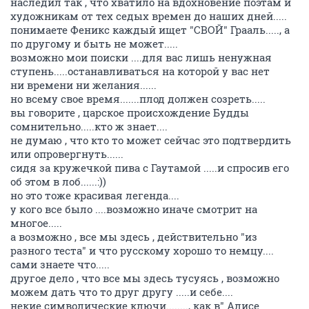
наследил так , что хватило на вдохновение поэтам и
художникам от тех седых времен до наших дней.....
понимаете Феникс каждый ищет "СВОЙ" Грааль....., а
по другому и быть не может.....
возможно мои поиски ....для вас лишь ненужная
ступень.....останавливаться на которой у вас нет
ни времени ни желания......
но всему свое время.......плод должен созреть.....
вы говорите , царское происхождение Будды
сомнительно.....кто ж знает....
не думаю , что кто то может сейчас это подтвердить
или опровергнуть......
сидя за кружечкой пива с Гаутамой .....и спросив его
об этом в лоб......:))
но это тоже красивая легенда....
у кого все было ....возможно иначе смотрит на
многое.....
а возможно , все мы здесь , действительно "из
разного теста" и что русскому хорошо то немцу....
сами знаете что.....
другое дело , что все мы здесь тусуясь , возможно
можем дать что то друг другу .....и себе....
некие символические ключи........, как в" Алисе