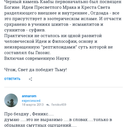
Черный камень Каабы первоначально был посвящен
Богине. Идеи Пресветлого Мрака и Креста Света
разделяющего внешнее и внутреннее , Огдоада - все
это присутствует в эзотерическом исламе. И отчасти
срхранено в учениях шиитов - исмаилитов и
суннитов - суфиев.
Практически не осталось ни одной развитой
человеческой Идеи и Философии, основу и
неизвращенную "рептилоидами" суть которой не
составлял бы Гнозис.
Включая современную Науку.
Чтож, Свет да победит Тьму!
ОТВЕТИТЬ
annarom
experienced
18 марта 2013
feniks459
Про бездну , Феникс.....
думаю .....это не выразимо .....в словах.....только в
обрывках смутных ощущений.....