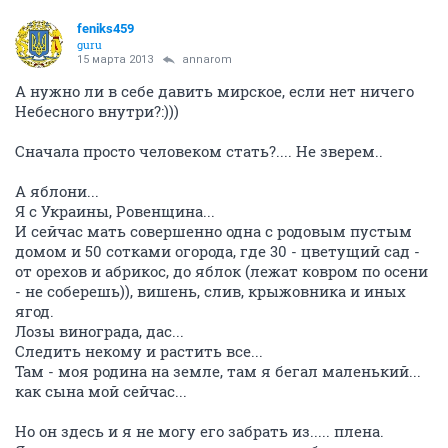
feniks459
guru
15 марта 2013
annarom
А нужно ли в себе давить мирское, если нет ничего
Небесного внутри?:)))
Сначала просто человеком стать?.... Не зверем..
А яблони...
Я с Украины, Ровенщина...
И сейчас мать совершенно одна с родовым пустым
домом и 50 сотками огорода, где 30 - цветущий сад -
от орехов и абрикос, до яблок (лежат ковром по осени
- не соберешь)), вишень, слив, крыжовника и иных
ягод.
Лозы винограда, дас...
Следить некому и растить все...
Там - моя родина на земле, там я бегал маленький...
как сына мой сейчас...
Но он здесь и я не могу его забрать из..... плена.