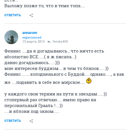
Выложу позже то, что в теме топа....
ОТВЕТИТЬ
annarom
experienced
15 марта 2013
feniks459
Феникс ....да я догадываюсь , что ничто есть
абсолютно ВСЕ.....( я ж писала...)
давно догадываюсь.....:)))
мне интересен буддизм....в чем то близок.....:))
Феникс .......холодненького с Буддой.....однако....., а как
же ....подавить в себе все мирское....
у каждого свои тернии на пути к звездам.....:))
стопервый раз отвечаю.....имею право на
персональный Грааль !...:))
....и яблони под окном.....
ОТВЕТИТЬ