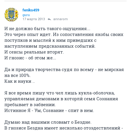
feniks459
guru
17 марта 2013
annarom
И не должно быть такого ощущения...
Это через опыт идет. Из сопоставления якобы своих
поступков и мыслей к ним приведших с
наступлением предсказанных событий.
И сенсы реальные вторят.
И гнозис - об этом же...
Да и природа творчества судя по всему - не мирская
на все 100%.
Как и науки ..
Я все время пишу что чел лишь кукла-оболочка,
управляемая демонами в которлй семя Сознания
пребывает в забвении.
Истинное Я - Ум, Сознание - спит в нем.
Думаю над вашими словамт о Бездне.
В гнозисе Бездна имеет несколько отоэдествлений -