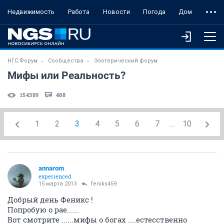
Недвижимость
Работа
Новости
Погода
Дом
НГС.Форум
Сообщества
Эзотерический форум
Мифы или Реальность?
154389
488
1
2
3
4
5
6
7
...
10
annarom
experienced
15 марта 2013
feniks459
Добрый день Феникс !
Попробую о рае......
Вот смотрите ......мифы о богах ....естесственно