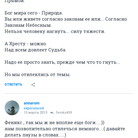
Прямой.
Бог мира сего - Природа.
Вы или живете согласно законам ее или... Согласно
Законам Небесным.
Нельзя человеку нагнуть... силу тяжести.
А Хресту - можно.
Над всем довлеет Судьба.
Надо ее просто знать, прежде чем что то гнуть...
Но мы отвлеклись от темы.
ОТВЕТИТЬ
annarom
experienced
15 марта 2013
feniks459
Феникс , так мы ж не вполне еще боги....:))
нам позволительно отвлечься немного....( давайте
делать паузы в словах.....)