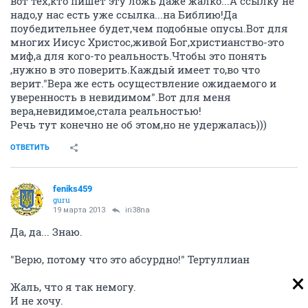
вот тех,кто пишет эту ложь даже жалко...А ссылку не
надо,у нас есть уже ссылка...на Библию!Да
поубедительнее будет,чем подобные опусы.Вот для
многих Иисус Христос,живой Бог,христианство-это
миф,а для кого-то реальность.Чтобы это понять
,нужно в это поверить.Каждый имеет то,во что
верит."Вера же есть осуществление ожидаемого и
уверенность в невидимом".Вот для меня
вера,невидимое,стала реальностью!
Речь тут конечно не об этом,но не удержалась)))
ОТВЕТИТЬ
feniks459
guru
19 марта 2013
iri38na
Да, да... Знаю.
"Верю, потому что это абсурдно!" Тертуллиан
Жаль, что я так немогу.
И не хочу.