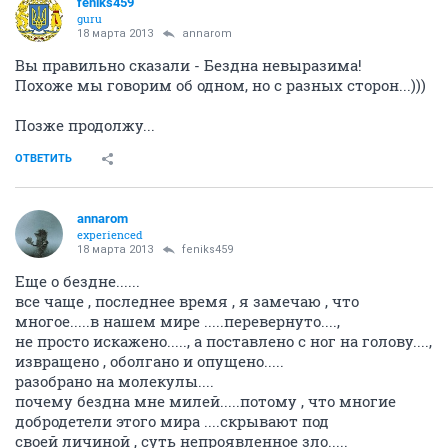
feniks459
guru
18 марта 2013
annarom
Вы правильно сказали - Бездна невыразима!
Похоже мы говорим об одном, но с разных сторон...)))
Позже продолжу...
ОТВЕТИТЬ
annarom
experienced
18 марта 2013
feniks459
Еще о бездне......
все чаще , последнее время , я замечаю , что
многое.....в нашем мире .....перевернуто....,
не просто искажено....., а поставлено с ног на голову....,
извращено , оболгано и опущено.....
разобрано на молекулы....
почему бездна мне милей.....потому , что многие
добродетели этого мира ....скрывают под
своей личиной , суть непроявленное зло.....