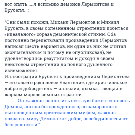
вот опять ....я вспомню демонов Лермонтова и
Врубеля...:
"Они были похожи, Михаил Лермонтов и Михаил
Врубель, в своём болезненном стремлении добиться
«идеального» образа демонической стихии. Оба
постоянно переделывали произведения (Лермонтов
написал шесть вариантов, ни один из них не считал
окончательным и потому не опубликовал), не
удовлетворяясь результатом и доходя в своём
неистовом стремлении до полного душевного
изнеможения.
Иллюстрации Врубеля к произведениям Лермонтова
— это своего рода новое Евангелие, где христианское
добро и добродетель — иллюзия, дымка, тающая в
жарком мареве земных страстей.
...........
Он жаждал воплотить светлую божественность
Демона, ангела богорожденного, но замаранного
выхолощенным христианским мифом, жаждал
показать миру Демона как добро, освободившееся от
безгрешности."