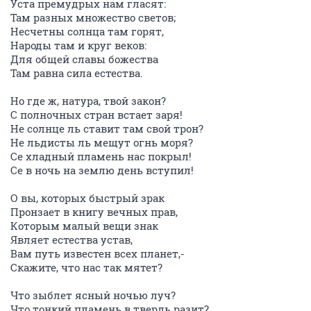
Уста премудрых нам гласят:
Там разных множество светов;
Несчетны солнца там горят,
Народы там и круг веков:
Для общей славы божества
Там равна сила естества.
Но где ж, натура, твой закон?
С полночных стран встает заря!
Не солнце ль ставит там свой трон?
Не льдисты ль мещут огнь моря?
Се хладный пламень нас покрыл!
Се в ночь на землю день вступил!
О вы, которых быстрый зрак
Пронзает в книгу вечных прав,
Которым малый вещи знак
Являет естества устав,
Вам путь известен всех планет,-
Скажите, что нас так мятет?
Что зыблет ясный ночью луч?
Что тонкий пламень в твердь разит?