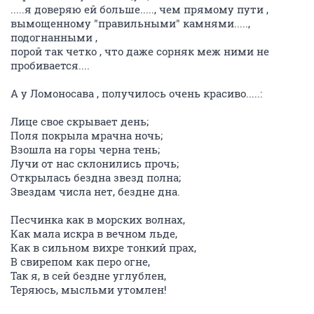
.....я доверяю ей больше....., чем прямому пути ,
вымощенному "правильными" камнями.....,
подогнанными ,
порой так четко , что даже сорняк меж ними не
пробивается....
А у Ломоносава , получилось очень красиво.....:
Лице свое скрывает день;
Поля покрыла мрачна ночь;
Взошла на горы черна тень;
Лучи от нас склонились прочь;
Открылась бездна звезд полна;
Звездам числа нет, бездне дна.
Песчинка как в морских волнах,
Как мала искра в вечном льде,
Как в сильном вихре тонкий прах,
В свирепом как перо огне,
Так я, в сей бездне углублен,
Теряюсь, мысльми утомлен!