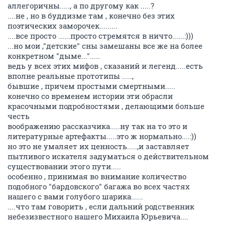
аллегоричны....., а по другому как .....?
....не , но в буддизме там , конечно без этих
поэтических заморочек.........
....все просто ......просто стремятся в ничто......:)))
...но мои ,"детские" сны замешаны все же на более
конкретном "дыме...".....
ведь у всех этих мифов , сказаний и легенд.....есть
вполне реальные прототипы .....,
бывшие , причем простыми смертными.....
конечно со временем истории эти обрасли
красочными подробностями , делающими больше
честь
воображению рассказчика.....ну так на то это и
литературные артефакты.....это ж нормально....:))
но это не умаляет их ценность.....,и заставляет
пытливого искателя задуматься о действительном
существовании этого пути.....
особенно , принимая во внимание количество
подобного "бардовского" багажа во всех частях
нашего с вами голубого шарика......
....что там говорить , если дальний родственник
небезизвестного нашего Михаила Юрьевича....