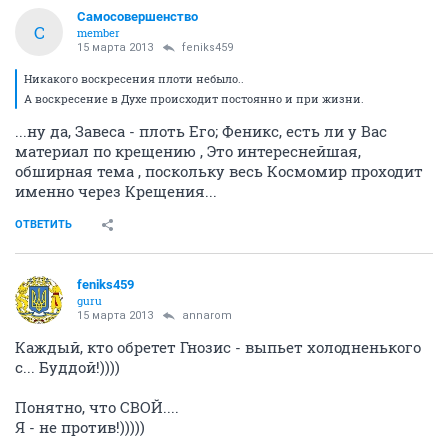
Самосовершенство
С
member
15 марта 2013
feniks459
Никакого воскресения плоти небыло..
А воскресение в Духе происходит постоянно и при жизни.
...ну да, Завеса - плоть Его; Феникс, есть ли у Вас
материал по крещению , Это интереснейшая,
обширная тема , поскольку весь Космомир проходит
именно через Крещения...
ОТВЕТИТЬ
feniks459
guru
15 марта 2013
annarom
Каждый, кто обретет Гнозис - выпьет холодненького
с... Буддой!))))
Понятно, что СВОЙ....
Я - не против!)))))