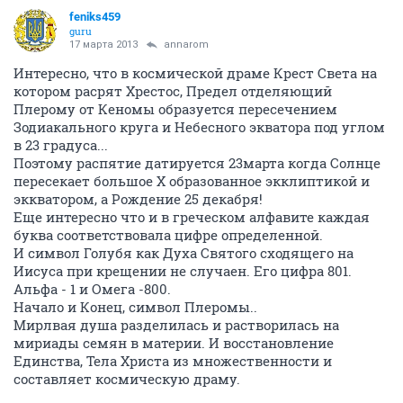
feniks459
guru
17 марта 2013
annarom
Интересно, что в космической драме Крест Света на
котором расрят Хрестос, Предел отделяющий
Плерому от Кеномы образуется пересечением
Зодиакального круга и Небесного экватора под углом
в 23 градуса...
Поэтому распятие датируется 23марта когда Солнце
пересекает большое Х образованное экклиптикой и
эккватором, а Рождение 25 декабря!
Еще интересно что и в греческом алфавите каждая
буква соответствовала цифре определенной.
И символ Голубя как Духа Святого сходящего на
Иисуса при крещении не случаен. Его цифра 801.
Альфа - 1 и Омега -800.
Начало и Конец, символ Плеромы..
Мирлвая душа разделилась и растворилась на
мириады семян в материи. И восстановление
Единства, Тела Христа из множественности и
составляет космическую драму.