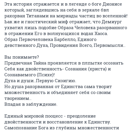
Эта история отражается и в легенде о боге Дионисе
который, заглядевшись на себя в зеркале бвл
рахорван Титанами на мириады частиц во вселенной!
Ьак же и гностический миф отражает, что Демиург
ухватил лишь подобие Образа Человека разорванного
в отражении Его в волнующихся водах Хаоса.
Образ Первочеловека Барбелло, Единого
девственного Духа, Провидения Всего, Первомысли..
Вы понимаете?
Предвечная Тайна проявляется в плпытке осознать
Себя как двойственность- Сознания (христа) и
Сознаваемого (Психе)!
Духа и души..Первую Сизигию.
Но душа рахорванная от Единства сама творит
множественность и объединяет себя со своим
творением..
Впадая в заблуждение.
Единый мировой пооцесс - преодоление
двойственности и восстановление к Единству.
Самопознание Бога из глубины множественности