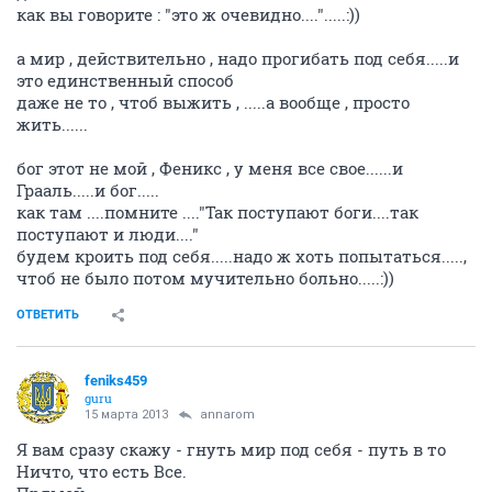
как вы говорите : "это ж очевидно....".....:))
а мир , действительно , надо прогибать под себя.....и
это единственный способ
даже не то , чтоб выжить , .....а вообще , просто
жить......
бог этот не мой , Феникс , у меня все свое......и
Грааль.....и бог.....
как там ....помните ...."Так поступают боги....так
поступают и люди...."
будем кроить под себя.....надо ж хоть попытаться.....,
чтоб не было потом мучительно больно.....:))
ОТВЕТИТЬ
feniks459
guru
15 марта 2013
annarom
Я вам сразу скажу - гнуть мир под себя - путь в то
Ничто, что есть Все.