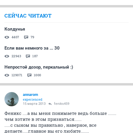
СЕЙЧАС ЧИТАЮТ
Колдунья
4407
79
Если вам немного за ... 30
22943
187
Непростой дозор, перкальный :)
129071
1000
annarom
experienced
15 марта 2013
feniks459
Феникс ....а вы меня понимаете ведь больше .......
чем хотите в этом признаться......
.....с сыном вы правильно , наверное, все
делаете.....главное вы его любите.......