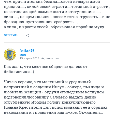
чем притягательна бездна....своей невыразимой
правдой....., силой своей страсти....тотальной страсти ,
не оставляющей возможности к отступлению.....,
сила ...., не щемящаяся , повсеместно , трусость....и не
бравадная пустозвонная храбрость....,
а сила , в ярости своей , обрекающая порой на муку.....
ОТВЕТИТЬ
feniks459
guru
19 марта 2013
annarom
Как жаль, что местное общество далеко от
библеистики...)
Читаю версию, что маленький и уродливый,
неприятный в общении Иисус - обжора, пьяница и
любитель женщин - будучи египедским колдуном
подговориллюбовницу Саломею выдать давно
отрубленную Иродом голову конкурирующего
Иоанна Крестителя для использования ее в обрядах
некромании и управления над духом Окунателя...