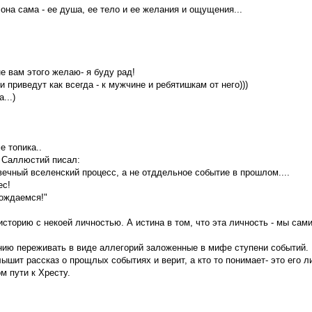
на сама - ее душа, ее тело и ее желания и ощущения...
не вам этого желаю- я буду рад!
и приведут как всегда - к мужчине и ребятишкам от него)))
...)
е топика..
 Саллюстий писал:
вечный вселенский процесс, а не отддельное событие в прошлом....
ес!
ождаемся!"
сторию с некоей личностью. А истина в том, что эта личность - мы сами
нию переживать в виде аллегорий заложенные в мифе ступени событий.
лышит рассказ о прощлых событиях и верит, а кто то понимает- это его л
м пути к Хресту.