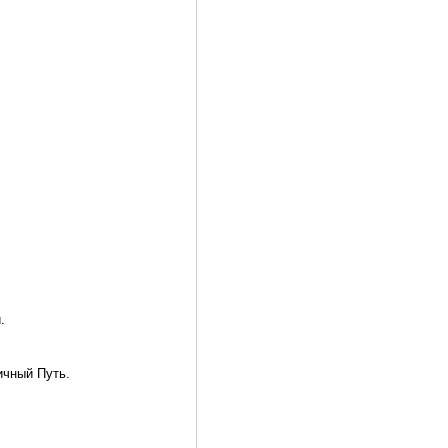
.
ичный Путь.