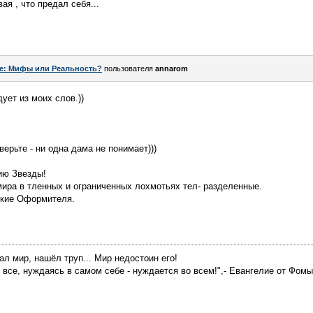
ая , что предал себя...
e: Мифы или Реальность?
пользователя
annarom
ует из моих слов.))
ерьте - ни одна дама не понимает)))
ию Звезды!
ира в тленных и ограниченных лохмотьях тел- разделенные.
ские Оформителя.
нал мир, нашёл труп... Мир недостоин его!
ет все, нуждаясь в самом себе - нуждается во всем!",- Евангелие от Фомы