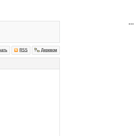
чать
RSS
Деревом