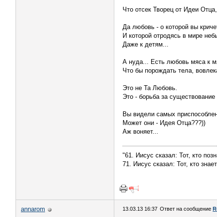
Что отсек Творец от Идеи Отца,
Да любовь - о которой вы кричет
И которой отродясь в мире неб
Даже к детям...
А нуда... Есть любовь мяса к м
Что бы порождать тела, вовлек
Это не Та Любовь.
Это - борьба за существовани
Вы видели самых приспособлен
Может они - Идея Отца???))
Аж воняет...
"61. Иисус сказал: Тот, кто поз
71. Иисус сказал: Тот, кто зна
annarom
13.03.13 16:37
Ответ на сообщение
R