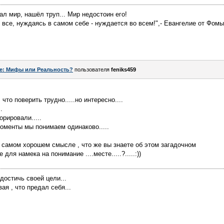
нал мир, нашёл труп... Мир недостоин его!
ет все, нуждаясь в самом себе - нуждается во всем!",- Евангелие от Фомы
e: Мифы или Реальность?
пользователя
feniks459
 что поверить трудно.....но интересно....
.
рировали.....
моменты мы понимаем одинаково.....
в самом хорошем смысле , что же вы знаете об этом загадочном
ля намека на понимание ....месте.....?.....:))
достичь своей цели...
ая , что предал себя...