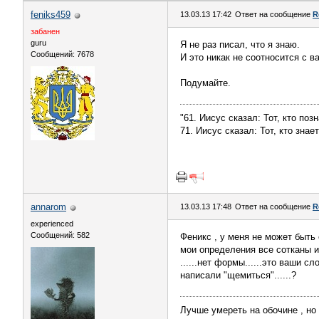
feniks459
13.03.13 17:42
Ответ на сообщение
R
забанен
guru
Я не раз писал, что я знаю.
Сообщений: 7678
И это никак не соотносится с 
Подумайте.
"61. Иисус сказал: Тот, кто поз
71. Иисус сказал: Тот, кто зна
annarom
13.03.13 17:48
Ответ на сообщение
R
experienced
Сообщений: 582
Феникс , у меня не может быть 
мои определения все сотканы и
......нет формы......это ваши сл
написали "щемиться"......?
Лучше умереть на обочине , но 