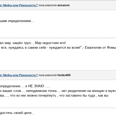
e: Мифы или Реальность?
пользователя
annarom
вашим определением...
нал мир, нашёл труп... Мир недостоин его!
ет все, нуждаясь в самом себе - нуждается во всем!",- Евангелие от Фомы
e: Мифы или Реальность?
пользователя
feniks459
определения.....я НЕ ЗНАЮ .....
з ваших слов.....неподвижная точка.....нет разделения на женщин и муж
ова......что из них можно почерпнуть , что заставило бы туда , как вы
достичь своей цели...