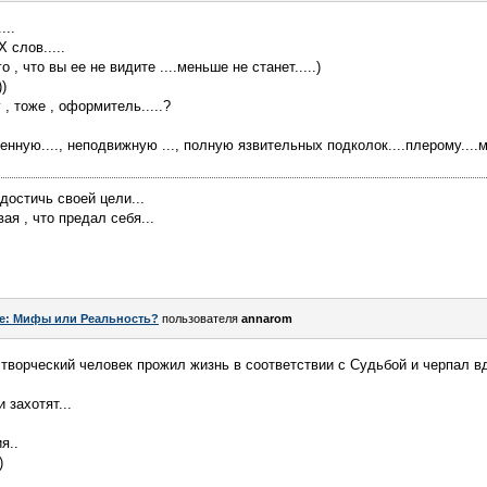
...
слов.....
о , что вы ее не видите ....меньше не станет.....)
)
, тоже , оформитель.....?
нную...., неподвижную ..., полную язвительных подколок....плерому....м
достичь своей цели...
ая , что предал себя...
e: Мифы или Реальность?
пользователя
annarom
 творческий человек прожил жизнь в соответствии с Судьбой и черпал в
 захотят...
я..
)