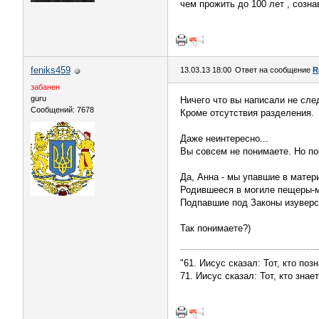
чем прожить до 100 лет , сознав
feniks459
13.03.13 18:00
Ответ на сообщение
R
забанен
guru
Ничего что вы написали не след
Сообщений: 7678
Кроме отсутствия разделения.
Даже неинтересно...
Вы совсем не понимаете. Но пов
Да, Анна - мы упавшие в матер
Родившееся в могиле пещеры-м
Подпавшие под Законы изувер
Так понимаете?)
"61. Иисус сказал: Тот, кто поз
71. Иисус сказал: Тот, кто зна