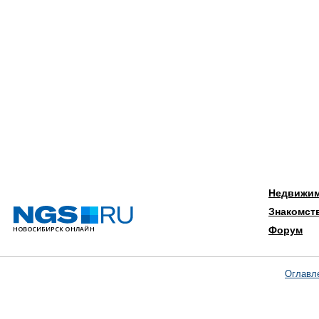
Недвижи
Знакомст
Форум
Оглавл