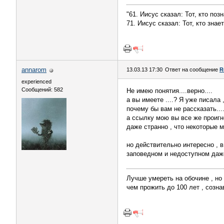
"61. Иисус сказал: Тот, кто поз
71. Иисус сказал: Тот, кто зна
annarom
13.03.13 17:30
Ответ на сообщение
R
experienced
Сообщений: 582
Не имею понятия....верно....
а вы имеете ....? Я уже писала ,
почему бы вам не рассказать....
а ссылку мою вы все же проигно
даже странно , что некоторые 
но действительно интересно , 
заповедном и недоступном даже д
Лучше умереть на обочине , но 
чем прожить до 100 лет , сознав