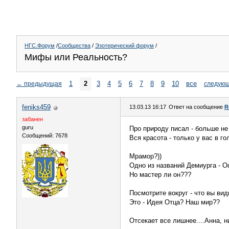
НГС.Форум
/
Сообщества
/
Эзотерический форум
/
Мифы или Реальность?
1
2
3
4
5
6
7
8
9
10
все
←
предыдущая
следую
feniks459
13.03.13 16:17
Ответ на сообщение
R
забанен
guru
Про природу писал - больше не
Сообщений: 7678
Вся красота - только у вас в гол
Мрамор?))
Одно из названий Демиурга - 
Но мастер ли он???
Посмотрите вокруг - что вы вид
Это - Идея Отца? Наш мир??
Отсекает все лишнее....Анна, н