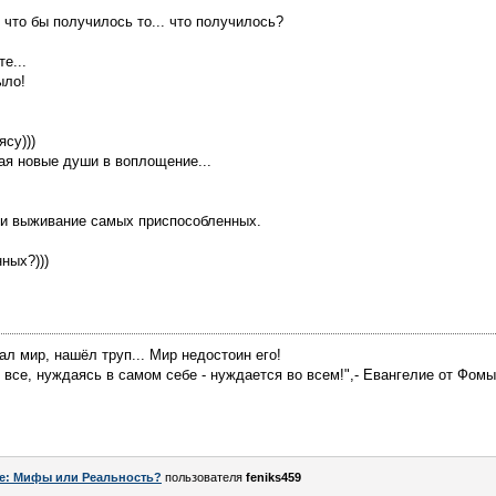
 что бы получилось то... что получилось?
е...
ыло!
ясу)))
ая новые души в воплощение...
е и выживание самых приспособленных.
ных?)))
нал мир, нашёл труп... Мир недостоин его!
ет все, нуждаясь в самом себе - нуждается во всем!",- Евангелие от Фомы
e: Мифы или Реальность?
пользователя
feniks459