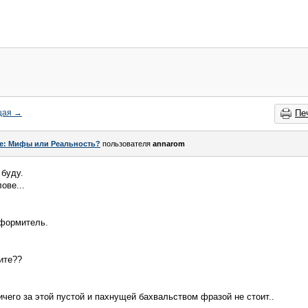
щая
→
Пе
e: Мифы или Реальность?
пользователя
annarom
 буду.
ове...
Оформитель.
ите??
ичего за этой пустой и пахнущей бахвальством фразой не стоит..