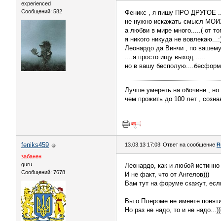
experienced
Сообщений: 582
Феникс , я пишу ПРО ДРУГОЕ ..
не нужно искажать смысл МОИХ 
а любви в мире много.....( от тог
я никого никуда не вовлекаю...:)
Леонардо да Винчи , по вашему 
....я просто ищу выход .....
но в вашу бесполую....бесформе
Лучше умереть на обочине , но 
чем прожить до 100 лет , сознав
feniks459
13.03.13 17:03
Ответ на сообщение
R
забанен
guru
Леонардо, как и любой истинно
Сообщений: 7678
И не факт, что от Ангелов)))
Вам тут на форуме скажут, если
Вы о Плероме не имеете поняти
Но раз не надо, то и не надо...))