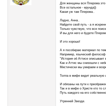
Для женщины вся Плерома это о
Все остальное - ерунда))
Какая уж там Плерома..
Ладно, Анна..
Найдете свой путь - а я искрен
Только чувствую, что все поиск
И вы для него и будете Плерома
И это хорошо!
А я пособираю материал по тем
Например, языческий философ
"История об Аттисе описывает 
Как и Аттис мы снизошли с неб
Мистически мы умираем и возр
Толпа в мифе видит реальную и
И обязаны на пути к преображе
Так и в мифе о Христе кто то с
Путь каждого на его собственно
Утренней Звезде.