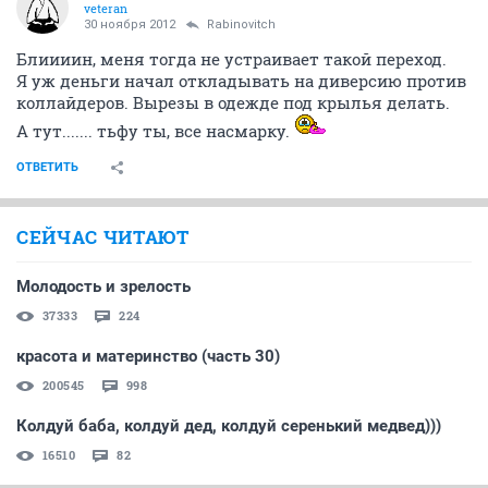
veteran
30 ноября 2012
Rabinovitch
Блиииин, меня тогда не устраивает такой переход.
Я уж деньги начал откладывать на диверсию против
коллайдеров. Вырезы в одежде под крылья делать.
А тут....... тьфу ты, все насмарку.
ОТВЕТИТЬ
СЕЙЧАС ЧИТАЮТ
Молодость и зрелость
37333
224
красота и материнство (часть 30)
200545
998
Колдуй баба, колдуй дед, колдуй серенький медвед)))
16510
82