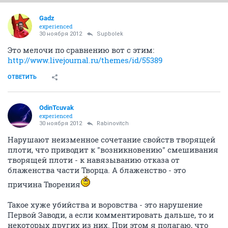
Gadz
experienced
30 ноября 2012
Supbolek
Это мелочи по сравнению вот с этим:
http://www.livejournal.ru/themes/id/55389
ОТВЕТИТЬ
OdinTcuvak
experienced
30 ноября 2012
Rabinovitch
Нарушают неизменное сочетание свойств творящей
плоти, что приводит к "возникновению" смешивания
творящей плоти - к навязыванию отказа от
блаженства части Творца. А блаженство - это
причина Творения
Такое хуже убийства и воровства - это нарушение
Первой Заводи, а если комментировать дальше, то и
некоторых других из них. При этом я полагаю, что