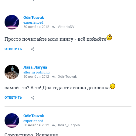
OdinTcuvak
experienced
30 ноября 2012
ViktoriaDV
Просто почитайте мою книгу - всё поймёте
ОТВЕТИТЬ
Лава_Лагуна
alles in ordnung
30 ноября 2012
OdinTcuvak
самой- то? А то! Два года от звонка до звонка
ОТВЕТИТЬ
OdinTcuvak
experienced
30 ноября 2012
Лава_Лагуна
Сочувствую. Искренне.