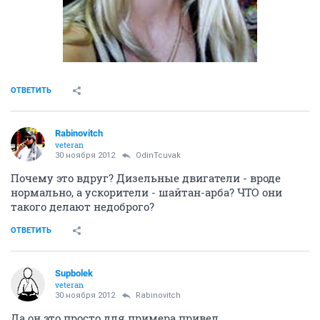
ОТВЕТИТЬ
Rabinovitch
veteran
30 ноября 2012
OdinTcuvak
Почему это вдруг? Дизельные двигатели - вроде
нормально, а ускорители - шайтан-арба? ЧТО они
такого делают недоброго?
ОТВЕТИТЬ
Supbolek
veteran
30 ноября 2012
Rabinovitch
Да он это просто для примера привел.