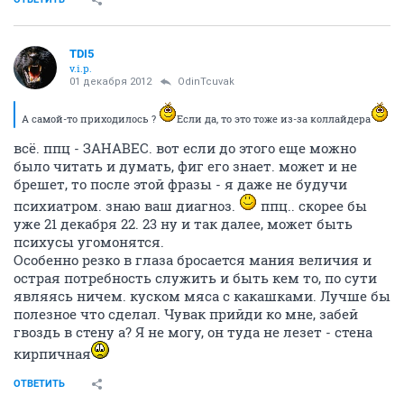
TDI5
v.i.p.
01 декабря 2012
OdinTcuvak
А самой-то приходилось ?
Если да, то это тоже из-за коллайдера
всё. ппц - ЗАНАВЕС. вот если до этого еще можно
было читать и думать, фиг его знает. может и не
брешет, то после этой фразы - я даже не будучи
психиатром. знаю ваш диагноз.
ппц.. скорее бы
уже 21 декабря 22. 23 ну и так далее, может быть
психусы угомонятся.
Особенно резко в глаза бросается мания величия и
острая потребность служить и быть кем то, по сути
являясь ничем. куском мяса с какашками. Лучше бы
полезное что сделал. Чувак прийди ко мне, забей
гвоздь в стену а? Я не могу, он туда не лезет - стена
кирпичная
ОТВЕТИТЬ