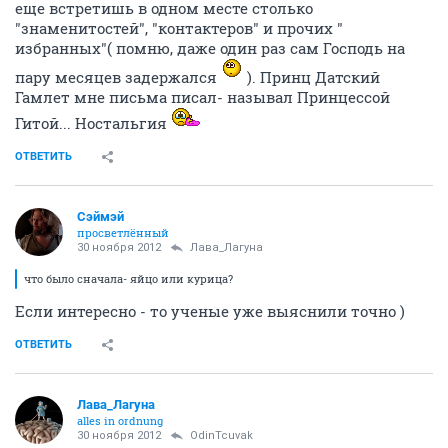
еще встретишь в одном месте столько
"знаменитостей", "контактеров" и прочих "
избранных"( помню, даже один раз сам Господь на
пару месяцев задержался
). Принц Датский
Гамлет мне письма писал- называл Принцессой
Гитой... Ностальгия
ОТВЕТИТЬ
Сэймэй
просветлённый
30 ноября 2012
Лава_Лагуна
что было сначала- яйцо или курица?
Если интересно - то ученые уже выяснили точно )
ОТВЕТИТЬ
Лава_Лагуна
alles in ordnung
30 ноября 2012
OdinTcuvak