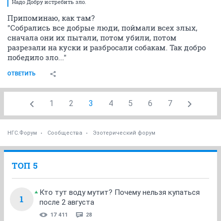
Надо Добру истребить зло.
Припоминаю, как там?
"Собрались все добрые люди, поймали всех злых,
сначала они их пытали, потом убили, потом
разрезали на куски и разбросали собакам. Так добро
победило зло..."
ОТВЕТИТЬ
1
2
3
4
5
6
7
НГС.Форум
Сообщества
Эзотерический форум
ТОП 5
Кто тут воду мутит? Почему нельзя купаться
1
после 2 августа
17 411
28