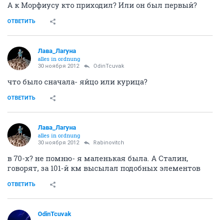
А к Морфиусу кто приходил? Или он был первый?
ОТВЕТИТЬ
Лава_Лагуна
alles in ordnung
30 ноября 2012
OdinTcuvak
что было сначала- яйцо или курица?
ОТВЕТИТЬ
Лава_Лагуна
alles in ordnung
30 ноября 2012
Rabinovitch
в 70-х? не помню- я маленькая была. А Сталин,
говорят, за 101-й км высылал подобных элементов
ОТВЕТИТЬ
OdinTcuvak