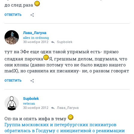
до след.раза
ОТВЕТИТЬ
Лава_Лагуна
alles in ordnung
30 ноября 2012
Supbolek
тут на ЭФе еще один такой упрямый есть- прямо
сладкая парочка
Я, грешным делом, подумала, что
они клоны (давно потому что не было видно нашего
madX), но сравнила их писанину- не, о разном говорят
ОТВЕТИТЬ
Supbolek
veteran
30 ноября 2012
Лава_Лагуна
Оп-па и опять инфа в тему
Группа московских и петербургских психиатров
обратилась в Госдуму с инициативой о реанимации