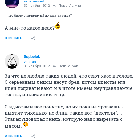
experienced
30 ноября 2012
Лава_Лагуна
что было сначала- яйцо или курица?
А мне-то какое дело?
ОТВЕТИТЬ
Supbolek
veteran
30 ноября 2012
OdinTcuvak
За что не люблю таких людей, что сеют хаос в голове.
С серьезным лицом несут бред, потом идиоты эти
идеи подхватывают и в итоге имеем неуправляемые
толпы, инквизицию и пр.
С идиотами все понятно, но их пока не трогаешь -
пыхтят тихонько, но блин, такие вот "деятели"....
Этакая ядовитая гниль, которую надо вырезать с
мясом.
ОТВЕТИТЬ