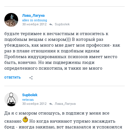
Лава_Лагуна
alles in ordnung
30 ноября 2012
Supbolek
будьте терпимее к несчастным и относитесь к
подобным вещам с юмором))) В который раз
убеждаюсь, как много мне дает моя профессия- как
раз в плане отношения к подобным идеям
Проблема индуцированных психозов имеет место
быть, конечно. Но им подвержены люди
определенного психотипа, и таких не много
ОТВЕТИТЬ
Supbolek
veteran
30 ноября 2012
Лава_Лагуна
Да я с юмором отношусь, в подписи у меня все
сказано
Но когда начинают упрямо насаждать
бред - иногда закипаю, вот высказался и успокоился