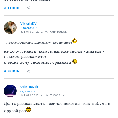
ОТВЕТИТЬ
ViktoriaDV
И вообще...!
30 ноября 2012
OdinTcuvak
Просто почитайте мою книгу - всё поймёте
не хочу я книги читать, вы мне своим - живым -
языком расскажите)
я можт хочу свой опыт сравнить
ОТВЕТИТЬ
OdinTcuvak
experienced
30 ноября 2012
ViktoriaDV
Долго рассказывать - сейчас некогда - как-нибудь в
другой раз