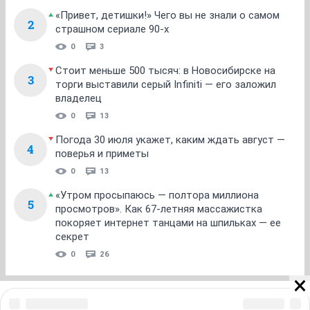
«Привет, детишки!» Чего вы не знали о самом
2
страшном сериале 90-х
0
3
Стоит меньше 500 тысяч: в Новосибирске на
3
торги выставили серый Infiniti — его заложил
владелец
0
13
Погода 30 июля укажет, каким ждать август —
4
поверья и приметы
0
13
«Утром просыпаюсь — полтора миллиона
5
просмотров». Как 67-летняя массажистка
покоряет интернет танцами на шпильках — ее
секрет
0
26