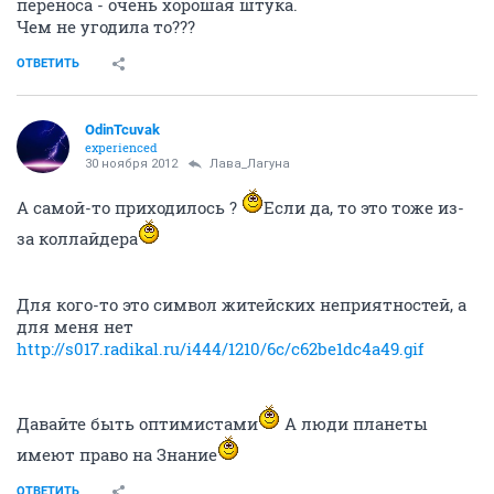
переноса - очень хорошая штука.
Чем не угодила то???
ОТВЕТИТЬ
OdinTcuvak
experienced
30 ноября 2012
Лава_Лагуна
А самой-то приходилось ?
Если да, то это тоже из-
за коллайдера
Для кого-то это символ житейских неприятностей, а
для меня нет
http://s017.radikal.ru/i444/1210/6c/c62be1dc4a49.gif
Давайте быть оптимистами
А люди планеты
имеют право на Знание
ОТВЕТИТЬ