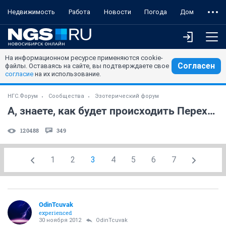
Недвижимость
Работа
Новости
Погода
Дом
На информационном ресурсе применяются cookie-
Согласен
файлы. Оставаясь на сайте, вы подтверждаете свое
согласие
на их использование.
НГС.Форум
Сообщества
Эзотерический форум
А, знаете, как будет происходить Переход?
120488
349
1
2
3
4
5
6
7
OdinTcuvak
experienced
30 ноября 2012
OdinTcuvak