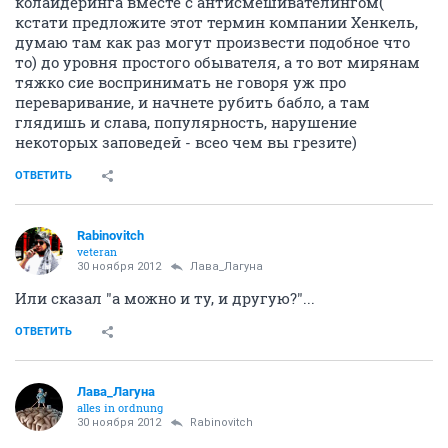
колайдеринга вместе с антисмешивателингом(
кстати предложите этот термин компании Хенкель,
думаю там как раз могут произвести подобное что
то) до уровня простого обывателя, а то вот мирянам
тяжко сие воспринимать не говоря уж про
переваривание, и начнете рубить бабло, а там
глядишь и слава, популярность, нарушение
некоторых заповедей - всео чем вы грезите)
ОТВЕТИТЬ
Rabinovitch
veteran
30 ноября 2012
Лава_Лагуна
Или сказал "а можно и ту, и другую?"...
ОТВЕТИТЬ
Лава_Лагуна
alles in ordnung
30 ноября 2012
Rabinovitch