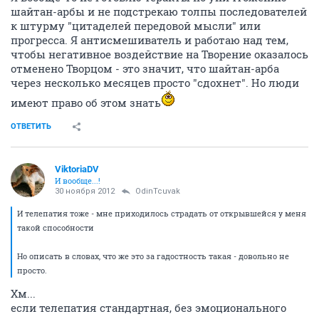
шайтан-арбы и не подстрекаю толпы последователей
к штурму "цитаделей передовой мысли" или
прогресса. Я антисмешиватель и работаю над тем,
чтобы негативное воздействие на Творение оказалось
отменено Творцом - это значит, что шайтан-арба
через несколько месяцев просто "сдохнет". Но люди
имеют право об этом знать
ОТВЕТИТЬ
ViktoriaDV
И вообще...!
30 ноября 2012
OdinTcuvak
И телепатия тоже - мне приходилось страдать от открывшейся у меня
такой способности
Но описать в словах, что же это за гадостность такая - довольно не
просто.
Хм...
если телепатия стандартная, без эмоционального