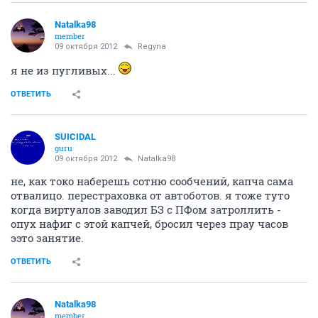
Natalka98
member
09 октября 2012
Regyna
я не из пугливых...
ОТВЕТИТЬ
SUICIDAL
guru
09 октября 2012
Natalka98
не, как токо наберешь сотню сообчений, капча сама
отвалицо. перестраховка от автоботов. я тоже туто
когда виртуалов заводил БЗ с ПФом затроллить -
опух нафиг с этой капчей, бросил через прау часов
ээто занятие.
ОТВЕТИТЬ
Natalka98
member