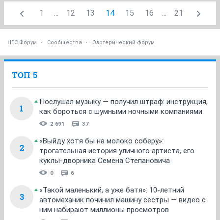
1
...
12
13
14
15
16
...
21
НГС.Форум
Сообщества
Эзотерический форум
ТОП 5
Послушал музыку — получил штраф: инструкция,
1
как бороться с шумными ночными компаниями
2 691
37
«Выйду хотя бы на молоко соберу»:
2
трогательная история уличного артиста, его
куклы-дворника Семена Степановича
0
6
«Такой маленький, а уже батя»: 10-летний
3
автомеханик починил машину сестры — видео с
ним набирают миллионы просмотров