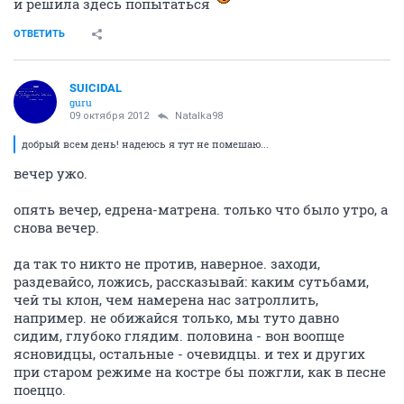
и решила здесь попытаться
ОТВЕТИТЬ
SUICIDAL
guru
09 октября 2012
Natalka98
добрый всем день! надеюсь я тут не помешаю...
вечер ужо.
опять вечер, едрена-матрена. только что было утро, а
снова вечер.
да так то никто не против, наверное. заходи,
раздевайсо, ложись, рассказывай: каким сутьбами,
чей ты клон, чем намерена нас затроллить,
например. не обижайся только, мы туто давно
сидим, глубоко глядим. половина - вон воопще
ясновидцы, остальные - очевидцы. и тех и других
при старом режиме на костре бы пожгли, как в песне
поеццо.