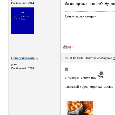
Сообщений: 7344
Да не, жрать то есть чО. Ну, к
Синий экран смерти
Прикосновение
10.08.12 13:32
Ответ на сообщение
R
guru
Сообщений: 8796
)))
с новосельицем нас
..нежный хруст корочки, аромат