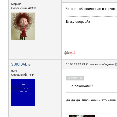
Марина
Сообщений: 41333
*стонет обессиленная в корчах,
Вяжу оверсайз
SUICIDAL
10.08.12 12:29
Ответ на сообщение
R
guru
Сообщений: 7344
В ответ на:
с плюшками?
да да да. плюшечки - это наше в