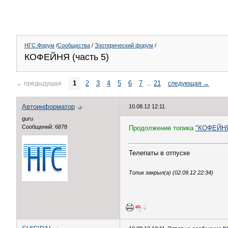
НГС.Форум
/
Сообщества
/
Эзотерический форум
/
КОФЕЙНЯ (часть 5)
1
2
3
4
5
6
7
..
21
←
предыдущая
следующая
→
Автоинформатор
10.08.12 12:11
guru
Сообщений: 6878
Продолжение топика
"КОФЕЙНЯ 
Телепаты в отпуске
Топик закрыл(а) (02.09.12 22:34)