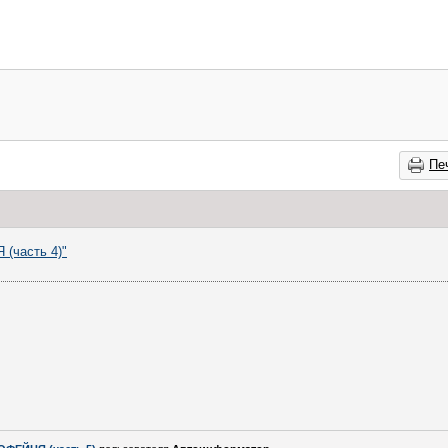
Пе
(часть 4)"