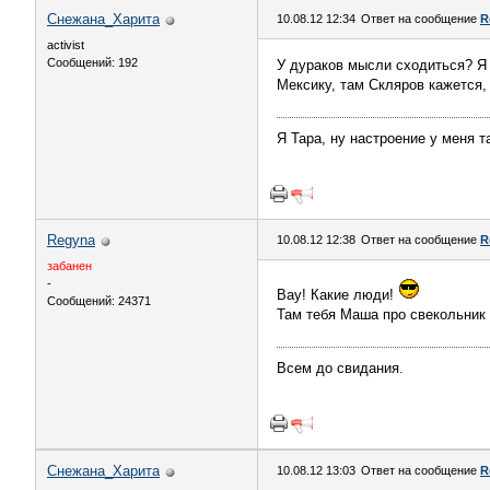
Снежана_Харита
10.08.12 12:34
Ответ на сообщение
R
activist
Сообщений: 192
У дураков мысли сходиться? Я
Мексику, там Скляров кажется, 
Я Тара, ну настроение у меня т
Regyna
10.08.12 12:38
Ответ на сообщение
R
забанен
-
Вау! Какие люди!
Сообщений: 24371
Там тебя Маша про свекольник
Всем до свидания.
Снежана_Харита
10.08.12 13:03
Ответ на сообщение
R