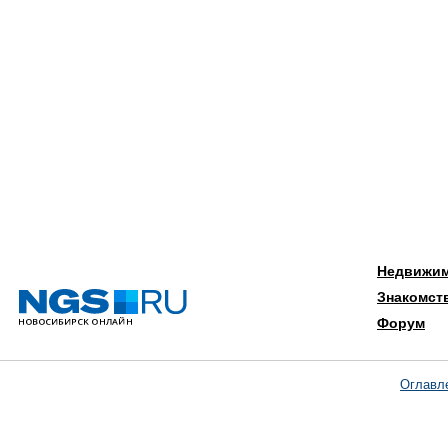
Недвижи
Знакомст
Форум
Оглавл