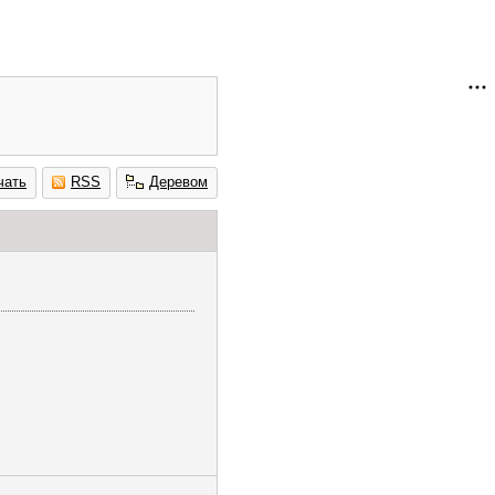
чать
RSS
Деревом