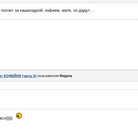
 ползет за кашаладкой, кофием, мате, чо дадут....
e: КОФЕЙНЯ (часть 5)
пользователя
Regyna
се)))))