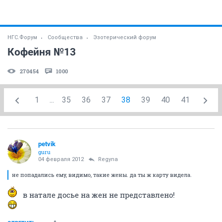
НГС.Форум
Сообщества
Эзотерический форум
Кофейня №13
270454
1000
1
...
35
36
37
38
39
40
41
petvik
guru
04 февраля 2012
Regyna
не попадались ему, видимо, такие жены. да ты ж карту видела.
в натале досье на жен не представлено!