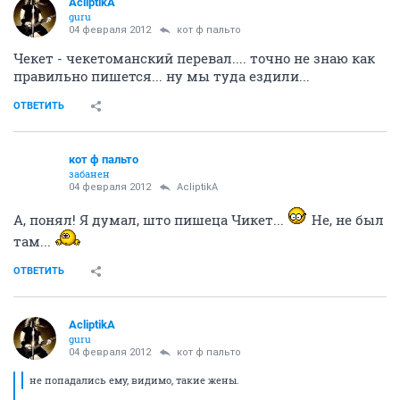
AcliptikA
guru
04 февраля 2012
кот ф пальто
Чекет - чекетоманский перевал.... точно не знаю как
правильно пишется... ну мы туда ездили...
ОТВЕТИТЬ
кот ф пальто
забанен
04 февраля 2012
AcliptikA
А, понял! Я думал, што пишеца Чикет...
Не, не был
там...
ОТВЕТИТЬ
AcliptikA
guru
04 февраля 2012
кот ф пальто
не попадались ему, видимо, такие жены.