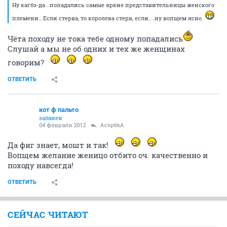
Ну кагбэ-да...попадались самые яркие представительницы женского
племени...Если стерва, то королева стерв, если....ну вопщем ясно.
Чёта походу не тока тебе одному попадались
Слушай а мы не об одних и тех же женщинах
говорим?
ОТВЕТИТЬ
кот ф пальто
забанен
04 февраля 2012
AcliptikA
Да фиг знает, мошт и так!
Вопщем желание женицо отбито оч. качественно и
походу навсегда!
ОТВЕТИТЬ
СЕЙЧАС ЧИТАЮТ