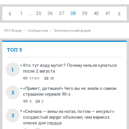
1
...
35
36
37
38
39
40
41
НГС.Форум
Сообщества
Эзотерический форум
ТОП 5
Кто тут воду мутит? Почему нельзя купаться
1
после 2 августа
17 411
28
«Привет, детишки!» Чего вы не знали о самом
2
страшном сериале 90-х
0
3
«Сначала — вены на ногах, потом — инсульт»:
3
сосудистый хирург объяснил, чем варикоз
опасен для сердца