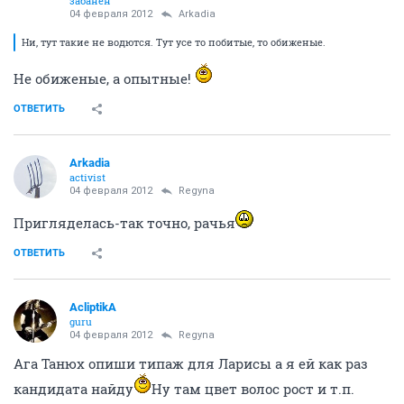
забанен
04 февраля 2012
Arkadia
Ни, тут такие не водются. Тут усе то побитые, то обиженые.
Не обиженые, а опытные!
ОТВЕТИТЬ
Arkadia
activist
04 февраля 2012
Regyna
Пригляделась-так точно, рачья
ОТВЕТИТЬ
AcliptikA
guru
04 февраля 2012
Regyna
Ага Танюх опиши типаж для Ларисы а я ей как раз
кандидата найду
Ну там цвет волос рост и т.п.