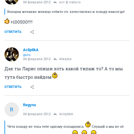
04 февраля 2012
кот ф пальто
Вопщем желание женицо отбито оч. качественно и походу навсегда!
+100500!!!!
ОТВЕТИТЬ
AcliptikA
guru
04 февраля 2012
Arkadia
Дак ты Ларис опиши хоть какой типаж то? А то мы
тута быстро найдем
ОТВЕТИТЬ
Regyna
R
-
04 февраля 2012
AcliptikA
Чёта походу не тока тебе одному попадались
Слушай а мы не об