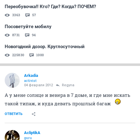
Переобувочка!! Кто? Где? Когда? ПОЧЕМ?
3363
57
Посоветуйте мобилу
8731
94
Новогодний дозор. Круглосуточный
225830
1000
Arkadia
activist
04 февраля 2012
Regyna
А у мене солнце и венера в 7 доме, и где мне искать
такой типаж, и куда девать прошлый багаж
ОТВЕТИТЬ
AcliptikA
guru