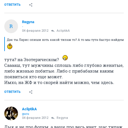
ОТВЕТИТЬ
Regyna
R
-
04 февраля 2012
AcliptikA
Дак ты Ларис опиши хоть какой типаж то? А то мы тута быстро найдем
тута? на Эзотерическом?
Сааааш, тут мужчины сплошь либо глубоко женатые,
либо жизнью побитые. Либо с прибабахом каким
появиться кто еще может.
Имхо, на ЖФ и то скорей найти можно, чем здесь.
ОТВЕТИТЬ
AcliptikA
guru
04 февраля 2012
Regyna
Дык я не про форум, а ваще про весь инет, щас типаж