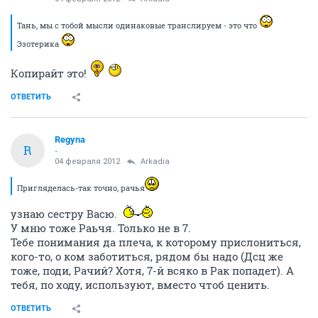
Тань, мы с тобой мысли одинаковые транслируем - это что
Эзотерика
Копирайт это!
ОТВЕТИТЬ
Regyna
R
-
04 февраля 2012
Arkadia
Пригляделась-так точно, рачья
узнаю сестру Васю.
У мню тоже Раьчя. Только не в 7.
Тебе понимания да плеча, к которому прислониться,
кого-то, о ком заботиться, рядом бы надо (Дсц же
тоже, поди, Рачий? Хотя, 7-й всяко в Рак попадет). А
тебя, по ходу, используют, вместо чтоб ценить.
ОТВЕТИТЬ