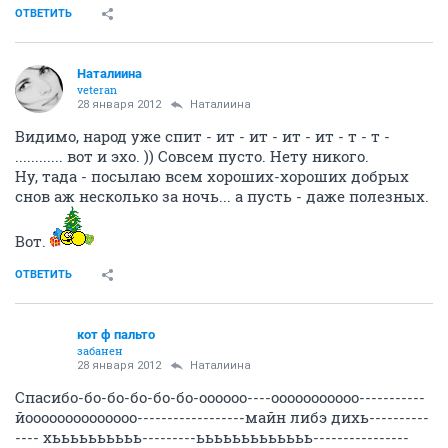
ОТВЕТИТЬ
Наталиина
veteran
28 января 2012
Наталиина
Видимо, народ уже спит - ит - ит - ит - ит - т - т -
............ вот и эхо. )) Совсем пусто. Нету никого.
Ну, тада - посылаю всем хороших-хороших добрых
снов аж несколько за ночь... а пусть - даже полезных.
Вот.
ОТВЕТИТЬ
кот ф пальто
забанен
28 января 2012
Наталиина
Спасибо-бо-бо-бо-бо-бо-оооооо----ооооооооооо-----------
йоооооооооооооо------------------майн либэ дихь----------
---- хьььььььььь---------ььььььььььььь----------------