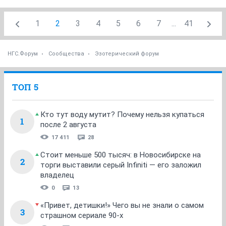
1
2
3
4
5
6
7
...
41
НГС.Форум
Сообщества
Эзотерический форум
ТОП 5
Кто тут воду мутит? Почему нельзя купаться
1
после 2 августа
17 411
28
Стоит меньше 500 тысяч: в Новосибирске на
2
торги выставили серый Infiniti — его заложил
владелец
0
13
«Привет, детишки!» Чего вы не знали о самом
3
страшном сериале 90-х