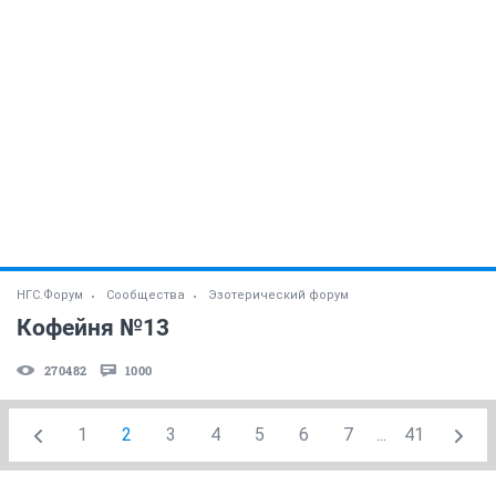
НГС.Форум
Сообщества
Эзотерический форум
Кофейня №13
270482
1000
1
2
3
4
5
6
7
...
41