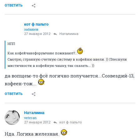
ОТВЕТИТЬ
кот ф пальто
забанен
27 января 2012
Наталиина
НПП
Как кофейчанефорумчане поживают?..
Смотрю, странную счетную систему в кофейню ввели. )) Плеснули
мистичности в кофейную чашку, так сказать... ))
да вопщем-то фсё логично получается...Созвездий-13,
кофеен-тож...
ОТВЕТИТЬ
Наталиина
veteran
27 января 2012
кот ф пальто
Нда. Логика железная.