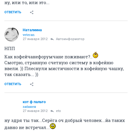
ну, или то, или это...
ОТВЕТИТЬ
Наталиина
veteran
27 января 2012
Автоинформатор
НПП
Как кофейчанефорумчане поживают?..
Смотрю, странную счетную систему в кофейню
ввели. )) Плеснули мистичности в кофейную чашку,
так сказать... ))
ОТВЕТИТЬ
кот ф пальто
забанен
27 января 2012
eto
ну здря ты так...Серёга оч добрый человек...йа таких
давно не встречал...