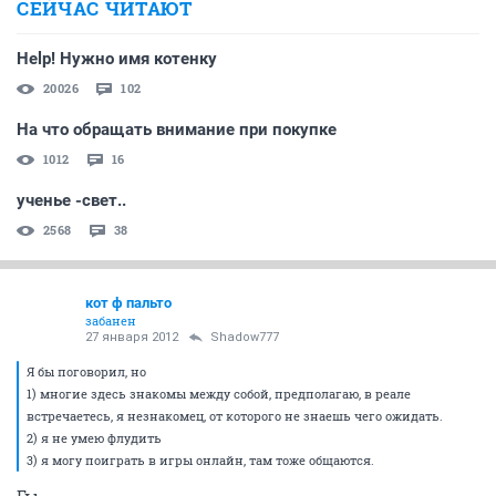
СЕЙЧАС ЧИТАЮТ
Help! Нужно имя котенку
20026
102
На что обращать внимание при покупке
1012
16
ученье -свет..
2568
38
кот ф пальто
забанен
27 января 2012
Shadow777
Я бы поговорил, но
1) многие здесь знакомы между собой, предполагаю, в реале
встречаетесь, я незнакомец, от которого не знаешь чего ожидать.
2) я не умею флудить
3) я могу поиграть в игры онлайн, там тоже общаются.
Гы.