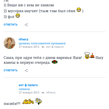
1) Ваще ни с кем не знаком
2) мусорка научит (тыж там был сёня
)
3) фсё
ОТВЕТИТЬ
nfnecz
уровень пользователя превышен
27 января 2012
кот ф пальто
Саша, пря здря тебя с днем варенья Яши! :
Яшу
канеш в первую очередь.
ОТВЕТИТЬ
кот ф пальто
забанен
27 января 2012
nfnecz
пасиба!!!!