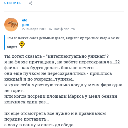
ОТВЕТИТЬ
eto
guru
27 января 2012
кот ф пальто
Там те йожиг совет дельный давал, видела? ну пра тибе нада а он не
видит.
ты хотел сказать - "интеллектуально унижал"?
я на флэхе притащила , на работе пересохраняла...22
файла - как будто делать больше нечего....
они еще пучком не пересохранялись - пришлось
каждый и по очереди...тупизм..
я хуже себя чувствую только когда у меня фара одна
не горит...
или когда посреди площади Маркса у меня бензин
кончился один раз...
их еще отсмотреть все нужно и в правильном
порядке поставить..
а хочу в ванну и спать до обеда...