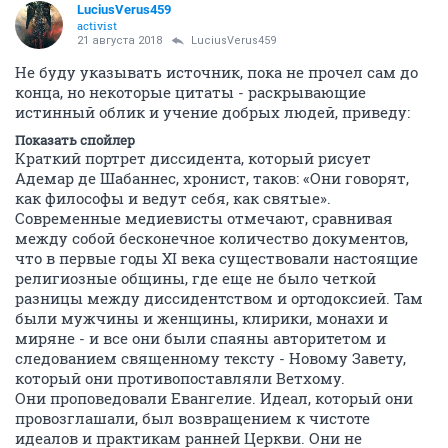
LuciusVerus459
activist
21 августа 2018
LuciusVerus459
Не буду указывать источник, пока не прочел сам до
конца, но некоторые цитаты - раскрывающие
истинный облик и учение добрых людей, приведу:
Показать спойлер
Краткий портрет диссидента, который рисует
Адемар де Шабаннес, хронист, таков: «Они говорят,
как философы и ведут себя, как святые».
Современные медиевисты отмечают, сравнивая
между собой бесконечное количество документов,
что в первые годы XI века существовали настоящие
религиозные общины, где еще не было четкой
разницы между диссидентством и ортодоксией. Там
были мужчины и женщины, клирики, монахи и
миряне - и все они были спаяны авторитетом и
следованием священному тексту - Новому Завету,
который они противопоставляли Ветхому.
Они проповедовали Евангелие. Идеал, который они
провозглашали, был возвращением к чистоте
идеалов и практикам ранней Церкви. Они не