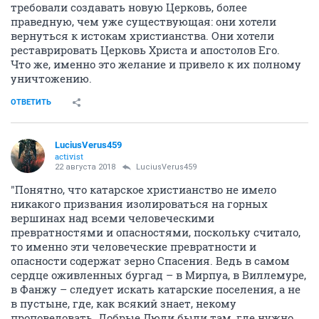
требовали создавать новую Церковь, более
праведную, чем уже существующая: они хотели
вернуться к истокам христианства. Они хотели
реставрировать Церковь Христа и апостолов Его.
Что же, именно это желание и привело к их полному
уничтожению.
ОТВЕТИТЬ
LuciusVerus459
activist
22 августа 2018
LuciusVerus459
"Понятно, что катарское христианство не имело
никакого призвания изолироваться на горных
вершинах над всеми человеческими
превратностями и опасностями, поскольку считало,
то именно эти человеческие превратности и
опасности содержат зерно Спасения. Ведь в самом
сердце оживленных бургад – в Мирпуа, в Виллемуре,
в Фанжу – следует искать катарские поселения, а не
в пустыне, где, как всякий знает, некому
проповедовать. Добрые Люди были там, где нужно