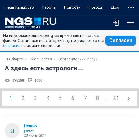
Недвижимость
Работа
Новости
Погода
Дом
На информационном ресурсе применяются cookie-
Согласен
файлы. Оставаясь на сайте, вы подтверждаете свое
согласие
на их использование.
НГС.Форум
Сообщества
Эзотерический форум
А здесь есть астрологи...
475159
1000
1
2
3
4
5
6
7
8
...
21
Нежно
Н
junior
23 июня 2011