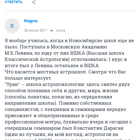
ОТВЕТИТЬ
Regyna
R
-
26 июня 2011
nusja
Я вообще училась, когда в Новосибирске школ еще не
было. Поступала в Московскую Академию
М.Б.Левина, по ходу от них ВШКА (Высшая школа
Классической Астрологии) отпочковалась: 1 курс в
итоге был у Левина, остальное в ВШКА.
Что касается местных астрошкол. Смотря что Вас
больше интересует.
"Уран" -- школа астропсихологии: здесь синтез двух
способов познания себя и других, мира, жизни
(способы понятны, полагаю, из определения
направления школы). Помимо собственных
специалистов, с лекциями и семинарами нередко
приезжают и общепризнанные в среде
профессионалов мэтры, буквально вчера и сегодня с
очередным семинаром был Константин Дараган
(один из лучших, на мой взгляд, астрологов на