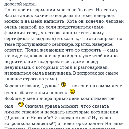
дорогой идем.
Полезной информации много не бывает. Но, если у
Вас остались какие-то вопросы по теме, наверное,
можно и на мейл написать. Хоть он, конечно, человек
очень занятой, но, если представиться (имя-
фамилия-город, у него же данные есть, кому
сертификаты выдавал) и сказать, что это вопросы по
теме прослушанного семинара, кратко, наверное,
ответит. (Толпа желающих что-то спросить -- сама
же видели, какая; я в первый день уже чтоб лично
подойти с ним поздороваться, даже перед
девушками, с которыми стоял и разговаривал,
извиниться была вынуждена. В вопросах же самое
главное строго по теме)
Хорошо сказали, "душка"
-- но если на самом деле
очень обаятельный человек.
Вообще, у меня вчера прямо день комплиментов
был.
Сначала урвала момент, чтоб сказать
личное спасибо и передать некоторые восхищения
("Дараган в Новосибе? И народа много? Ну, ваша
астрошкола молодцы!") от некоторых коллег Наталье