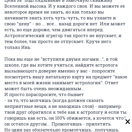
Цена за "подглядывание в замочную скважину"
Вселенной высока. И у каждого своя. И вы можете ее
некоторое время не знать, но как только вы
начинаете знать хоть чуть-чуть, то вы узнаете и
свою "цену" - но ... все... назад дороги нет. Или может
есть, но еще дороже, чем двигаться вперед.
Астрологический эгрегор так просто не впускает, и
тем более, так просто не отпускает. Круче него
только Инь.
Пока вы еще не "вступили двумя ногами...", в той
школе, где вы хотите учиться, найдите астролога
вызывающего доверие именно у вас - попросите
посмотреть вашу натальную карту на предмет "какое
место в моей жизни занимает астрология". Ответ
может быть очень неожиданным...
И просто пораспросите, что бывает
- за то, что молчишь (когда должен сказать
неприятные вещи, а не находишь слов) - например:
твой друг обратился к тебе как к астрологу и если ты
говоришь как есть, он 100% обижается, а хочется чтоб
он остался другом... Промолчишь - прилетить.
Но один раз обязательно промолчишь...получишь.