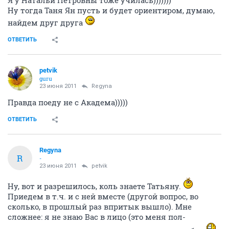
Я у Натальи Петровны тоже училась)))))))
Ну тогда Таня Ян пусть и будет ориентиром, думаю,
найдем друг друга
ОТВЕТИТЬ
petvik
guru
23 июня 2011
Regyna
Правда поеду не с Академа)))))
ОТВЕТИТЬ
Regyna
R
-
23 июня 2011
petvik
Ну, вот и разрешилось, коль знаете Татьяну.
Приедем в т.ч. и с ней вместе (другой вопрос, во
сколько, в прошлый раз впритык вышло). Мне
сложнее: я не знаю Вас в лицо (это меня пол-