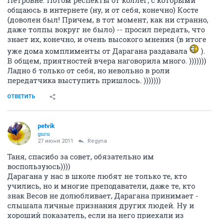
Петровне. Потом респекты от коллег, с которыми
общаюсь в интернете (ну, и от себя, конечно) Косте
(доволен был! Причем, в тот момент, как ни странно,
даже толпы вокруг не было) -- просил передать, что
знает их, конечно, и очень высокого мнения (в итоге
уже дома комплименты от Дарагана раздавала
).
В общем, приятностей вчера наговорила много. )))))))
Ладно б только от себя, но невольно в роли
передатчика выступить пришлось. )))))))
ОТВЕТИТЬ
petvik
guru
27 июня 2011
Regyna
Таня, спасибо за совет, обязательно им
воспользуюсь))))
Дарагана у нас в школе любят не только те, кто
учились, но и многие преподаватели, даже те, кто
знак Весов не долюбливает, Дарагана принимает -
слышала личные признания других людей. Ну и
хороший показатель, если на него приехали из