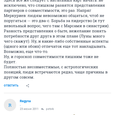
Здесь все же следует с натальных карт начать: не
исключено, что слишком разнятся представления
партнеров о совместимости, это раз. Напряг
Меркуриев: людям невозможно общаться, чтоб не
поругаться -- это два-с. Борьба за лидерство (и тут
невольный вопрос, чего там с Марсами в синастрии).
Разность представления о быте, нежелание понять
потребности друг друга в этом плане (Луны много
чего скажут). Ну, и какие-либо собственные аспекты
(одного или обоих) отпечаток еще тот накладывать.
Возможно, еще что-то.
Ну, и гороскоп совместимости лишним тоже не
будет.
Полностью несовместимые, с астрологических
позиций, люди встречаются редко, чаще причины в
другом совсем.
ОТВЕТИТЬ
Regyna
R
-
23 июня 2011
petvik