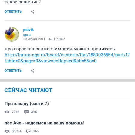
такое решение?
ОТВЕТИТЬ
petvik
guru
23 июня 2011
Нежно
про гороскоп совместимости можно прочитать:
http://forum.ngs.ru/board/esoteric/flat/1880036554/part/1?
table=0&page=0&view=collapsed&sb=5&o=0
ОТВЕТИТЬ
СЕЙЧАС ЧИТАЮТ
Про засаду (часть 7)
7246
396
пёс Аче - надеемся на вашу помощь!
88094
366