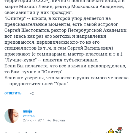
территории б.СССР), лично я полна впечатлений; а в
марте Михаил Левин, ректор Московской Академии,
свои занятия у них проводил.
"Юпитер" -- школа, в которой упор делается на
предсказательные моменты, есть такой астролог
Сергей Шестопалов, ректор Петербургской Академии,
вот здесь как раз его методы и направления
преподаются, периодически кто-то из его
специалистов (в т..ч. и сам Сергей Васильевич)
приезжают (с семинарами, мастер-классами и т.д.).
"Лучше-хуже" -- понятия субъективные.
Если Вы полагаете, что все в жизни предопределено,
то Вам лучше в "Юпитер".
Если же уверены, что многое в руках самого человека
-- предпочтительней "Уран".
ОТВЕТИТЬ
nusja
veteran
27 июня 2011
Regyna