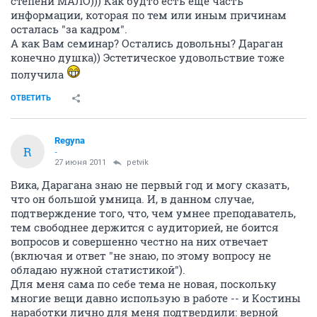
степени МАЛО))) Как будто есть еще часть
информации, которая по тем или иным причинам
осталась "за кадром".
А как Вам семинар? Остались довольны? Дараган
конечно душка)) Эстетическое удовольствие тоже
получила
ОТВЕТИТЬ
Regyna
R
-
27 июня 2011
petvik
Вика, Дарагана знаю не первый год и могу сказать,
что он большой умница. И, в данном случае,
подтверждение того, что, чем умнее преподаватель,
тем свободнее держится с аудиторией, не боится
вопросов и совершенно честно на них отвечает
(включая и ответ "не знаю, по этому вопросу не
обладаю нужной статистикой").
Для меня сама по себе тема не новая, поскольку
многие вещи давно использую в работе -- и Костины
наработки лично для меня подтвердили: верной