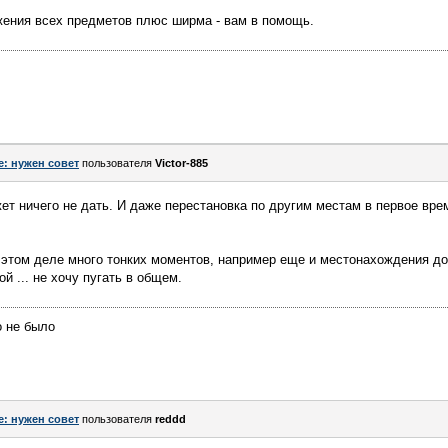
жения всех предметов плюс ширма - вам в помощь.
e: нужен совет
пользователя
Victor-885
т ничего не дать. И даже перестановка по другим местам в первое вре
этом деле много тонких моментов, например еще и местонахождения до
й ... не хочу пугать в общем.
о не было
e: нужен совет
пользователя
reddd