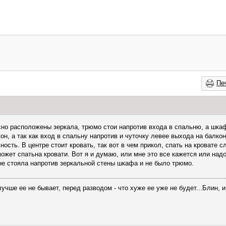
Пе
сно расположены зеркала, трюмо стои напротив входа в спальню, а шкаф
он, а так как вход в спальну напротив и чуточку левее выхода на балко
ность. В центре стоит кровать, так вот в чем прикол, спать на кровате 
ожет спатьна кровати. Вот я и думаю, или мне это все кажется или над
не стояла напротив зеркальной стены шкафа и не было трюмо.
учше ее не бывает, перед разводом - что хуже ее уже не будет...Блин, 