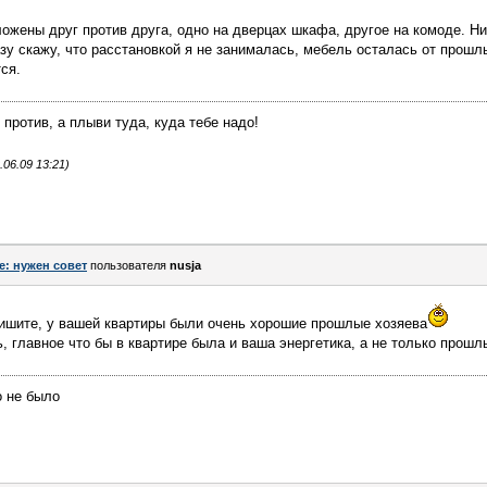
ложены друг против друга, одно на дверцах шкафа, другое на комоде. Ни
зу скажу, что расстановкой я не занималась, мебель осталась от прошл
ся.
против, а плыви туда, куда тебе надо!
06.09 13:21)
e: нужен совет
пользователя
nusja
 пишите, у вашей квартиры были очень хорошие прошлые хозяева
, главное что бы в квартире была и ваша энергетика, а не только прошл
о не было