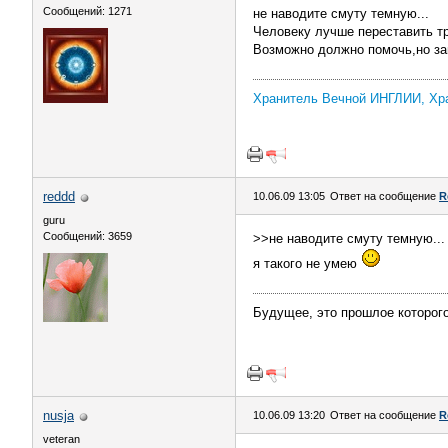
Сообщений: 1271
не наводите смуту темную...
Человеку лучше переставить тр
Возможно должно помочь,но за
Хранитель Вечной ИНГЛИИ, Хр
reddd
10.06.09 13:05
Ответ на сообщение
R
guru
Сообщений: 3659
>>не наводите смуту темную...
я такого не умею
Будущее, это прошлое которог
nusja
10.06.09 13:20
Ответ на сообщение
R
veteran