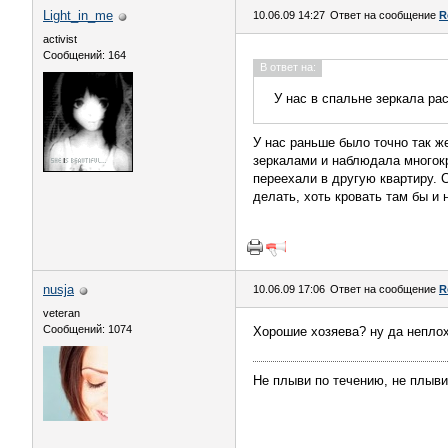
Light_in_me
10.06.09 14:27
Ответ на сообщение
R
activist
Сообщений: 164
В ответ на:
У нас в спальне зеркала ра
У нас раньше было точно так ж
зеркалами и наблюдала многокр
переехали в другую квартиру. 
делать, хоть кровать там бы и 
nusja
10.06.09 17:06
Ответ на сообщение
R
veteran
Сообщений: 1074
Хорошие хозяева? ну да неплохи
Не плыви по течению, не плыви 