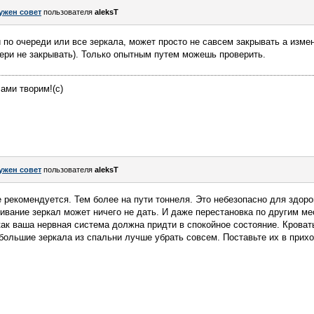
ужен совет
пользователя
aleksT
 по очереди или все зеркала, может просто не савсем закрывать а измен
ери не закрывать). Только опытным путем можешь проверить.
ами творим!(c)
ужен совет
пользователя
aleksT
е рекомендуется. Тем более на пути тоннеля. Это небезопасно для здоро
вание зеркал может ничего не дать. И даже перестановка по другим ме
 как ваша нервная система должна придти в спокойное состояние. Кроват
большие зеркала из спальни лучше убрать совсем. Поставьте их в прих