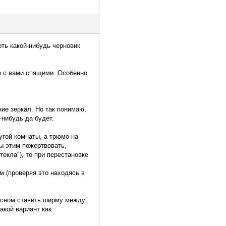
оть какой-нибудь черновик
ее с вами спящими. Особенно
ние зеркал. Но так понимаю,
-нибудь да будет.
угой комнаты, а трюмо на
бы этим пожертвовать,
текла"), то при перестановке
м (проверяя это находясь в
 сном ставить ширму между
акой вариант как