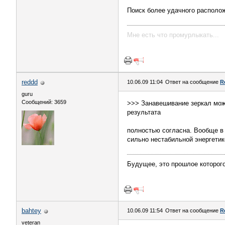
Поиск более удачного располо
Мне есть что промурлыкать...
reddd
10.06.09 11:04
Ответ на сообщение
R
guru
Сообщений: 3659
>>> Занавешивание зеркал може
результата
полностью согласна. Вообще в 
сильно нестабильной энергетико
Будущее, это прошлое которог
bahtey
10.06.09 11:54
Ответ на сообщение
R
veteran