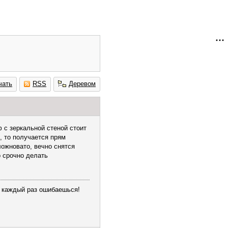
чать
RSS
Деревом
 с зеркальной стеной стоит
н, то получается прям
сложновато, вечно снятся
о срочно делать
и каждый раз ошибаешься!