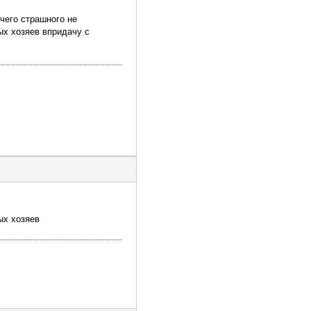
чего страшного не
ых хозяев впридачу с
ых хозяев