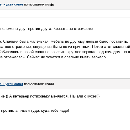
e: нужен совет
пользователя
nusja
сположены друг против друга. Кровать не отражается.
е. Спальня была маленькая, мебель по другому нельзя было поставить.
атное отражение, ощущения были не из приятных. Потом этот спальный
Собиралась в новой спальне повесить круглое зеркало над комодом, но 
не отражалась. Сейчас не хочется в спальне иметь зеркало.
e: нужен совет
пользователя
reddd
е )) А интерьер потихоньку меняется. Начали с кухни))
против, а плыви туда, куда тебе надо!