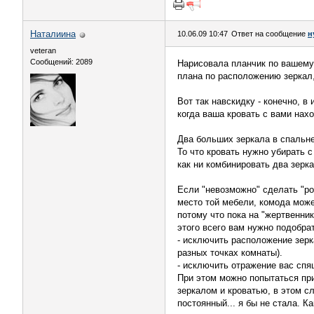
Наталиина
10.06.09 10:47
Ответ на сообщение
н
veteran
Сообщений: 2089
Нарисовала планчик по вашему 
плана по расположению зеркал,
Вот так навскидку - конечно, 
когда ваша кровать с вами нахо
Два больших зеркала в спальне 
То что кровать нужно убирать с
как ни комбинировать два зерка
Если "невозможно" сделать "ро
место той мебели, комода может
потому что пока на "жертвенник
этого всего вам нужно подобр
- исключить расположение зерк
разных точках комнаты).
- исключить отражение вас спя
При этом можно попытаться пр
зеркалом и кроватью, в этом с
постоянный... я бы не стала. К