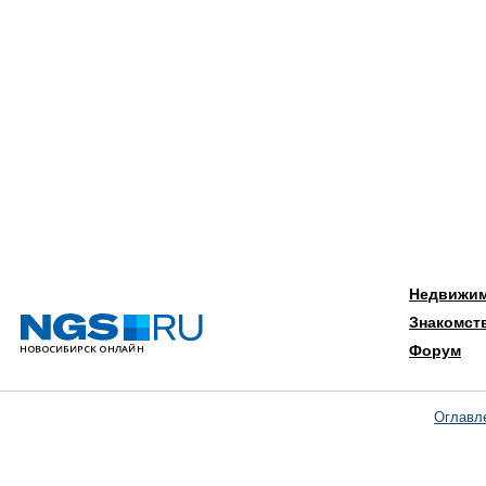
Недвижи
Знакомст
Форум
Оглавл