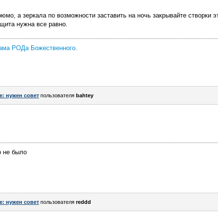
юмо, а зеркала по возможности заставить на ночь закрывайте створки э
щита нужна все равно.
ама РОДа Божественного.
e: нужен совет
пользователя
bahtey
о не было
e: нужен совет
пользователя
reddd