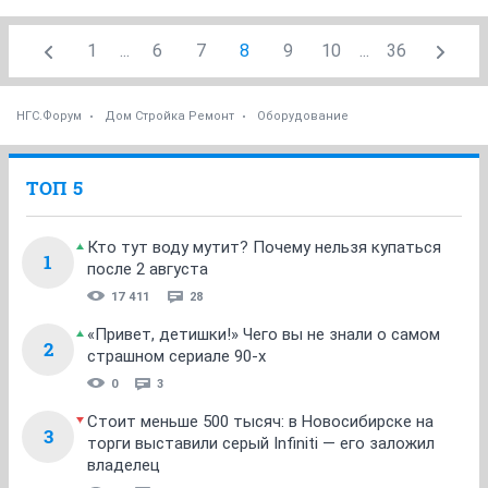
1
...
6
7
8
9
10
...
36
НГС.Форум
Дом Стройка Ремонт
Оборудование
ТОП 5
Кто тут воду мутит? Почему нельзя купаться
1
после 2 августа
17 411
28
«Привет, детишки!» Чего вы не знали о самом
2
страшном сериале 90-х
0
3
Стоит меньше 500 тысяч: в Новосибирске на
3
торги выставили серый Infiniti — его заложил
владелец