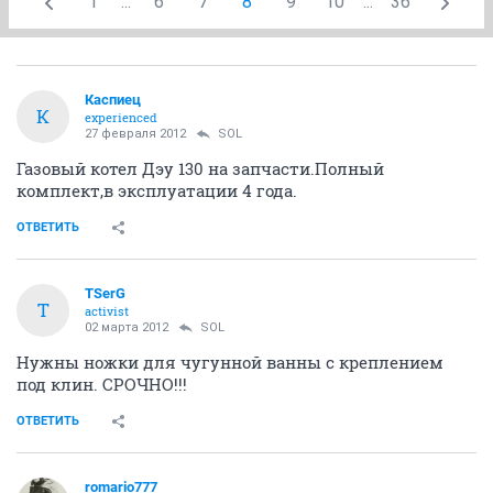
1
...
6
7
8
9
10
...
36
Каспиец
К
experienced
27 февраля 2012
SOL
Газовый котел Дэу 130 на запчасти.Полный
комплект,в эксплуатации 4 года.
ОТВЕТИТЬ
TSerG
T
activist
02 марта 2012
SOL
Нужны ножки для чугунной ванны с креплением
под клин. СРОЧНО!!!
ОТВЕТИТЬ
romario777