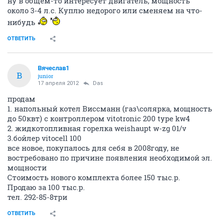
ну в общем-то интересует двигатель, мощность
около 3-4 л.с. Куплю недорого или сменяем на что-
нибудь
ОТВЕТИТЬ
Вячеслав1
В
junior
17 апреля 2012
Das
продам
1. напольный котел Виссманн (газ\солярка, мощность
до 50квт) с контроллером vitotronic 200 type kw4
2. жидкотопливная горелка weishaupt w-zg 01/v
3.бойлер vitocell 100
все новое, покупалось для себя в 2008году, не
востребовано по причине появления необходимой эл.
мощности
Стоимость нового комплекта более 150 тыс.р.
Продаю за 100 тыс.р.
тел. 292-85-8три
ОТВЕТИТЬ