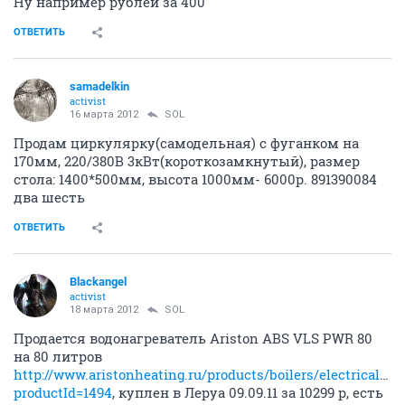
Ну например рублей за 400
ОТВЕТИТЬ
samadelkin
activist
16 марта 2012
SOL
Продам циркулярку(самодельная) с фуганком на
170мм, 220/380В 3кВт(короткозамкнутый), размер
стола: 1400*500мм, высота 1000мм- 6000р. 891390084
два шесть
ОТВЕТИТЬ
Blackangel
activist
18 марта 2012
SOL
Продается водонагреватель Ariston ABS VLS PWR 80
на 80 литров
http://www.aristonheating.ru/products/boilers/electrical_ac
productId=1494
, куплен в Леруа 09.09.11 за 10299 р, есть