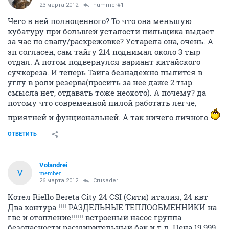
23 марта 2012
hummer#1
Чего в ней полноценного? То что она меньшую
кубатуру при большей усталости пильщика выдает
за час по свалу/раскрежовке? Устарела она, очень. А
зп согласен, сам тайгу 214 поднимал около 3 тыр
отдал. А потом подвернулся вариант китайского
сучкореза. И теперь Тайга безнадежно пылится в
углу в роли резерва(просить за нее даже 2 тыр
смысла нет, отдавать тоже неохото). А почему? да
потому что современной пилой работать легче,
приятней и фунциональней. А так ничего личного
ОТВЕТИТЬ
Volandrei
V
member
26 марта 2012
Crusader
Котел Riello Bereta City 24 CSI (Сити) италия, 24 квт
Два контура !!!! РАЗДЕЛЬНЫЕ ТЕПЛООБМЕННИКИ на
гвс и отопление!!!!!! встроеный насос группа
безопасности расширительный бак и т.д. Цена 19.999