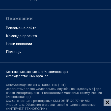
Адрес редакции: 630099, Россия, Новосибирск, ул. Ленина, д. 12,
6 этаж, телефон 8 (383) 212-52-52, 8 (923) 157-00-00
(круглосуточно)
Электронный адрес редакции:
ngs@shkulev.ru
Контактные данные для Роскомнадзора и государственных
органов:
juristnsk@shkulev.ru
Техподдержка:
help@shkulev.ru
, 8 (800) 200-03-83 (доб.3)
Разработка — ООО «Интернет Технологии»