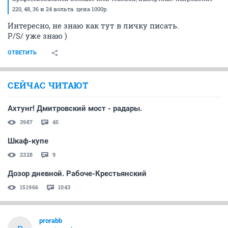
17 октября 2019
SOL
Продам электрорубанок Интерскол, б/у один раз, с
доками, 2000₽, 8и983и1389074
Показать спойлер
ОТВЕТИТЬ
Skai86
S
junior
30 октября 2019
SOL
Дорого, на постоянной основе покупаю ВСЕ
пленочные и ВСЕ твердые полимерные отходы ПВД,
ПНД, стрейч-пленка, ПЭТ, ПВХ, ПЭТ, ПС. Грязные и
чистые. Пленка, мешки, биг-беги, брак производства,
высечка, канистры, бочки, ящики, магазинный сбор,
отходы стрейч-пленки.
ОТВЕТИТЬ
Upjohn
универсальный маньяк