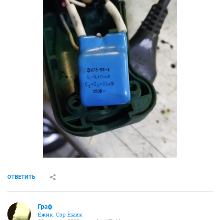
профессиональной поломоечной техники, импортные. напряжение
220, 48, 36 и 24 вольта. цена 1000р.
Интересно, не знаю как тут в личку писать.
P/S/ уже знаю )
ОТВЕТИТЬ
СЕЙЧАС ЧИТАЮТ
Ахтунг! Дмитровский мост - радары.
3987
45
Шкаф-купе
2328
9
Дозор дневной. Рабоче-Крестьянский
151966
1043