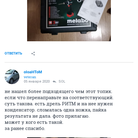
Ценник у них известен. По пути я могу заехать еще в
пару других приемок чисто для сравнения цен -
бывает там и сдаюсь не доезжая. А вот так как вы
сейчас предлагаете - не интересно.
ОТВЕТИТЬ
Skai86
S
junior
01 ноября 2019
Upjohn
Возможно они являются прекупами, и забирают все
по низким ценам. Так как переработчику важно какие
отходы он забирает.
Хорошего Вам дня!
ОТВЕТИТЬ
yabka
Y
junior
26 декабря 2019
dwadzatka
имеются двигателя с воздушных помп-пылесосов от