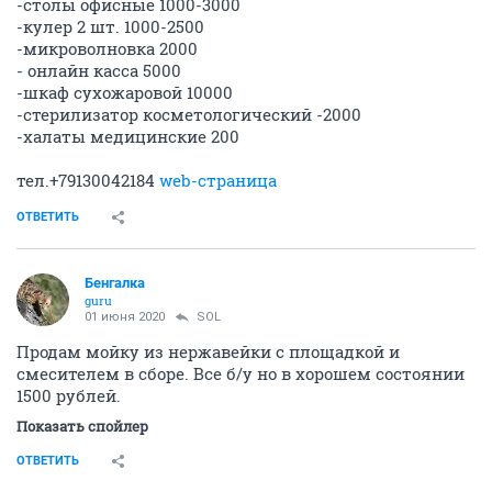
ОТВЕТИТЬ
Crusader
old hamster
22 апреля 2020
SOL
Сдам бетономешалку в аренду, 120 литров 220В, 400р
сутки залог 10000. Забор/доставка арендатора.
ОТВЕТИТЬ
Двасыночкаидочка
junior
29 апреля 2020
SOL