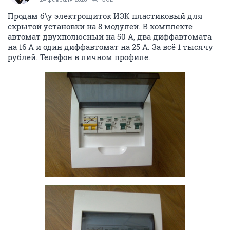
ОТВЕТИТЬ
prorabb
P
experienced
08 февраля 2020
prorabb
не актуально.
ОТВЕТИТЬ