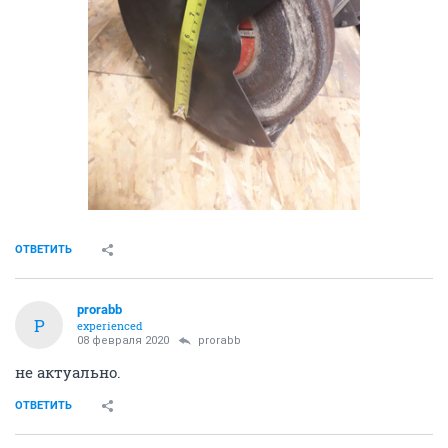
Ёжик. Сэр Ёжик
08 января 2020
oIoaHToM
https://www.elitan.ru/price/item211238773
ОТВЕТИТЬ
prorabb
P
experienced
11 января 2020
SOL
лазерный дальномер sw-t4s, да 40 м. 1000 р.
оптический нивелир sndway sw-c32. 4000 р.