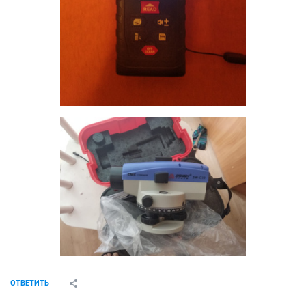
ОТВЕТИТЬ
oIoaHToM
veteran
05 января 2020
SOL
не нашел более подходящего чем этот топик.
если что перенаправьте на соответствующий.
суть такова. есть дрель РИТМ и на нее нужен
конденсатор. сломалась одна ножка, пайка
результата не дала. фото прилагаю.
может у кого есть такой.
за ранее спасибо.