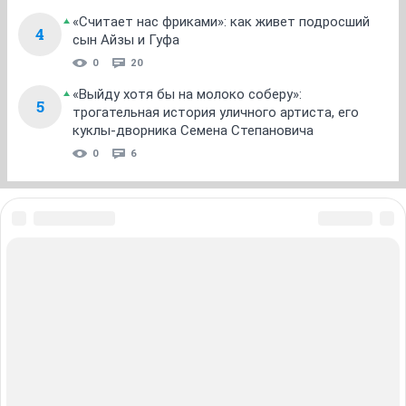
оборудование и мебель
- Аппарат УЗИ ULTRASONIX б/у, в наличии 4 датчика
90 000р,
- кресло гинекологическое 7000
- кресло косметологическое 10 000
- стулья офисные 6 шт, 600
- аппарат ЭКГ 15000
- лампа бактерицидная перекатная 15000
- тонометры 3 шт. 1000
- ширма 2 шт. 1000
- принтер МФУ - 5000
- шкаф со стеклянными дверцами - 7000
- шкаф металлический для мед препаратов - 7000
- кресло офисное 6000
- столик манипуляционный 4 шт. 2000
- кушетка 3 шт 3000
- кушетка массажная не раскладная - 7000
- весы 500
- лампа бестеневая 2 шт 4000
- лампа косметологическая - 4000
- негатоскоп 1500
- стационарный пк 2000
- ширма 2шт 1000