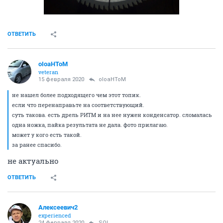
prorabb
P
experienced
12 января 2020
prorabb
лазерный дальномер sw-t4s продан.
ОТВЕТИТЬ
alexm780xx
A
junior
29 января 2020
SOL
Ищю защитные кожухи для наждака под 250 круг.
Может завалялись у кого