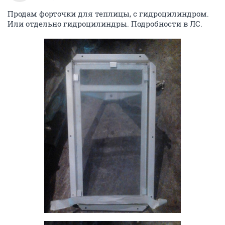
ОТВЕТИТЬ
oIoaHToM
veteran
15 февраля 2020
oIoaHToM
не нашел более подходящего чем этот топик.
если что перенаправьте на соответствующий.
суть такова. есть дрель РИТМ и на нее нужен конденсатор. сломалась
одна ножка, пайка результата не дала. фото прилагаю.
может у кого есть такой.
за ранее спасибо.
не актуально
ОТВЕТИТЬ
Алексеевич2
experienced