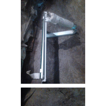
24 февраля 2020
SOL
Продам б\у электрощиток ИЭК пластиковый для
скрытой установки на 8 модулей. В комплекте
автомат двухполюсный на 50 А, два диффавтомата
на 16 А и один диффавтомат на 25 А. За всё 1 тысячу
рублей. Телефон в личном профиле.