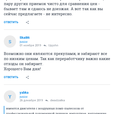
НГС.Форум
Дом Стройка Ремонт
Оборудование
Доска объявлений
776471
882
1
...
30
31
32
33
34
35
36
порядок
П
junior