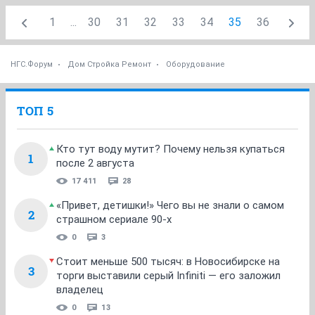
Куплю бетономешалку минимального размера( хотя
не знаю какой минимальный) примерно на пару
ведер( бывают такие?) б/у.
ОТВЕТИТЬ
aonmaster
A
v.i.p.
06 мая 2020
SOL
Куплю лазерный дальномер UNIT UT-390B, без плюса
(не 390B+).
Очень надо, у кого есть - вы себе новый такого же
класса возьмёте)
ОТВЕТИТЬ
Антон1212850
А
junior
28 мая 2020
SOL
В связи с закрытием медицинского центра продам