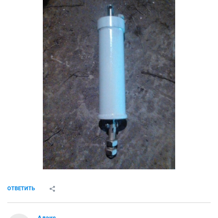
ОТВЕТИТЬ
Алексеевич2
experienced
24 февраля 2020
SOL
Продам 2 двухполюсные гребёнки ИЭК для
электрощитов на 63 А длиной по метру каждая . За
обе 500р.
ОТВЕТИТЬ
Адэкс
А
junior