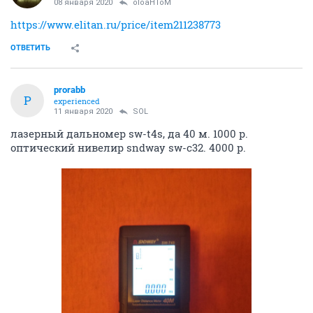
prorabb
P
experienced
28 декабря 2019
SOL
Перфоратор Makita HR2450, б/у года 4-5, работает
идеально. 3000.
Шуруповерт Metabo BS 12 NiCd. Куплен в апреле 2019, с
кейсом, все отлично работает. С кейсом и 2
батареями, зарядкой. 3500.