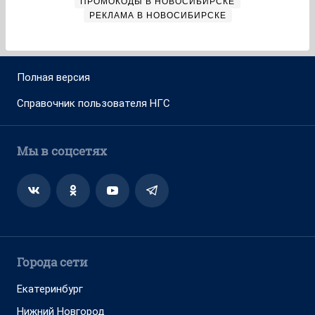
О компании
Реклама на сайте
Команда проекта
Наши вакансии
Помощь
Контактные данные для Роскомнадзора
и государственных органов
Сетевое издание «НГС.НОВОСТИ» (18+)
Зарегистрировано Федеральной службой по надзору в сфере
связи, информационных технологий и массовых коммуникаций
(Роскомнадзор)
Свидетельство о регистрации СМИ ЭЛ № ФС 77—84683
Учредитель: Общество с ограниченной ответственностью
«ИНТЕРНЕТ ТЕХНОЛОГИИ»
Главный редактор: Громкова Елена Александровна