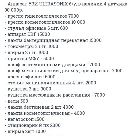
Адэкс
А
junior
09 апреля 2020
SOL
Продам лампы КГТО220-2500-1, КГТО220-2500-2
В наличии не одна!
Технические характеристики:
Мощность: 2500вт (2,5кВт)
Напряжение: 220В
Цоколь: HPa15x20
Размеры (тип 1): Длина 440мм, Диаметр 10,75мм
Размеры (тип 2): Длина 470мм, Диаметр 10,75мм
Подробности в ЛС.