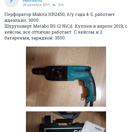
01 ноября 2019
Skai86
А если сравнить с
Экорекс?
Больше чем они
заплатите?
ОТВЕТИТЬ
Skai86
S
junior
01 ноября 2019
Upjohn
Здравствуйте! А что именно у Вас, в каком
количестве и какое качество?
ОТВЕТИТЬ
Upjohn
универсальный маньяк
01 ноября 2019
Skai86
Мне надо знать куда ехать когда будет с чем ехать.
Когда я еду в Экорекс, к примеру, я точно знаю что
ребята у меня заберут ВСЕ и не будут копаться.