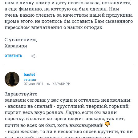
нам в личку номер и дату своего заказа, пожалуйста,
а еще фамилию, на которую он был сделан. Нам
очень важно следить за качеством нашей продукции,
кроме этого, не хотелось бы оставить Вам смазанного
пересолом впечатления о наших блюдах.
С уважением,
Харакири
ОТВЕТИТЬ
bastet
veteran
07 мая 2011
ХАРАКИРИ
Здравствуйте
заказали сегодня у вас суши и остались недовольны:
- авокадо не спелый - хрустящий, твердый, горький,
портит весь вкус роллов. Ладно, если бы взяли
парочку, в состав которых входит авокадо, так нет,
почти во всех он был, хоть выковыривай!
- нори жеские, то ли в несколько слоев крутили, то ли
что, но чтобы разжевать нужно постараться