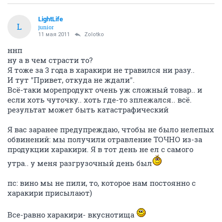
LightLife
L
junior
11 мая 2011
Zolotko
ннп
ну а в чем страсти то?
Я тоже за 3 года в харакири не травился ни разу..
И тут "Привет, откуда не ждали".
Всё-таки морепродукт очень уж сложный товар.. и
если хоть чуточку.. хоть где-то зплежался.. всё.
результат может быть катастрафический
Я вас заранее предупреждаю, чтобы не было нелепых
обвинений: мы получили отравление ТОЧНО из-за
продукции харакири. Я в тот день не ел с самого
утра.. у меня разгрузочный день был
пс: вино мы не пили, то, которое нам постоянно с
харакири присылают)
Все-равно харакири- вкуснотища