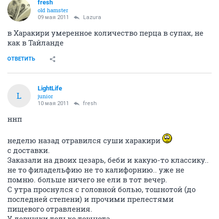
fresh
old hamster
09 мая 2011
Lazura
в Харакири умеренное количество перца в супах, не
как в Тайланде
ОТВЕТИТЬ
LightLife
L
junior
10 мая 2011
fresh
ннп
неделю назад отравился суши харакири
с доставки.
Заказали на двоих цезарь, беби и какую-то классику..
не то филадельфию не то калифорнию.. уже не
помню. больше ничего не ели в тот вечер.
С утра проснулся с головной болью, тошнотой (до
последней степени) и прочими прелестями
пищевого отравления.
У девушки только тошнота.