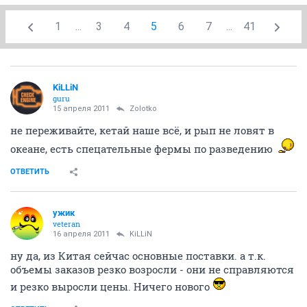
1
...
3
4
5
6
7
...
41
KiLLiN
guru
15 апреля 2011
Zolotko
не переживайте, кетай наше всё, и рып не ловят в
океане, есть спецательные фермы по разведению
ОТВЕТИТЬ
ужик
veteran
16 апреля 2011
KiLLiN
ну да, из Китая сейчас основные поставки. а т.к.
объемы заказов резко возросли - они не справляются
и резко выросли цены. Ничего нового