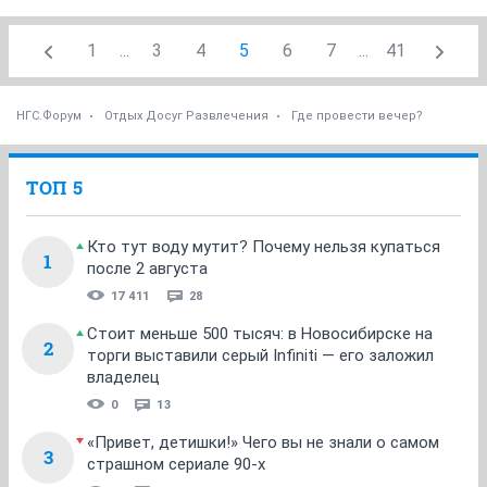
1
...
3
4
5
6
7
...
41
НГС.Форум
Отдых Досуг Развлечения
Где провести вечер?
ТОП 5
Кто тут воду мутит? Почему нельзя купаться
1
после 2 августа
17 411
28
Стоит меньше 500 тысяч: в Новосибирске на
2
торги выставили серый Infiniti — его заложил
владелец
0
13
«Привет, детишки!» Чего вы не знали о самом
3
страшном сериале 90-х