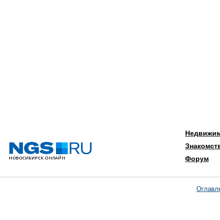
Недвижи
Знакомст
Форум
Оглавл