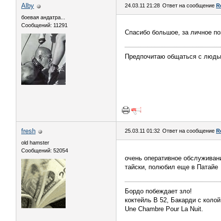
Alby
24.03.11 21:28
Ответ на сообщение
R
боевая андатра...
Сообщений: 11291
Спасибо большое, за личное по
Предпочитаю общаться с людьми л
fresh
25.03.11 01:32
Ответ на сообщение
R
old hamster
Сообщений: 52054
очень оперативное обслуживани
тайски, полюбил еще в Патайе
Бордо побеждает зло!
коктейль В 52, Бакарди с колой
Une Chambre Pour La Nuit.