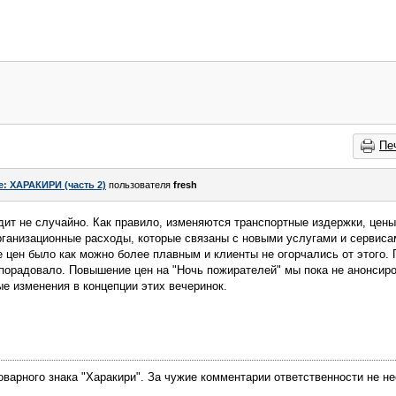
Пе
e: ХАРАКИРИ (часть 2)
пользователя
fresh
ит не случайно. Как правило, изменяются транспортные издержки, цены
ганизационные расходы, которые связаны с новыми услугами и сервисам
цен было как можно более плавным и клиенты не огорчались от этого. 
 порадовало. Повышение цен на "Ночь пожирателей" мы пока не анонсиро
е изменения в концепции этих вечеринок.
арного знака "Харакири". За чужие комментарии ответственности не не