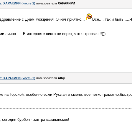
e: ХАРАКИРИ (часть 2)
пользователя
ХАРАКИРИ
здравление с Днем Рождения! Оч-оч приятно...
Все.... так и быть....
ично..... В интернете никто не верит, что я трезвая!!!)))
e: ХАРАКИРИ (часть 2)
пользователя
Alby
е на Горской, особенно если Руслан в смене, все четко,грамотно,быстр
, сегодня бурбон - завтра шампанское!