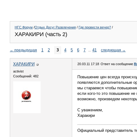
НГС.Форум
/
Отдых Досуг Развлечения
/
Где провести вечер?
/
ХАРАКИРИ (часть 2)
1
2
3
4
5
6
7
..
41
←
предыдущая
следующая
→
ХАРАКИРИ
20.03.11 17:18
Ответ на сообщение
R
activist
Сообщений: 482
Повышение цен всегда происход
появляются дополнительные ор
мы стараемся чтобы повышение 
если кого-то это повышение не
возможно, произведем некоторы
С уважением,
Харакири
Официальный представитель тов