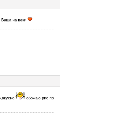
.Я Ваша на веки
о,вкусно
обожаю рис по