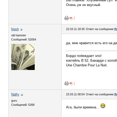
Вы главное "Клубничный суп" и
Очень уж он вкусный.
fresh
22.03.11 18:30
Ответ на сообщение
R
old hamster
Сообщений: 52054
да, мне нравится есть его на 
Бордо побеждает зло!
коктейль В 52, Бакарди с колой
Une Chambre Pour La Nuit.
Nafty
23.03.11 08:54
Ответ на сообщение
R
guru
Сообщений: 5268
Ага, были времена...