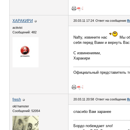
ХАРАКИРИ
20.03.11 17:24
Ответ на сообщение
R
activist
Сообщений: 482
Nafty, извините нас
Мы об
себя перед Вами и вернуть Вас
С извинениями,
Харакири
Официальный представитель тов
fresh
20.03.11 20:58
Ответ на сообщение
R
old hamster
Сообщений: 52054
спасибо Вам заранее
Бордо побеждает зло!