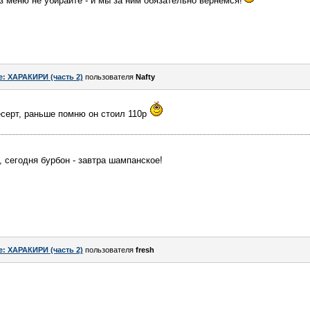
з меню не убирайте - и мы за ним обязательно вернемся!
e: ХАРАКИРИ (часть 2)
пользователя
Nafty
десерт, раньше помню он стоил 110р
, сегодня бурбон - завтра шампанское!
e: ХАРАКИРИ (часть 2)
пользователя
fresh