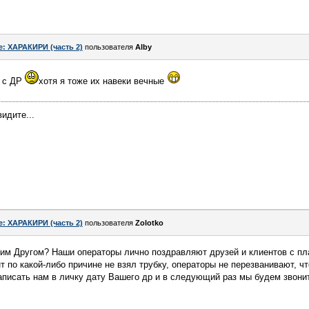
e: ХАРАКИРИ (часть 2)
пользователя
Alby
о с ДР
хотя я тоже их навеки вечные
идите...
e: ХАРАКИРИ (часть 2)
пользователя
Zolotko
шим Другом? Наши операторы лично поздравляют друзей и клиентов с пл
нт по какой-либо причине не взял трубку, операторы не перезванивают, ч
писать нам в личку дату Вашего др и в следующий раз мы будем звонит