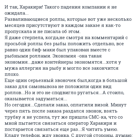
И так, Харакири! Такого падения компании я не
ожидала...
Разваливающиеся роллы, которые вот уже несколько
месяцев присутствуют в каждом заказе я как-то
пропускала и не писала об этом.
Я даже стерпела, когда,не смотря на комментарий с
просьбой роллы без рыбы положить отдельно, все
равно один биф-маки был упакован вместе с
рыбными роллами. Экономия -она такая
экономия...даже контейнеры экономятся...хотя у
мужа аллергия на рыбу и могло все закончится
плохо.
Еще один серьезный звоночек был,когда в большой
заказ для самовывоза не положили один вид
роллов...Но и это не сподвигло ругаться...А стоило,
оказывается задуматься...
Но сегодня...Сделали заказ, оплатили визой. Минут
через пять после заказа раздался звонок, взять
трубку я не успела, тут же пришла СМС-ка, что со
мной пытается связаться оператор Харакири и
постарается связаться еще раз...Я читать умею.
Кладу телефон, жду звонка. С другой стороны, думаю: