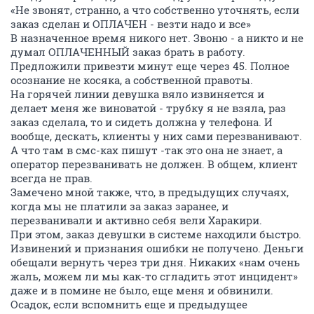
«Не звонят, странно, а что собственно уточнять, если
заказ сделан и ОПЛАЧЕН - везти надо и все»
В назначенное время никого нет. Звоню - а никто и не
думал ОПЛАЧЕННЫЙ заказ брать в работу.
Предложили привезти минут еще через 45. Полное
осознание не косяка, а собственной правоты.
На горячей линии девушка вяло извиняется и
делает меня же виноватой - трубку я не взяла, раз
заказ сделала, то и сидеть должна у телефона. И
вообще, дескать, клиенты у них сами перезванивают.
А что там в смс-ках пишут -так это она не знает, а
оператор перезванивать не должен. В общем, клиент
всегда не прав.
Замечено мной также, что, в предыдущих случаях,
когда мы не платили за заказ заранее, и
перезванивали и активно себя вели Харакири.
При этом, заказ девушки в системе находили быстро.
Извинений и признания ошибки не получено. Деньги
обещали вернуть через три дня. Никаких «нам очень
жаль, можем ли мы как-то сгладить этот инцидент»
даже и в помине не было, еще меня и обвинили.
Осадок, если вспомнить еще и предыдущее