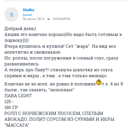
Sladka
S
junior
06 июня 2014
ХАРАКИРИ
Добрый день)
Акции это конечно хорошо)Но надо быть готовым к
подвоху))))
Вчера купились и купили! Сет "жара". На вид все
аппетитно и свеженькое.
Но..роллы, после погружения в соевый соус, сразу
разваливались.
А теперь про Лаву!!! слизнула шапочку из соуса
сурими и икры , а там...а там только авокадо.
Конечно не во всех..но ровно в половине
т.е. 4 из 8
были , так сказать, "неполные"
ЛАВА LIGHT
125.-
180 ГР
РОЛЛ С НОРВЕЖСКИМ ЛОСОСЕМ, СПЕЛЫМ
АВОКАДО. ПОЛИТ СОУСОМ ИЗ СУРИМИ И ИКРЫ
"МАССАГА"