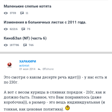
Маленькие слепые котята
3759
11
Изменения в больничных листах с 2011 года.
62216
75
КиноБЗал (NF) (часть 6)
187786
746
ХАРАКИРИ
activist
01 мая 2014
0ffshore
Это смотря о каком десерте речь идет))) - у нас есть и
по 230г.
А вот с весом курицы в сливках порядок - 210г, как и
должно быть. Главное, что Вам понравилось (даже
коробочка))), а размер - это вещь индивидуальная (и
тонкая, как ценовая политика).