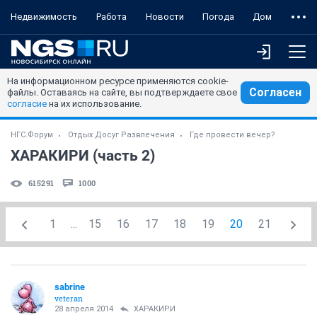
Недвижимость
Работа
Новости
Погода
Дом
На информационном ресурсе применяются cookie-
Согласен
файлы. Оставаясь на сайте, вы подтверждаете свое
согласие
на их использование.
НГС.Форум
Отдых Досуг Развлечения
Где провести вечер?
ХАРАКИРИ (часть 2)
615291
1000
1
...
15
16
17
18
19
20
21
sabrine
veteran
28 апреля 2014
ХАРАКИРИ