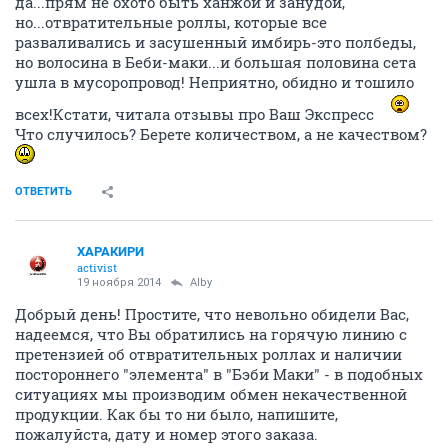
да...прям не охото быть ханжой и занудой,
но...отвратительные роллы, которые все
разваливались и засушенный имбирь-это полбеды,
но волосина в Беби-маки...и большая половина сета
ушла в мусоропровод! Неприятно, обидно и тошило
всех!Кстати, читала отзывы про Ваш Экспресс
Что случилось? Берете количеством, а не качеством?
ОТВЕТИТЬ
ХАРАКИРИ
activist
19 ноября 2014
Alby
Добрый день! Простите, что невольно обидели Вас,
надеемся, что Вы обратились на горячую линию с
претензией об отвратительных роллах и наличии
постороннего "элемента" в "Бэби Маки" - в подобных
ситуациях мы производим обмен некачественной
продукции. Как бы то ни было, напишите,
пожалуйста, дату и номер этого заказа.