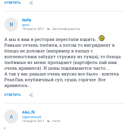
ОТВЕТИТЬ
Nafty
N
guru
18 марта 2011
Автоинформатор
А мы к вам в ресторан перестали ходить...
Раньше оччень любили, а потом то ингридиент в
блюдо не доложат (например в лапшу с
копченостями забудут стружку из тунца), то блюда
любимые из меню пропадают (картофель пай нам
очень нравился). И цены поднимаются часто....
А так у вас раньше очень вкусно все было - коктель
РеалЛав, клубничный суп, суши, горячее. Все
нравилось...
ОТВЕТИТЬ
Alex_fk
A
experienced
18 марта 2011
fresh