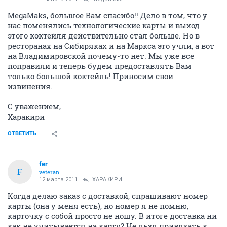
MegaMaks, большое Вам спасибо!! Дело в том, что у
нас поменялись технологические карты и выход
этого коктейля действительно стал больше. Но в
ресторанах на Сибиряках и на Маркса это учли, а вот
на Владимировской почему-то нет. Мы уже все
поправили и теперь будем предоставлять Вам
только большой коктейль! Приносим свои
извинения.
С уважением,
Харакири
ОТВЕТИТЬ
fer
F
veteran
12 марта 2011
ХАРАКИРИ
Когда делаю заказ с доставкой, спрашивают номер
карты (она у меня есть), но номер я не помню,
карточку с собой просто не ношу. В итоге доставка ни
как не учитывается на карту? Не льзя привязать к