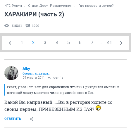
НГС.Форум
Отдых Досуг Развлечения
Где провести вечер?
ХАРАКИРИ (часть 2)
615311
1000
1
2
3
4
5
6
7
...
41
Alby
боевая андатра...
09 марта 2011
demien
Ребят, у вас Tom Yam для европейцев что ли? Приходится сыпать в
него ещё ложку молотого чили, привезённого с Тая.
Какой Вы капризный.....Вы в ресторан ходите со
своим перцем, ПРИВЕЗЕННЫМ ИЗ ТАЯ?
ОТВЕТИТЬ