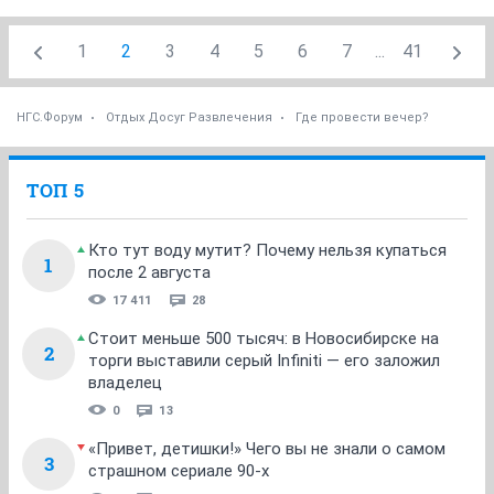
1
2
3
4
5
6
7
...
41
НГС.Форум
Отдых Досуг Развлечения
Где провести вечер?
ТОП 5
Кто тут воду мутит? Почему нельзя купаться
1
после 2 августа
17 411
28
Стоит меньше 500 тысяч: в Новосибирске на
2
торги выставили серый Infiniti — его заложил
владелец
0
13
«Привет, детишки!» Чего вы не знали о самом
3
страшном сериале 90-х