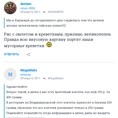
demien
since 2002
09 марта 2011
ХАРАКИРИ
Мы в Харакири до сегодняшнего дня гордились тем что делаем
вполне аутентичную тайскую кухню!)))
Рис с омлетом и креветками, признаю, великолепен.
Правда всю вкусовую картину портят наши
мусорные креветки.
ОТВЕТИТЬ
MegaMaks
M
veteran
09 марта 2011
MegaMaks
Здравствуйте.
Вопрос такой, в меню у вас есть молочный коктель sun milk 150 р. За
400 грамм.
В ресторане на Владимировской этот коктель приносят в бокалах 250
грамм, обьясняя что все коктели разливают только в 250 грамм.
Поменяйте пожалуйста тогда информацию в меню, дабы не вводить