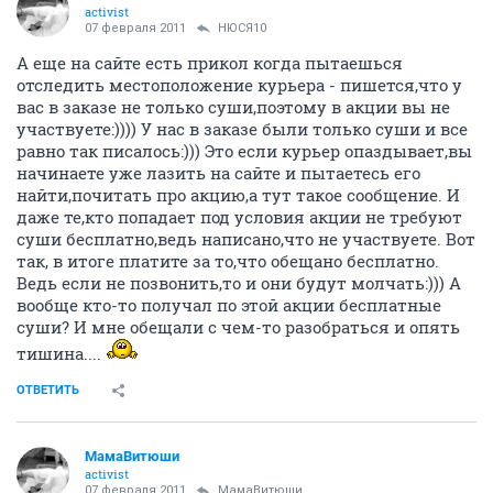
activist
07 февраля 2011
НЮСЯ10
А еще на сайте есть прикол когда пытаешься
отследить местоположение курьера - пишется,что у
вас в заказе не только суши,поэтому в акции вы не
участвуете:)))) У нас в заказе были только суши и все
равно так писалось:))) Это если курьер опаздывает,вы
начинаете уже лазить на сайте и пытаетесь его
найти,почитать про акцию,а тут такое сообщение. И
даже те,кто попадает под условия акции не требуют
суши бесплатно,ведь написано,что не участвуете. Вот
так, в итоге платите за то,что обещано бесплатно.
Ведь если не позвонить,то и они будут молчать:))) А
вообще кто-то получал по этой акции бесплатные
суши? И мне обещали с чем-то разобраться и опять
тишина....
ОТВЕТИТЬ
МамаВитюши
activist
07 февраля 2011
МамаВитюши