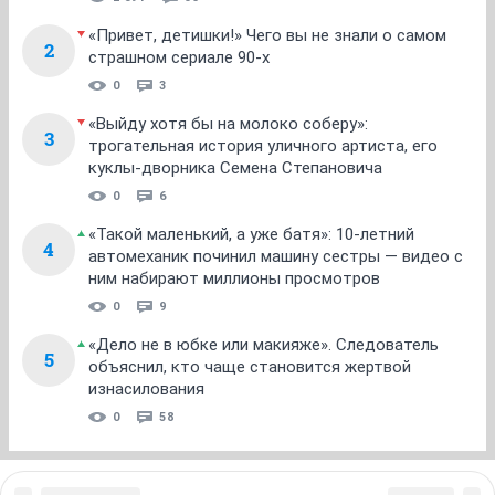
«Привет, детишки!» Чего вы не знали о самом
2
страшном сериале 90-х
0
3
«Выйду хотя бы на молоко соберу»:
3
трогательная история уличного артиста, его
куклы-дворника Семена Степановича
0
6
«Такой маленький, а уже батя»: 10-летний
4
автомеханик починил машину сестры — видео с
ним набирают миллионы просмотров
0
9
«Дело не в юбке или макияже». Следователь
5
объяснил, кто чаще становится жертвой
изнасилования
0
58