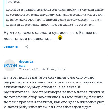
Учитесь.
Кстати да, в приличных местах есть такая практика, что если блюдо
не соответствует температурному режиму/пересолено и т.д. его или
не включают в счёт... Или приносят бонус за счёт заведения... Но к
Харакири определение "приличное заведение" не относится.
Ну что ж такого сделали сушисты, что Вы все не
довольны, и не довольны....
ОТВЕТИТЬ
devon rex
DEVON
guru
26 января 2011
Eternity_in_me
Ну, вот, допустим, моя ситуация благополучно
разрешилась - выше я писала про то, что заказ был
акционный, курьер опоздал, а за заказ я
рассчиталась. Все переговоры велись через личку и
по телефону, спор закончился в мою пользу, так что
не так страшен Харакири, как его здесь живописуют.
И навстречу клиентам сия организация идет.