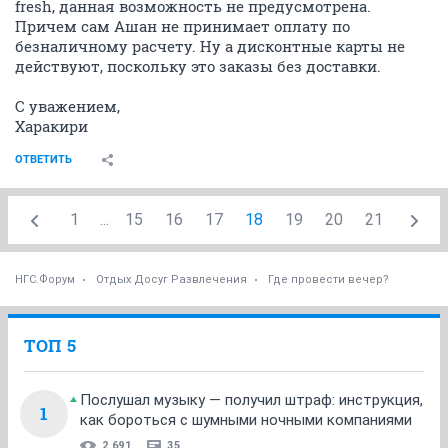
fresh, данная возможность не предусмотрена.
Причем сам Ашан не принимает оплату по
безналичному расчету. Ну а дисконтные карты не
действуют, поскольку это заказы без доставки.
С уважением,
Харакири
ОТВЕТИТЬ
1
...
15
16
17
18
19
20
21
НГС.Форум
Отдых Досуг Развлечения
Где провести вечер?
ТОП 5
Послушал музыку — получил штраф: инструкция,
1
как бороться с шумными ночными компаниями
2 691
35