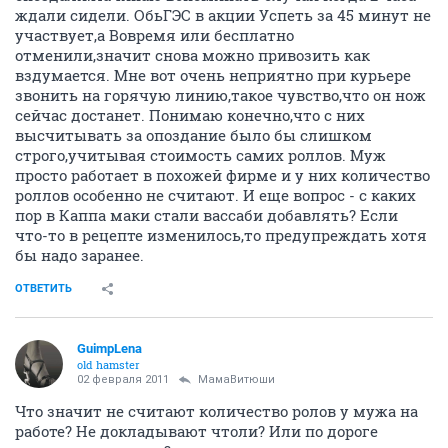
ждали сидели. ОбьГЭС в акции Успеть за 45 минут не
участвует,а Вовремя или бесплатно
отменили,значит снова можно привозить как
вздумается. Мне вот очень неприятно при курьере
звонить на горячую линию,такое чувство,что он нож
сейчас достанет. Понимаю конечно,что с них
высчитывать за опоздание было бы слишком
строго,учитывая стоимость самих роллов. Муж
просто работает в похожей фирме и у них количество
роллов особенно не считают. И еще вопрос - с каких
пор в Каппа маки стали вассаби добавлять? Если
что-то в рецепте изменилось,то предупреждать хотя
бы надо заранее.
ОТВЕТИТЬ
GuimpLеna
old hamster
02 февраля 2011
МамаВитюши
Что значит не считают количество ролов у мужа на
работе? Не докладывают чтоли? Или по дороге