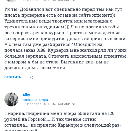
Ух ты! Добавился,вот специально перед тем как тут
писать проверила есть отзыв на сайте или нет:)))
Удивительные вещи творятся или модерация с
трехдневным опозданием:))) Я и не просила,чтобы
все вопросы решал курьер. Просто отметила,что из-
за сервиса мне приходится делать неприятные вещи.
А с чем там уже разбираться? Опоздали на
полчаса,заказ 3188. Курьеров мне жалко,вряд ли у них
большая зарплата. Отвечать недовольным клиентам
с юмором я бы не стала. Выглядит как- вы не
довольны,а мы посмеемся.
ОТВЕТИТЬ
Alby
боевая андатра...
02 февраля 2011
ХАРАКИРИ
Пиарила, пиарила-а меня вчера общитали на 120
рублей на Горской.....И так чаевые сотню
оставила.....не приятно!Харакири в следующий раз-
внимательней!