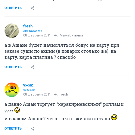
ОТВЕТИТЬ
fresh
old hamster
08 февраля 2011
МамаВитюши
а в Ашане будет начисляться бонус на карту при
заказе суши по акции (в подарок столько же), на
карту, карта платина ? спасибо
ОТВЕТИТЬ
ужик
veteran
08 февраля 2011
fresh
а давно Ашан торгует "харакириевскими" роллами
????
и в каком Ашане? чего-то я от жизни отстала
ОТВЕТИТЬ