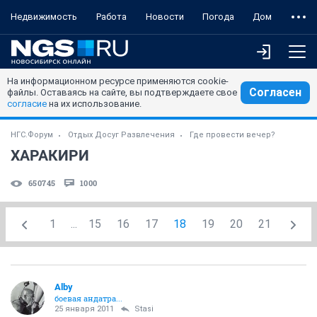
Недвижимость
Работа
Новости
Погода
Дом
На информационном ресурсе применяются cookie-
Согласен
файлы. Оставаясь на сайте, вы подтверждаете свое
согласие
на их использование.
НГС.Форум
Отдых Досуг Развлечения
Где провести вечер?
ХАРАКИРИ
650745
1000
1
...
15
16
17
18
19
20
21
Alby
боевая андатра...
25 января 2011
Stasi