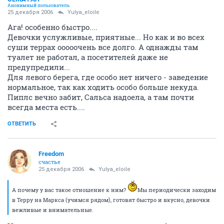
Анонимный пользователь
25 декабря 2006
Yulya_eloile
Ага! особенно быстро....
Девочки услужливые, приятные... Но как и во всех
суши террах ооооочень все долго. А однажды там
туалет не работал, а посетителей даже не
предупредили...
Для левого берега, где особо нет ничего - заведение
нормальное, так как ходить особо больше некуда.
Пиплс вечно забит, Сальса надоела, а там почти
всегда места есть....
ОТВЕТИТЬ
Freedom
счастье
25 декабря 2006
Yulya_eloile
А почему у вас такое отношение к ним?
Мы периодически заходим
в Терру на Маркса (учимся рядом), готовят быстро и вкусно, девочки
вежливые и внимательные.