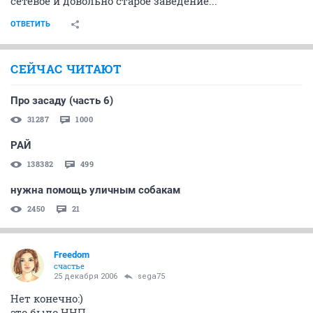
сетевое и довольно старое заведение...
ОТВЕТИТЬ
СЕЙЧАС ЧИТАЮТ
Про засаду (часть 6)
31287
1000
РАЙ
138382
499
нужна помощь уличным собакам
2450
21
Freedom
счастье
25 декабря 2006
sega75
Нет конечно:)
это было ННП.