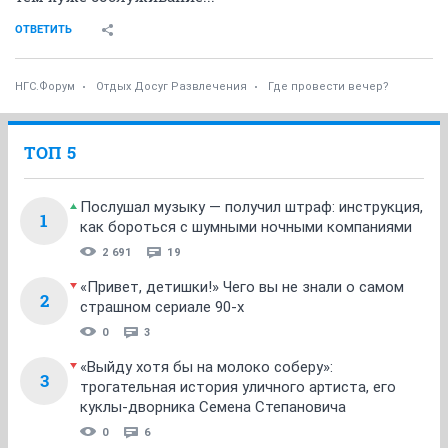
ОТВЕТИТЬ
НГС.Форум
Отдых Досуг Развлечения
Где провести вечер?
ТОП 5
Послушал музыку — получил штраф: инструкция,
1
как бороться с шумными ночными компаниями
2 691
19
«Привет, детишки!» Чего вы не знали о самом
2
страшном сериале 90-х
0
3
«Выйду хотя бы на молоко соберу»:
3
трогательная история уличного артиста, его
куклы-дворника Семена Степановича
0
6