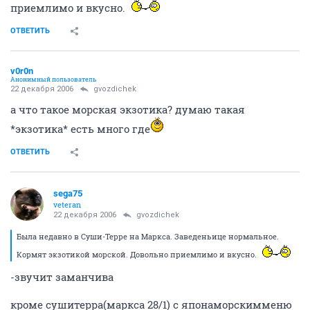
приемлимо и вкусно.
ОТВЕТИТЬ
v0r0n
Анонимный пользователь
22 декабря 2006
gvozdichek
а что такое морская экзотика? думаю такая
*экзотика* есть много где
ОТВЕТИТЬ
sega75
veteran
22 декабря 2006
gvozdichek
Была недавно в Суши-Терре на Маркса. Заведеньице нормальное.
Кормят экзотикой морской. Довольно приемлимо и вкусно.
-звучит заманчива
кроме сушитерра(маркса 28/1) с японаморскимменю