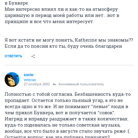
в Бункере.
Мне интересно влиял ли я как-то на атмосферу
царившую в период моей работы или нет...вот в
принципе и все что меня интересует.
Я вот кстати не могу понять, Katherine мы знакомы??
Если да то поясни кто ты, буду очень благодарен
ОТВЕТИТЬ
socio
veteran
27 ноября 2002
Анонимный пользователь
Полностью с тобой согласна. Безбашенность куда-то
пропадает. Остается только пьяный угар, а это не
всегда одно и то же. И не понимают "левые" люди в
чем прикол Бункера, вот и получается "совок".
Ингрид и вправду раздражает в таких количествах.
куда-то подевалась не только советская музыка,
вообще, все что было в августе стало звучать реже :(.
Остается вопрос: как эта публика приходит?