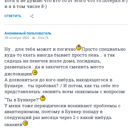
хотя я не думаю что кто то от этого что то потерял 8-)
и я в том числе 8-)
ОТВЕТИТЬ
Анонимный пользователь
28 ноября 2002
Alex_fk
Ну... для тебя может и логично
Просто специально
куда-то ехать иногда бывает просто лень... а так
сядешь на пенечек возле дома, посидишь,
развеешься...да и захочется сменить место
дислокации
А дозвониться до кого-нибудь, находящегося в
Бункере... ты пробовал? :/ И потом, как ты себе это
представляешь: звонить всем знакомым с вопросом
"Ты в Бункере?"
У меня тоже периодически возникают проблемы с
авантюризмом, поэтому в Бункер попаду в
следующий раз месяца через 2 с какой-нибудь
оказией