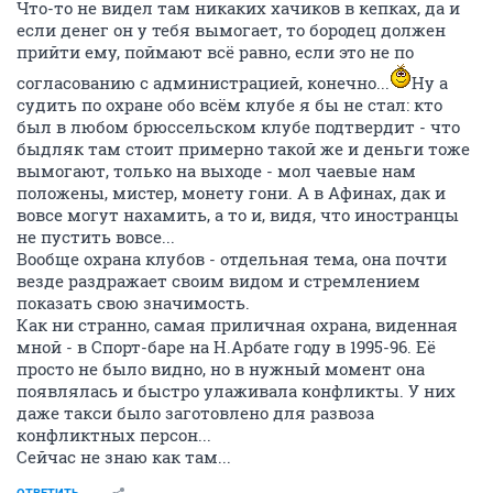
Что-то не видел там никаких хачиков в кепках, да и
если денег он у тебя вымогает, то бородец должен
прийти ему, поймают всё равно, если это не по
согласованию с администрацией, конечно...
Ну а
судить по охране обо всём клубе я бы не стал: кто
был в любом брюссельском клубе подтвердит - что
быдляк там стоит примерно такой же и деньги тоже
вымогают, только на выходе - мол чаевые нам
положены, мистер, монету гони. А в Афинах, дак и
вовсе могут нахамить, а то и, видя, что иностранцы
не пустить вовсе...
Вообще охрана клубов - отдельная тема, она почти
везде раздражает своим видом и стремлением
показать свою значимость.
Как ни странно, самая приличная охрана, виденная
мной - в Спорт-баре на Н.Арбате году в 1995-96. Её
просто не было видно, но в нужный момент она
появлялась и быстро улаживала конфликты. У них
даже такси было заготовлено для развоза
конфликтных персон...
Сейчас не знаю как там...