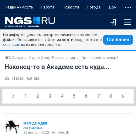
Недвижимость
Работа
Новости
Погода
Дом
На информационном ресурсе применяются cookie-
Согласен
файлы. Оставаясь на сайте, вы подтверждаете свое
согласие
на их использование.
НГС.Форум
Отдых Досуг Развлечения
Где провести вечер?
Наконец-то в Академе есть куда...
156264
381
1
2
3
4
5
6
7
8
мал-да-удал
old hamster
25 ноября 2002
Alex_fk