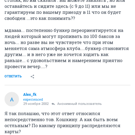
столик, но им сказали : вы можете заказать , но или
оставайтесь и сидите здесь (с 9 до 11) или мы не
гарантируем по вашему приезду в 11 что он будет
свободен ...это как понимать??
мдаааа... постепенно бункер переориентируется на
людей который могут пропивать по 100 баксов за
ночь... но разве вы не чувствуете что при этом
меняется сама атмосфера клуба....бункер становится
другим... и в него уже не хочется ходить как
раньше... с удовольствием и намерением приятно
провести вечер....?
ОТВЕТИТЬ
Alex_fk
A
experienced
29 ноября 2002
Анонимный пользователь
Я так полашаю, что этот ответ относился
непосредственно тов. Кошкину. А как быть всем
остльным? По какому принципу распределяются
карты?