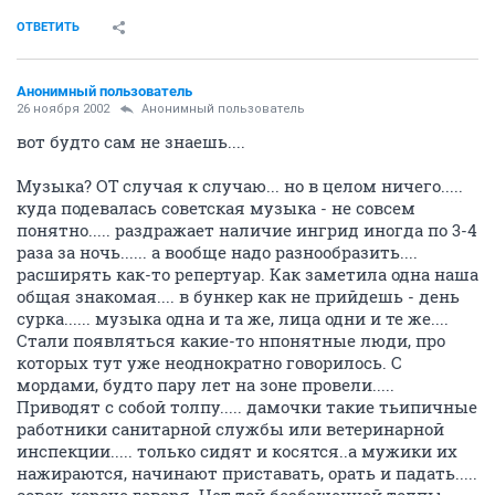
ОТВЕТИТЬ
Анонимный пользователь
26 ноября 2002
Анонимный пользователь
вот будто сам не знаешь....
Музыка? ОТ случая к случаю... но в целом ничего.....
куда подевалась советская музыка - не совсем
понятно..... раздражает наличие ингрид иногда по 3-4
раза за ночь...... а вообще надо разнообразить....
расширять как-то репертуар. Как заметила одна наша
общая знакомая.... в бункер как не прийдешь - день
сурка...... музыка одна и та же, лица одни и те же....
Стали появляться какие-то нпонятные люди, про
которых тут уже неоднократно говорилось. С
мордами, будто пару лет на зоне провели.....
Приводят с собой толпу..... дамочки такие тьипичные
работники санитарной службы или ветеринарной
инспекции..... только сидят и косятся..а мужики их
нажираются, начинают приставать, орать и падать.....