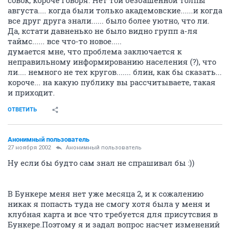
совок, короче говоря. Нет той безбашенной толпы
августа.... когда были только академовские......и когда
все друг друга знали...... было более уютно, что ли.
Да, кстати давненько не было видно групп а-ля
таймс...... все что-то новое.....
думается мне, что проблема заключается к
неправильному информированию населения (?), что
ли.... немного не тех кругов....... блин, как бы сказать...
короче... на какую публику вы рассчитываете, такая
и приходит.
ОТВЕТИТЬ
Анонимный пользователь
27 ноября 2002
Анонимный пользователь
Ну если бы будто сам знал не спрашивал бы :))
В Бункере меня нет уже месяца 2, и к сожалению
никак я попасть туда не смогу хотя была у меня и
клубная карта и все что требуется для присутсвия в
Бункере.Поэтому я и задал вопрос насчет изменений