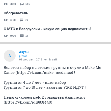
9880
616
Обогреватель
1528
19
С МТС в Белоруссии - какую опцию подключить?
7096
14
AsyaB
A
junior
01 февраля 2016
MaaH
Ведется набор в детские группы в студии Make Me
Dance (https://vk.com/make_medance) !
Группа от 4 до 7 лет - идет набор
Группа от 7 до 10 лет - занятия УЖЕ ИДУТ !
Педагог-хореограф: Курмашева Анастасия
(https://vk.com/id19831440)