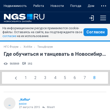
Недвижимость
Работа
Новости
Погода
Дом
На информационном ресурсе применяются cookie-
Согласен
файлы. Оставаясь на сайте, вы подтверждаете свое
согласие
на их использование.
НГС.Форум
Хобби
Танцфорум
Где обучиться и танцевать в Новосибирске
565869
192
1
2
3
4
5
6
7
8
_Kofka*
_
junior
27 августа 2015
MaaH