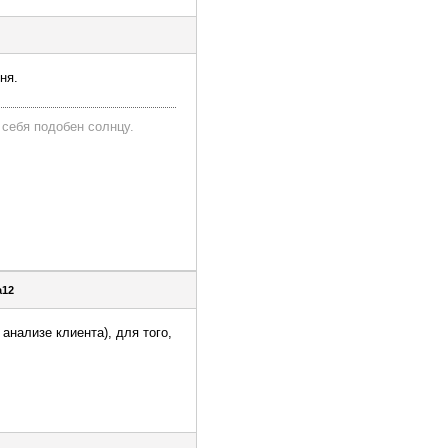
ня.
 себя подобен солнцу.
а12
анализе клиента), для того,