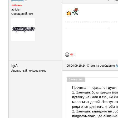
забанен
activist
Сообщений: 495
_______________________
IgrA
06.04.09 19:24
Ответ на сообщение
R
Анонимный пользователь
В ответ на:
Прочитал - поржал от души.
1. Заемщик брал кредит (или
путевку на бали и.т.п., не 
маленьких детей. Что тут с
рода опыт для того, чтобы 
2. Заемщик заведомо не соб
подразумевающее лишение 