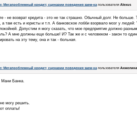
e: Мегапроблемный кредит; сценарии поведения заем-ка
пользователя
Alexus
е - не возврат кредита - это не так страшно. Обычный долг. Не больше.
, а там есть и юристы и т.п. А банковское лобби взорвало мозг у людей: 
 спокойней. Допустим я могу сказать, что мое предприятие должно разн
ль? А мне должны еще больше! И? Так же и с человеком - закон то один
ровать на эту тему, она и так - больная.
e: Мегапроблемный кредит; сценарии поведения заем-ка
пользователя
Анжелина
 Мани Банка.
 не могу решить.
от оплаты!