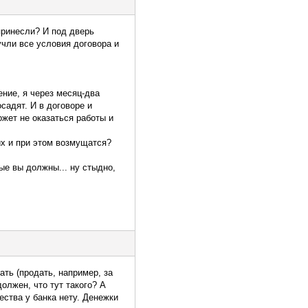
принесли? И под дверь
учли все условия договора и
ение, я через месяц-два
осадят. И в договоре и
ожет не оказаться работы и
их и при этом возмущатся?
рые вы должны... ну стыдно,
ать (продать, например, за
должен, что тут такого? А
ества у банка нету. Денежки