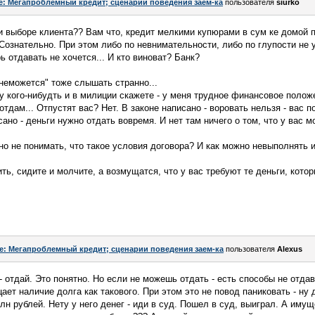
e: Мегапроблемный кредит; сценарии поведения заем-ка
пользователя
siurko
и выборе клиента?? Вам что, кредит мелкими купюрами в сум ке домой 
Сознательно. При этом либо по невнимательности, либо по глупости не 
 отдавать не хочется... И кто виноват? Банк?
 "неможется" тоже слышать странно...
 у кого-нибудть и в милиции скажете - у меня трудное финансовое полож
отдам... Отпустят вас? Нет. В законе написано - воровать нельзя - вас п
но - деньги нужно отдать вовремя. И нет там ничего о том, что у вас м
о не понимать, что такое условия договора? И как можно невыполнять 
ть, сидите и молчите, а возмущатся, что у вас требуют те деньги, кото
e: Мегапроблемный кредит; сценарии поведения заем-ка
пользователя
Alexus
 - отдай. Это понятно. Но если не можешь отдать - есть способы не отдав
цает наличие долга как такового. При этом это не повод паниковать - ну 
н рублей. Нету у него денег - иди в суд. Пошел в суд, выиграл. А имущ