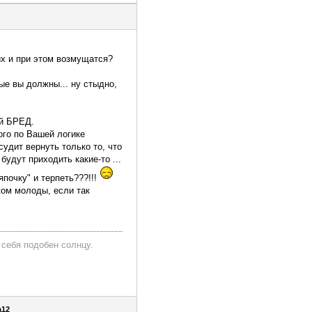
их и при этом возмущатся?
рые вы должны... ну стыдно,
ий БРЕД.
ого по Вашей логике
судит вернуть только то, что
удут приходить какие-то ...
япочку" и терпеть???!!!
ком молоды, если так
 себя подобен солнцу.
а12