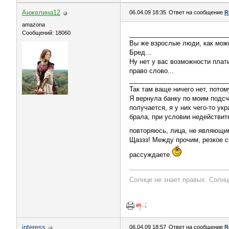
Анжелина12
06.04.09 18:35
Ответ на сообщение
R
amazona
Сообщений: 18060
___________________________
Вы же взрослые люди, как можн
Бред...
Ну нет у вас возможности плати
право слово...
___________________________
Так там ваще ничего нет, потом
Я вернула банку по моим подсч
получается, я у них чего-то ук
брала, при условии недействит
повторяюсь, лица, не являющиес
Щаззз! Между прочим, резкое 
рассуждаете.
Солнце не знает правых. Солнц
interess
06.04.09 18:57
Ответ на сообщение
R