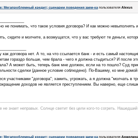
e: Мегапроблемный кредит; сценарии поведения заем-ка
пользователя
Alexus
____________
о не понимать, что такое условия договора? И как можно невыполнять 
ть, сидите и молчите, а возмущатся, что у вас требуют те деньги, кото
_____________
у как договора нет. А то, на что ссылается банк - и есть самый настоящ
етам гораздо больше, чем брала - чего я должна стыдиться? И после эт
рала? А может быть, теперь банк мне должен, если на то пошло? Суд при
ельности сделки (данное условие соблюдено). По-Вашему, ко мне домой б
я участниками "договора"; хамить, угрожать, а я должна "молчать в тр
сокращение доходов не является преступлением. Вы наверно, еще слиш
е не знает неправых. Солнце светит без цели кого-то согреть. Нашедший
e: Мегапроблемный кредит; сценарии поведения заем-ка
пользователя
Анжелин