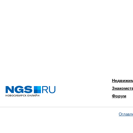
Недвижи
Знакомст
Форум
Оглавл