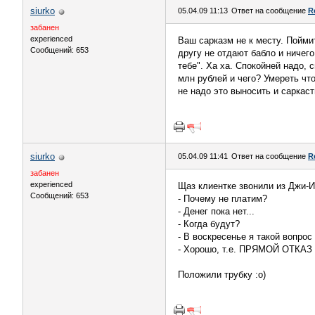
siurko
05.04.09 11:13
Ответ на сообщение
R
забанен
experienced
Ваш сарказм не к месту. Поймит
Сообщений: 653
другу не отдают бабло и ничего
тебе". Ха ха. Спокойней надо,
млн рублей и чего? Умереть что
не надо это выносить и саркасти
siurko
05.04.09 11:41
Ответ на сообщение
R
забанен
experienced
Щаз клиентке звонили из Джи-И
Сообщений: 653
- Почему не платим?
- Денег пока нет...
- Когда будут?
- В воскресенье я такой вопрос
- Хорошо, т.е. ПРЯМОЙ ОТКАЗ 
Положили трубку :о)