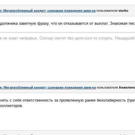
e: Мегапроблемный кредит; сценарии поведения заем-ка
пользователя
siurko
должника заветную фразу, что он отказывается от выплат. Знакомая пес
е не знает неправых. Солнце светит без цели кого-то согреть. Нашедший
e: Мегапроблемный кредит; сценарии поведения заем-ка
пользователя
Анжелин
нять с себя ответственность за проявленную ранее безолаберность (при 
коллекторов.