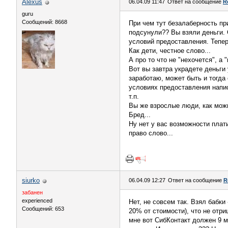
Alexus
06.04.09 11:47
Ответ на сообщение
R
guru
Сообщений: 8668
При чем тут безалаберность пр
подсунули?? Вы взяли деньги. 
условий предоставления. Теперь
Как дети, честное слово...
А про то что не "нехочется", а
Вот вы завтра украдете деньги
заработаю, может быть и тогда 
условиях предоставления написа
т.п.
Вы же взрослые люди, как можн
Бред...
Ну нет у вас возможности плати
право слово...
siurko
06.04.09 12:27
Ответ на сообщение
R
забанен
experienced
Нет, не совсем так. Взял бабки
Сообщений: 653
20% от стоимости), что не отри
мне вот СибКонтакт должен 9 мл