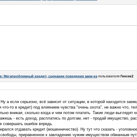
e: Мегапроблемный кредит; сценарии поведения заем-ка
пользователя
Генсек2
 Ну а если серьезно, всё зависит от ситуации, в которой находится заем
 что-то в кредит) под влиянием чувства "очень охота", не важно что, т
сильно вникая, сколько когда и чем потом платить. Такие люди выглядят 
кажешь - есть доход, расплатись по долгам, нет - продай имущество, рас
не совершать ошибок впредь.
ирался отдавать кредит (мошенничество). Ну тут что сказать - уголовно
свободы, приравненное к завладению чужим имуществом обманным пут