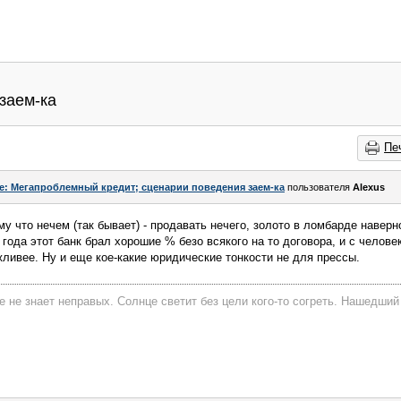
заем-ка
Пе
e: Мегапроблемный кредит; сценарии поведения заем-ка
пользователя
Alexus
му что нечем (так бывает) - продавать нечего, золото в ломбарде наверн
 года этот банк брал хорошие % безо всякого на то договора, и с челове
ливее. Ну и еще кое-какие юридические тонкости не для прессы.
е не знает неправых. Солнце светит без цели кого-то согреть. Нашедший