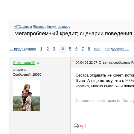
НГС.Форум
/
Бизнес
/
Кредитование
/
Мегапроблемный кредит; сценарии поведения 
1
2
3
4
5
6
7
8
все
←
предыдущая
следующая
→
Анжелина12
04.04.09 22:07
Ответ на сообщение
R
amazona
Сообщений: 18060
Сестра отдавать не хочет, пото
было. А еще потому, что с 2005
кормил, можно было бы и повеж
Солнце не знает правых. Солнц