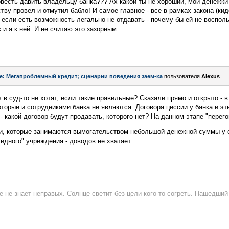
овесть давить владельцу банка??? Ах какой ты не хороший, мои денежки
тву провел и отмутил бабло! И самое главное - все в рамках закона (кид
- если есть возможность легально не отдавать - почему бы ей не воспол
 и я к ней. И не считаю это зазорным.
e: Мегапроблемный кредит; сценарии поведения заем-ка
пользователя
Alexus
ж в суд-то не хотят, если такие правильные? Сказали прямо и открыто -
торые и сотрудниками банка не являются. Договора цессии у банка и эти
- какой договор будут продавать, которого нет? На данном этапе "перег
ди, которые занимаются вымогательством небольшой денежной суммы у
идного" учреждения - доводов не хватает.
е не знает неправых. Солнце светит без цели кого-то согреть. Нашедший