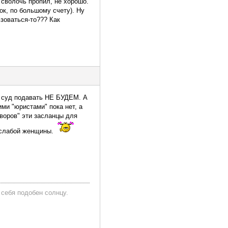
 сволочь пропил, не хорошо.
ок, по большому счету). Ну
ьзоваться-то??? Как
 в суд подавать НЕ БУДЕМ. А
ми "юристами" пока нет, а
оворов" эти засланцы для
 слабой женщины.
 себя подобен солнцу.