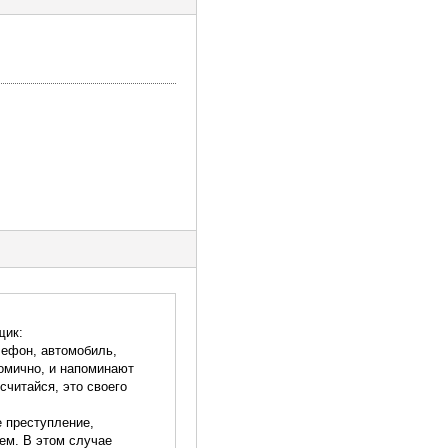
щик:
елефон, автомобиль,
комично, и напоминают
считайся, это своего
е преступление,
ем. В этом случае