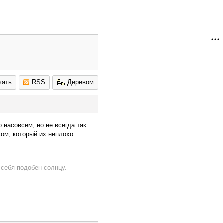
чать
RSS
Деревом
о насовсем, но не всегда так
ком, который их неплохо
 себя подобен солнцу.